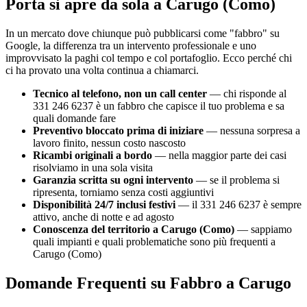
Porta si apre da sola a Carugo (Como)
In un mercato dove chiunque può pubblicarsi come "fabbro" su
Google, la differenza tra un intervento professionale e uno
improvvisato la paghi col tempo e col portafoglio. Ecco perché chi
ci ha provato una volta continua a chiamarci.
Tecnico al telefono, non un call center
— chi risponde al
331 246 6237 è un fabbro che capisce il tuo problema e sa
quali domande fare
Preventivo bloccato prima di iniziare
— nessuna sorpresa a
lavoro finito, nessun costo nascosto
Ricambi originali a bordo
— nella maggior parte dei casi
risolviamo in una sola visita
Garanzia scritta su ogni intervento
— se il problema si
ripresenta, torniamo senza costi aggiuntivi
Disponibilità 24/7 inclusi festivi
— il 331 246 6237 è sempre
attivo, anche di notte e ad agosto
Conoscenza del territorio a Carugo (Como)
— sappiamo
quali impianti e quali problematiche sono più frequenti a
Carugo (Como)
Domande Frequenti su Fabbro a Carugo