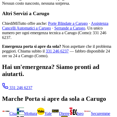
Nessun costo nascosto, nessuna sorpresa.
Altri Servizi a Carugo
ChiediMiTutto offre anche:
Porte Blindate a Carugo
·
Assistenza
Cancelli Automatici a Carugo
·
Serrande a Carugo
. Un unico
numero per ogni emergenza tecnica a Carugo (Como): 331 246
6237.
Emergenza porta si apre da sola?
Non aspettare che il problema
peggiori. Chiama subito il
331 246 6237
— fabbro disponibile 24
ore su 24 a Carugo (Como).
Hai un'emergenza? Siamo pronti ad
aiutarti.
331 246 6237
Marche
Porta si apre da sola
a
Carugo
Cisa
Mottura
Yale
Dierre
Iseo
Securemme