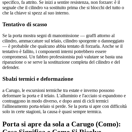
specifico, fa attrito. Se inizi a sentire resistenza, non forzare: è il
segnale che il cilindro va sostituito prima che si blocchi del tutto o
che la chiave si spezz al suo interno.
Tentativo di scasso
Se la porta mostra segni di manomissione — graffi attorno al
cilindro, ammaccature sul telaio, cilindro sporgente o danneggiato
— è probabile che qualcuno abbia tentato di forzarla. Anche se il
tentativo è fallito, i componenti interni potrebbero essere
compromessi. Un fabbro professionista può valutare se basta una
riparazione o se serve la sostituzione completa del cilindro e del
defender.
Sbalzi termici e deformazione
a Carugo, le escursioni termiche tra estate e inverno possono
deformare la porta e il telaio. L'alluminio e l'acciaio si espandono e
contraggono in modo diverso, e dopo anni di cicli termici
l'allineamento porta-telaio si perde. Se la porta si apre con difficoltà
solo in certe stagioni, la causa è quasi sempre termica.
Porta si apre da sola a Carugo (Como):
Cosa Significa e Come Si Risolve