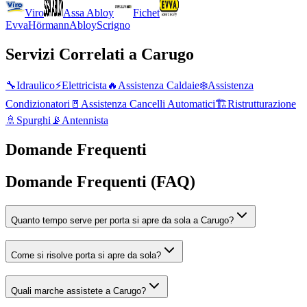
Viro
Assa Abloy
Fichet
Evva
Hörmann
Abloy
Scrigno
Servizi Correlati a
Carugo
🔧
Idraulico
⚡
Elettricista
🔥
Assistenza Caldaie
❄️
Assistenza
Condizionatori
🚪
Assistenza Cancelli Automatici
🏗️
Ristrutturazione
🚿
Spurghi
📡
Antennista
Domande Frequenti
Domande Frequenti (FAQ)
Quanto tempo serve per porta si apre da sola a Carugo?
Come si risolve porta si apre da sola?
Quali marche assistete a Carugo?