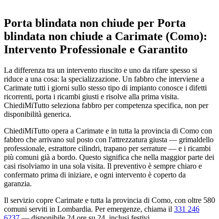
Porta blindata non chiude per Porta
blindata non chiude a Carimate (Como):
Intervento Professionale e Garantito
La differenza tra un intervento riuscito e uno da rifare spesso si
riduce a una cosa: la specializzazione. Un fabbro che interviene a
Carimate tutti i giorni sullo stesso tipo di impianto conosce i difetti
ricorrenti, porta i ricambi giusti e risolve alla prima visita.
ChiediMiTutto seleziona fabbro per competenza specifica, non per
disponibilità generica.
ChiediMiTutto opera a Carimate e in tutta la provincia di Como con
fabbro che arrivano sul posto con l'attrezzatura giusta — grimaldello
professionale, estrattore cilindri, trapano per serrature — e i ricambi
più comuni già a bordo. Questo significa che nella maggior parte dei
casi risolviamo in una sola visita. Il preventivo è sempre chiaro e
confermato prima di iniziare, e ogni intervento è coperto da
garanzia.
Il servizio copre Carimate e tutta la provincia di Como, con oltre 580
comuni serviti in Lombardia. Per emergenze, chiama il
331 246
6237
— disponibile 24 ore su 24, inclusi festivi.