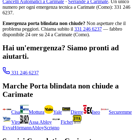
Cancelli Automatici a Carimate
·
Serrande a Carimate
. Un unico
numero per ogni emergenza tecnica a Carimate (Como): 331 246
6237.
Emergenza porta blindata non chiude?
Non aspettare che il
problema peggiori. Chiama subito il
331 246 6237
— fabbro
disponibile 24 ore su 24 a Carimate (Como).
Hai un'emergenza? Siamo pronti ad
aiutarti.
331 246 6237
Marche
Porta blindata non chiude
a
Carimate
Cisa
Mottura
Yale
Dierre
Iseo
Securemme
Viro
Assa Abloy
Fichet
Evva
Hörmann
Abloy
Scrigno