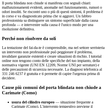
Il porta blindata non chiude si manifesta con segnali chiari:
malfunzionamenti evidenti, anomalie nel funzionamento, rumori o
odori insoliti. Se riscontri uno o più di questi sintomi, il problema è
in corso e va diagnosticato prima che si aggravi. Un fabbro
professionista sa distinguere un sintomo superficiale dalla causa
profonda — e intervenire sulla causa è l'unico modo per una
risoluzione definitiva.
Perché non risolvere da soli
La tentazione del fai-da-te è comprensibile, ma nel settore serristeria
un intervento non professionale può peggiorare il problema,
invalidare garanzie esistenti e creare situazioni di rischio. I tutorial
online non tengono conto delle specifiche del tuo impianto, della
normativa vigente (UNI EN 12209, Norme UNI per serrature) e
delle precauzioni di sicurezza necessarie. La diagnosi telefonica al
331 246 6237 è gratuita e ti permette di capire l'urgenza prima di
decidere.
Cause più comuni del porta blindata non chiude a
Carimate (Como)
usura del cilindro europeo
— situazione frequente a
Carimate (Como). L'intervento tempestivo previene il