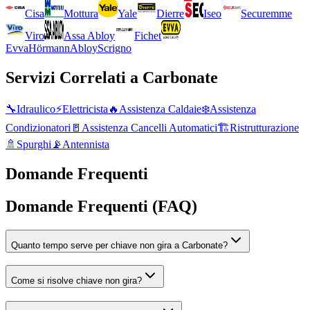
Cisa
Mottura
Yale
Dierre
Iseo
Securemme
Viro
Assa Abloy
Fichet
Evva
Hörmann
Abloy
Scrigno
Servizi Correlati a
Carbonate
🔧
Idraulico
⚡
Elettricista
🔥
Assistenza Caldaie
❄️
Assistenza
Condizionatori
🚪
Assistenza Cancelli Automatici
🏗️
Ristrutturazione
🚿
Spurghi
📡
Antennista
Domande Frequenti
Domande Frequenti (FAQ)
Quanto tempo serve per chiave non gira a Carbonate?
Come si risolve chiave non gira?