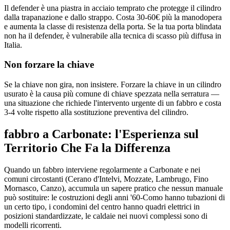
Il defender è una piastra in acciaio temprato che protegge il cilindro
dalla trapanazione e dallo strappo. Costa 30-60€ più la manodopera
e aumenta la classe di resistenza della porta. Se la tua porta blindata
non ha il defender, è vulnerabile alla tecnica di scasso più diffusa in
Italia.
Non forzare la chiave
Se la chiave non gira, non insistere. Forzare la chiave in un cilindro
usurato è la causa più comune di chiave spezzata nella serratura —
una situazione che richiede l'intervento urgente di un fabbro e costa
3-4 volte rispetto alla sostituzione preventiva del cilindro.
fabbro a Carbonate: l'Esperienza sul
Territorio Che Fa la Differenza
Quando un fabbro interviene regolarmente a Carbonate e nei
comuni circostanti (Cerano d'Intelvi, Mozzate, Lambrugo, Fino
Mornasco, Canzo), accumula un sapere pratico che nessun manuale
può sostituire: le costruzioni degli anni '60-Como hanno tubazioni di
un certo tipo, i condomini del centro hanno quadri elettrici in
posizioni standardizzate, le caldaie nei nuovi complessi sono di
modelli ricorrenti.