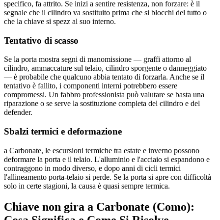
specifico, fa attrito. Se inizi a sentire resistenza, non forzare: è il
segnale che il cilindro va sostituito prima che si blocchi del tutto o
che la chiave si spezz al suo interno.
Tentativo di scasso
Se la porta mostra segni di manomissione — graffi attorno al
cilindro, ammaccature sul telaio, cilindro sporgente o danneggiato
— è probabile che qualcuno abbia tentato di forzarla. Anche se il
tentativo è fallito, i componenti interni potrebbero essere
compromessi. Un fabbro professionista può valutare se basta una
riparazione o se serve la sostituzione completa del cilindro e del
defender.
Sbalzi termici e deformazione
a Carbonate, le escursioni termiche tra estate e inverno possono
deformare la porta e il telaio. L'alluminio e l'acciaio si espandono e
contraggono in modo diverso, e dopo anni di cicli termici
l'allineamento porta-telaio si perde. Se la porta si apre con difficoltà
solo in certe stagioni, la causa è quasi sempre termica.
Chiave non gira a Carbonate (Como):
Cosa Significa e Come Si Risolve