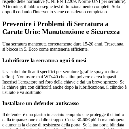
rispetto delle normative (UNI EN 12209, Norme UNI per serrature).
Al termine, il fabbro esegue test di funzionamento completi. Solo
dopo il collaudo l'intervento viene considerato completato.
Prevenire i Problemi di Serratura a
Carate Urio: Manutenzione e Sicurezza
Una serratura mantenuta correttamente dura 15-20 anni. Trascurata,
si blocca in 5. Ecco come mantenerla efficiente.
Lubrificare la serratura ogni 6 mesi
Usa solo lubrificanti specifici per serrature (grafite spray o olio al
teflon). Non usare mai WD-40 che attira polvere e crea impasti.
Inserisci l'erogatore nel foro della chiave e dai un breve spruzzo. Se
la chiave gira con difficoltà anche dopo la lubrificazione, il cilindro è
usurato e va sostituito.
Installare un defender antiscasso
Il defender è una piastra in acciaio temprato che protegge il cilindro
dalla trapanazione e dallo strappo. Costa 30-60€ più la manodopera
e aumenta la classe di resistenza della porta. Se la tua porta blindata