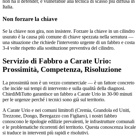
non ha il defender, è vulnerabile alla tecnica di scasso più diffusa in
Italia.
Non forzare la chiave
Se la chiave non gira, non insistere. Forzare la chiave in un cilindro
usurato è la causa più comune di chiave spezzata nella serratura —
una situazione che richiede l'intervento urgente di un fabbro e costa
3-4 volte rispetto alla sostituzione preventiva del cilindro.
Servizio di Fabbro a Carate Urio:
Prossimità, Competenza, Risoluzione
La prossimità non è un vezzo commerciale — è un fattore concreto
che incide sui tempi di intervento e sulla qualità della diagnosi.
ChiediMiTutto garantisce un fabbro a Carate Urio in 30-90 minuti
per le urgenze perché i tecnici sono già sul territorio.
A Carate Urio e nei comuni limitrofi (Cremia, Grandola ed Uniti,
Trezzone, Dongo, Beregazzo con Figliaro), i nostri fabbro
conoscono le tipologie edilizie prevalenti, le infrastrutture comunali
e le problematiche ricorrenti del territorio. Questa conoscenza locale
si traduce in interventi più rapidi e risolutivi.