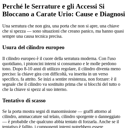
Perché le Serrature e gli Accessi Si
Bloccano a Carate Urio: Cause e Diagnosi
Una serratura che non gira, una porta che non si apre, una chiave
che si spezza — sono situazioni che creano panico, ma hanno quasi
sempre una causa tecnica precisa.
Usura del cilindro europeo
Il cilindro europeo è il cuore della serratura moderna. Con l'uso
quotidiano, i pistoncini interni si consumano e le molle perdono
tono. Dopo 8-10 anni di utilizzo regolare, il cilindro diventa meno
preciso: la chiave gira con difficoltà, va inserita in un verso
specifico, fa attrito. Se inizi a sentire resistenza, non forzare: è il
segnale che il cilindro va sostituito prima che si blocchi del tutto o
che la chiave si spezz al suo interno.
Tentativo di scasso
Se la porta mostra segni di manomissione — graffi attorno al
cilindro, ammaccature sul telaio, cilindro sporgente o danneggiato
— è probabile che qualcuno abbia tentato di forzarla. Anche se il
tentativo è fallito, i componenti interni potrebbero essere