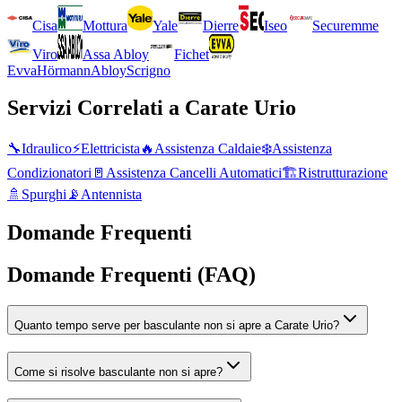
Cisa
Mottura
Yale
Dierre
Iseo
Securemme
Viro
Assa Abloy
Fichet
Evva
Hörmann
Abloy
Scrigno
Servizi Correlati a
Carate Urio
🔧
Idraulico
⚡
Elettricista
🔥
Assistenza Caldaie
❄️
Assistenza
Condizionatori
🚪
Assistenza Cancelli Automatici
🏗️
Ristrutturazione
🚿
Spurghi
📡
Antennista
Domande Frequenti
Domande Frequenti (FAQ)
Quanto tempo serve per basculante non si apre a Carate Urio?
Come si risolve basculante non si apre?