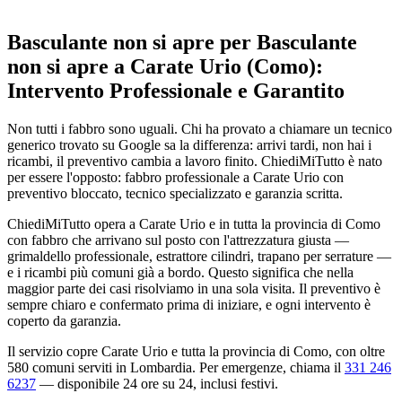
Basculante non si apre per Basculante
non si apre a Carate Urio (Como):
Intervento Professionale e Garantito
Non tutti i fabbro sono uguali. Chi ha provato a chiamare un tecnico
generico trovato su Google sa la differenza: arrivi tardi, non hai i
ricambi, il preventivo cambia a lavoro finito. ChiediMiTutto è nato
per essere l'opposto: fabbro professionale a Carate Urio con
preventivo bloccato, tecnico specializzato e garanzia scritta.
ChiediMiTutto opera a Carate Urio e in tutta la provincia di Como
con fabbro che arrivano sul posto con l'attrezzatura giusta —
grimaldello professionale, estrattore cilindri, trapano per serrature —
e i ricambi più comuni già a bordo. Questo significa che nella
maggior parte dei casi risolviamo in una sola visita. Il preventivo è
sempre chiaro e confermato prima di iniziare, e ogni intervento è
coperto da garanzia.
Il servizio copre Carate Urio e tutta la provincia di Como, con oltre
580 comuni serviti in Lombardia. Per emergenze, chiama il
331 246
6237
— disponibile 24 ore su 24, inclusi festivi.