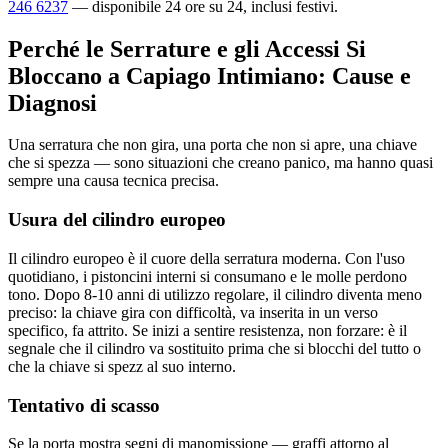
246 6237
— disponibile 24 ore su 24, inclusi festivi.
Perché le Serrature e gli Accessi Si
Bloccano a Capiago Intimiano: Cause e
Diagnosi
Una serratura che non gira, una porta che non si apre, una chiave
che si spezza — sono situazioni che creano panico, ma hanno quasi
sempre una causa tecnica precisa.
Usura del cilindro europeo
Il cilindro europeo è il cuore della serratura moderna. Con l'uso
quotidiano, i pistoncini interni si consumano e le molle perdono
tono. Dopo 8-10 anni di utilizzo regolare, il cilindro diventa meno
preciso: la chiave gira con difficoltà, va inserita in un verso
specifico, fa attrito. Se inizi a sentire resistenza, non forzare: è il
segnale che il cilindro va sostituito prima che si blocchi del tutto o
che la chiave si spezz al suo interno.
Tentativo di scasso
Se la porta mostra segni di manomissione — graffi attorno al