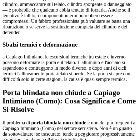
cilindro, ammaccature sul telaio, cilindro sporgente o danneggiato
— è probabile che qualcuno abbia tentato di forzarla. Anche se il
tentativo è fallito, i componenti interni potrebbero essere
compromessi. Un fabbro professionista può valutare se basta una
riparazione o se serve la sostituzione completa del cilindro e del
defender.
Sbalzi termici e deformazione
a Capiago Intimiano, le escursioni termiche tra estate e inverno
possono deformare la porta e il telaio. L'alluminio e l'acciaio si
espandono e contraggono in modo diverso, e dopo anni di cicli
termici l'allineamento porta-telaio si perde. Se la porta si apre con
difficoltà solo in certe stagioni, la causa è quasi sempre termica.
Porta blindata non chiude a Capiago
Intimiano (Como): Cosa Significa e Come
Si Risolve
Il problema di
porta blindata non chiude
è uno dei più frequenti a
Capiago Intimiano (Como) nel settore serristeria. Non è un guasto
da sottovalutare: se trascurato, tende a peggiorare progressivamente
e può causare danni collaterali significativi.