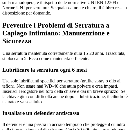
sulla manodopera, e il rispetto delle normative UNI EN 12209 e
Norme UNI per serrature. Se qualcosa non è chiaro, il fabbro resta a
disposizione per domande.
Prevenire i Problemi di Serratura a
Capiago Intimiano: Manutenzione e
Sicurezza
Una serratura mantenuta correttamente dura 15-20 anni. Trascurata,
si blocca in 5. Ecco come mantenerla efficiente.
Lubrificare la serratura ogni 6 mesi
Usa solo lubrificanti specifici per serrature (grafite spray o olio al
teflon). Non usare mai WD-40 che attira polvere e crea impasti.
Inserisci l'erogatore nel foro della chiave e dai un breve spruzzo. Se
la chiave gira con difficoltà anche dopo la lubrificazione, il cilindro è
usurato e va sostituito.
Installare un defender antiscasso
Il defender è una piastra in acciaio temprato che protegge il cilindro
dalla trapanazione e dallo strappo. Costa 30-60€ più la manodopera