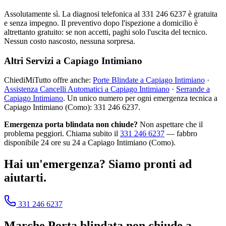
Assolutamente sì. La diagnosi telefonica al 331 246 6237 è gratuita
e senza impegno. Il preventivo dopo l'ispezione a domicilio è
altrettanto gratuito: se non accetti, paghi solo l'uscita del tecnico.
Nessun costo nascosto, nessuna sorpresa.
Altri Servizi a Capiago Intimiano
ChiediMiTutto offre anche:
Porte Blindate a Capiago Intimiano
·
Assistenza Cancelli Automatici a Capiago Intimiano
·
Serrande a
Capiago Intimiano
. Un unico numero per ogni emergenza tecnica a
Capiago Intimiano (Como): 331 246 6237.
Emergenza porta blindata non chiude?
Non aspettare che il
problema peggiori. Chiama subito il
331 246 6237
— fabbro
disponibile 24 ore su 24 a Capiago Intimiano (Como).
Hai un'emergenza? Siamo pronti ad
aiutarti.
331 246 6237
Marche
Porta blindata non chiude
a