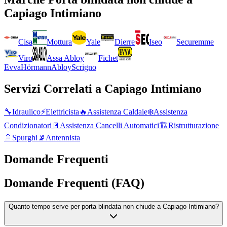
Capiago Intimiano
Cisa
Mottura
Yale
Dierre
Iseo
Securemme
Viro
Assa Abloy
Fichet
Evva
Hörmann
Abloy
Scrigno
Servizi Correlati a
Capiago Intimiano
🔧
Idraulico
⚡
Elettricista
🔥
Assistenza Caldaie
❄️
Assistenza
Condizionatori
🚪
Assistenza Cancelli Automatici
🏗️
Ristrutturazione
🚿
Spurghi
📡
Antennista
Domande Frequenti
Domande Frequenti (FAQ)
Quanto tempo serve per porta blindata non chiude a Capiago Intimiano?