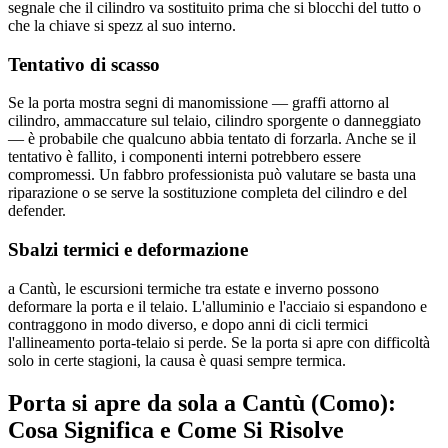
segnale che il cilindro va sostituito prima che si blocchi del tutto o
che la chiave si spezz al suo interno.
Tentativo di scasso
Se la porta mostra segni di manomissione — graffi attorno al
cilindro, ammaccature sul telaio, cilindro sporgente o danneggiato
— è probabile che qualcuno abbia tentato di forzarla. Anche se il
tentativo è fallito, i componenti interni potrebbero essere
compromessi. Un fabbro professionista può valutare se basta una
riparazione o se serve la sostituzione completa del cilindro e del
defender.
Sbalzi termici e deformazione
a Cantù, le escursioni termiche tra estate e inverno possono
deformare la porta e il telaio. L'alluminio e l'acciaio si espandono e
contraggono in modo diverso, e dopo anni di cicli termici
l'allineamento porta-telaio si perde. Se la porta si apre con difficoltà
solo in certe stagioni, la causa è quasi sempre termica.
Porta si apre da sola a Cantù (Como):
Cosa Significa e Come Si Risolve