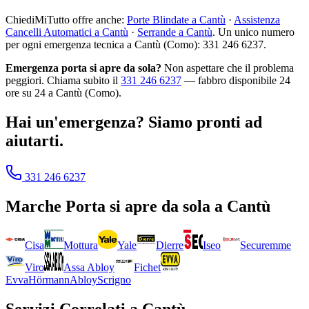
ChiediMiTutto offre anche:
Porte Blindate a Cantù
·
Assistenza
Cancelli Automatici a Cantù
·
Serrande a Cantù
. Un unico numero
per ogni emergenza tecnica a Cantù (Como): 331 246 6237.
Emergenza porta si apre da sola?
Non aspettare che il problema
peggiori. Chiama subito il
331 246 6237
— fabbro disponibile 24
ore su 24 a Cantù (Como).
Hai un'emergenza? Siamo pronti ad
aiutarti.
331 246 6237
Marche
Porta si apre da sola
a
Cantù
Cisa
Mottura
Yale
Dierre
Iseo
Securemme
Viro
Assa Abloy
Fichet
Evva
Hörmann
Abloy
Scrigno