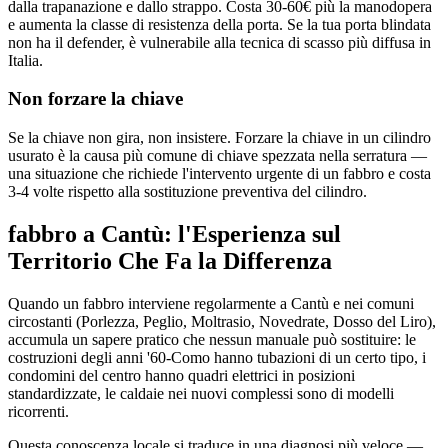
dalla trapanazione e dallo strappo. Costa 30-60€ più la manodopera
e aumenta la classe di resistenza della porta. Se la tua porta blindata
non ha il defender, è vulnerabile alla tecnica di scasso più diffusa in
Italia.
Non forzare la chiave
Se la chiave non gira, non insistere. Forzare la chiave in un cilindro
usurato è la causa più comune di chiave spezzata nella serratura —
una situazione che richiede l'intervento urgente di un fabbro e costa
3-4 volte rispetto alla sostituzione preventiva del cilindro.
fabbro a Cantù: l'Esperienza sul
Territorio Che Fa la Differenza
Quando un fabbro interviene regolarmente a Cantù e nei comuni
circostanti (Porlezza, Peglio, Moltrasio, Novedrate, Dosso del Liro),
accumula un sapere pratico che nessun manuale può sostituire: le
costruzioni degli anni '60-Como hanno tubazioni di un certo tipo, i
condomini del centro hanno quadri elettrici in posizioni
standardizzate, le caldaie nei nuovi complessi sono di modelli
ricorrenti.
Questa conoscenza locale si traduce in una diagnosi più veloce —