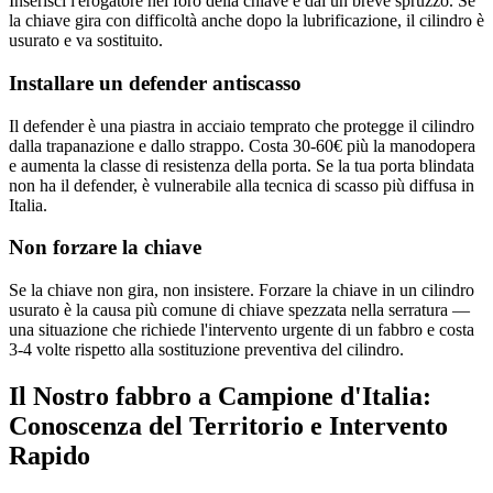
Inserisci l'erogatore nel foro della chiave e dai un breve spruzzo. Se
la chiave gira con difficoltà anche dopo la lubrificazione, il cilindro è
usurato e va sostituito.
Installare un defender antiscasso
Il defender è una piastra in acciaio temprato che protegge il cilindro
dalla trapanazione e dallo strappo. Costa 30-60€ più la manodopera
e aumenta la classe di resistenza della porta. Se la tua porta blindata
non ha il defender, è vulnerabile alla tecnica di scasso più diffusa in
Italia.
Non forzare la chiave
Se la chiave non gira, non insistere. Forzare la chiave in un cilindro
usurato è la causa più comune di chiave spezzata nella serratura —
una situazione che richiede l'intervento urgente di un fabbro e costa
3-4 volte rispetto alla sostituzione preventiva del cilindro.
Il Nostro fabbro a Campione d'Italia:
Conoscenza del Territorio e Intervento
Rapido