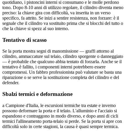
quotidiano, i pistoncini interni si consumano e le molle perdono
tono. Dopo 8-10 anni di utilizzo regolare, il cilindro diventa meno
preciso: la chiave gira con difficoltà, va inserita in un verso
specifico, fa attrito. Se inizi a sentire resistenza, non forzare: è il
segnale che il cilindro va sostituito prima che si blocchi del tutto o
che la chiave si spezz al suo interno.
Tentativo di scasso
Se la porta mostra segni di manomissione — graffi attorno al
cilindro, ammaccature sul telaio, cilindro sporgente o danneggiato
— è probabile che qualcuno abbia tentato di forzarla. Anche se il
tentativo è fallito, i componenti interni potrebbero essere
compromessi. Un fabbro professionista può valutare se basta una
riparazione o se serve la sostituzione completa del cilindro e del
defender.
Sbalzi termici e deformazione
a Campione d'Italia, le escursioni termiche tra estate e inverno
possono deformare la porta e il telaio. L'alluminio e l'acciaio si
espandono e contraggono in modo diverso, e dopo anni di cicli
termici l'allineamento porta-telaio si perde. Se la porta si apre con
difficoltà solo in certe stagioni, la causa è quasi sempre termica.