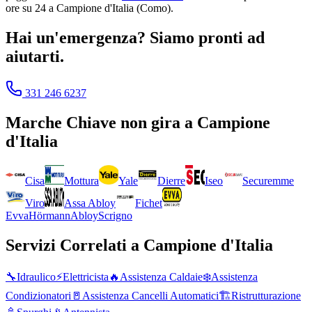
ore su 24 a Campione d'Italia (Como).
Hai un'emergenza? Siamo pronti ad
aiutarti.
331 246 6237
Marche
Chiave non gira
a
Campione
d'Italia
Cisa
Mottura
Yale
Dierre
Iseo
Securemme
Viro
Assa Abloy
Fichet
Evva
Hörmann
Abloy
Scrigno
Servizi Correlati a
Campione d'Italia
🔧
Idraulico
⚡
Elettricista
🔥
Assistenza Caldaie
❄️
Assistenza
Condizionatori
🚪
Assistenza Cancelli Automatici
🏗️
Ristrutturazione