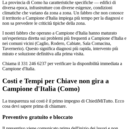
La provincia di Como ha caratteristiche specifiche — edifici di
diversa epoca, infrastrutture con diverse esigenze, condizioni
climatiche che variano da zona a zona. Un fabbro che non conosce
il territorio a Campione d'Italia impiega più tempo per la diagnosi e
non sa prevedere le criticità tipiche della zona.
I nostri fabbro che operano a Campione d'Italia hanno maturato
un'esperienza diretta sui problemi più frequenti a Campione d'Italia e
nei comuni vicini (Caglio, Rodero, Cabiate, Sala Comacina,
Tavernerio). Questo significa diagnosi più rapida, intervento più
mirato e soluzione definitiva alla prima visita.
Chiama il 331 246 6237 per verificare la disponibilità immediata a
Campione d'Italia.
Costi e Tempi per Chiave non gira a
Campione d'Italia (Como)
La trasparenza sui costi è il primo impegno di ChiediMiTutto. Ecco
cosa devi sapere prima di chiamare.
Preventivo gratuito e bloccato
Il preventivo viene comunicato prima dell'inizio dei lavori e non