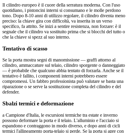
Il cilindro europeo è il cuore della serratura moderna. Con l'uso
quotidiano, i pistoncini interni si consumano e le molle perdono
tono. Dopo 8-10 anni di utilizzo regolare, il cilindro diventa meno
preciso: la chiave gira con difficoltà, va inserita in un verso
specifico, fa attrito. Se inizi a sentire resistenza, non forzare: è il
segnale che il cilindro va sostituito prima che si blocchi del tutto o
che la chiave si spezz al suo interno.
Tentativo di scasso
Se la porta mostra segni di manomissione — graffi attorno al
cilindro, ammaccature sul telaio, cilindro sporgente o danneggiato
— è probabile che qualcuno abbia tentato di forzarla. Anche se il
tentativo è fallito, i componenti interni potrebbero essere
compromessi. Un fabbro professionista può valutare se basta una
riparazione o se serve la sostituzione completa del cilindro e del
defender.
Sbalzi termici e deformazione
a Campione d'Italia, le escursioni termiche tra estate e inverno
possono deformare la porta e il telaio. L'alluminio e l'acciaio si
espandono e contraggono in modo diverso, e dopo anni di cicli
termici l'allineamento porta-telaio si perde. Se la porta si apre con