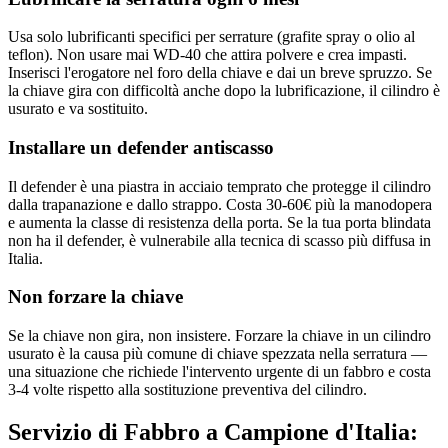
Usa solo lubrificanti specifici per serrature (grafite spray o olio al
teflon). Non usare mai WD-40 che attira polvere e crea impasti.
Inserisci l'erogatore nel foro della chiave e dai un breve spruzzo. Se
la chiave gira con difficoltà anche dopo la lubrificazione, il cilindro è
usurato e va sostituito.
Installare un defender antiscasso
Il defender è una piastra in acciaio temprato che protegge il cilindro
dalla trapanazione e dallo strappo. Costa 30-60€ più la manodopera
e aumenta la classe di resistenza della porta. Se la tua porta blindata
non ha il defender, è vulnerabile alla tecnica di scasso più diffusa in
Italia.
Non forzare la chiave
Se la chiave non gira, non insistere. Forzare la chiave in un cilindro
usurato è la causa più comune di chiave spezzata nella serratura —
una situazione che richiede l'intervento urgente di un fabbro e costa
3-4 volte rispetto alla sostituzione preventiva del cilindro.
Servizio di Fabbro a Campione d'Italia: