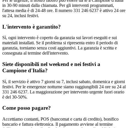
Per le urgenze, il nostro fabbro può essere da te a Campione d'Italia
in 30-90 minuti dalla chiamata. Per gli interventi programmati,
l'attesa media è di 24-48 ore. Il numero 331 246 6237 è attivo 24 ore
su 24, inclusi festivi.
L'intervento è garantito?
Sì, ogni intervento è coperto da garanzia sui lavori eseguiti e sui
materiali installati. Se il problema si ripresenta entro il periodo di
garanzia, torniamo senza costi aggiuntivi. La garanzia è scritta e
consegnata al termine dell'intervento.
Siete disponibili nel weekend e nei festivi a
Campione d'Italia?
Sì, il servizio è attivo 7 giorni su 7, inclusi sabato, domenica e giorni
festivi. Per le emergenze notturne siamo raggiungibili 24 ore su 24 al
331 246 6237. La maggiorazione per intervento urgente fuori orario
è del 30-50%.
Come posso pagare?
Accettiamo contanti, POS (bancomat e carta di credito), bonifico
bancario e fattura elettronica. Il pagamento avviene al termine