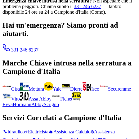
Emergenza chiave intrusa nella serratura?
Non aspettare che il
problema peggiori. Chiama subito il
331 246 6237
— fabbro
disponibile 24 ore su 24 a Campione d'Italia (Como).
Hai un'emergenza? Siamo pronti ad
aiutarti.
331 246 6237
Marche
Chiave intrusa nella serratura
a
Campione d'Italia
Cisa
Mottura
Yale
Dierre
Iseo
Securemme
Viro
Assa Abloy
Fichet
Evva
Hörmann
Abloy
Scrigno
Servizi Correlati a
Campione d'Italia
🔧
Idraulico
⚡
Elettricista
🔥
Assistenza Caldaie
❄️
Assistenza