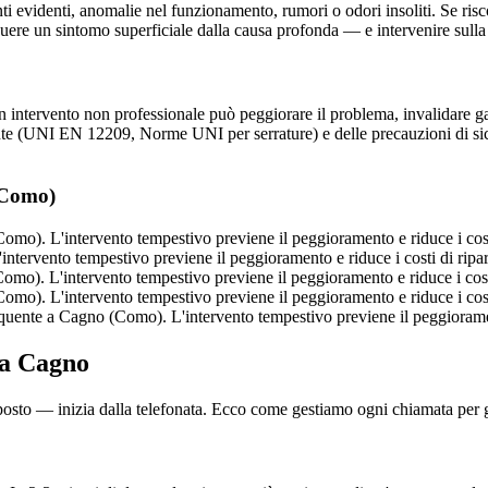
ti evidenti, anomalie nel funzionamento, rumori o odori insoliti. Se risc
guere un sintomo superficiale dalla causa profonda — e intervenire sulla
n intervento non professionale può peggiorare il problema, invalidare gara
nte (UNI EN 12209, Norme UNI per serrature) e delle precauzioni di sic
(Como)
mo). L'intervento tempestivo previene il peggioramento e riduce i cost
tervento tempestivo previene il peggioramento e riduce i costi di ripa
mo). L'intervento tempestivo previene il peggioramento e riduce i costi
mo). L'intervento tempestivo previene il peggioramento e riduce i cost
uente a Cagno (Como). L'intervento tempestivo previene il peggiorament
 a Cagno
 posto — inizia dalla telefonata. Ecco come gestiamo ogni chiamata per ga