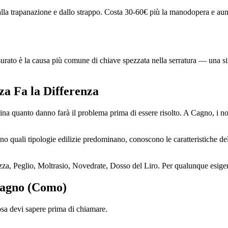
dalla trapanazione e dallo strappo. Costa 30-60€ più la manodopera e aume
usurato è la causa più comune di chiave spezzata nella serratura — una si
za Fa la Differenza
na quanto danno farà il problema prima di essere risolto. A Cagno, i nost
no quali tipologie edilizie predominano, conoscono le caratteristiche del
za, Peglio, Moltrasio, Novedrate, Dosso del Liro. Per qualunque esige
 Cagno (Como)
osa devi sapere prima di chiamare.