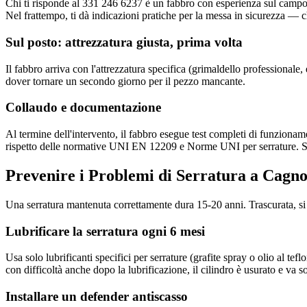
Chi ti risponde al 331 246 6237 è un fabbro con esperienza sul campo.
Nel frattempo, ti dà indicazioni pratiche per la messa in sicurezza — ch
Sul posto: attrezzatura giusta, prima volta
Il fabbro arriva con l'attrezzatura specifica (grimaldello professionale
dover tornare un secondo giorno per il pezzo mancante.
Collaudo e documentazione
Al termine dell'intervento, il fabbro esegue test completi di funzioname
rispetto delle normative UNI EN 12209 e Norme UNI per serrature. Se 
Prevenire i Problemi di Serratura a Cagn
Una serratura mantenuta correttamente dura 15-20 anni. Trascurata, si
Lubrificare la serratura ogni 6 mesi
Usa solo lubrificanti specifici per serrature (grafite spray o olio al te
con difficoltà anche dopo la lubrificazione, il cilindro è usurato e va so
Installare un defender antiscasso