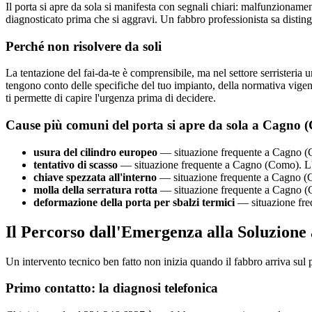
Il porta si apre da sola si manifesta con segnali chiari: malfunzionamen
diagnosticato prima che si aggravi. Un fabbro professionista sa distin
Perché non risolvere da soli
La tentazione del fai-da-te è comprensibile, ma nel settore serristeria u
tengono conto delle specifiche del tuo impianto, della normativa vige
ti permette di capire l'urgenza prima di decidere.
Cause più comuni del porta si apre da sola a Cagno 
usura del cilindro europeo
— situazione frequente a Cagno (Co
tentativo di scasso
— situazione frequente a Cagno (Como). L'in
chiave spezzata all'interno
— situazione frequente a Cagno (Co
molla della serratura rotta
— situazione frequente a Cagno (Co
deformazione della porta per sbalzi termici
— situazione freq
Il Percorso dall'Emergenza alla Soluzione
Un intervento tecnico ben fatto non inizia quando il fabbro arriva sul
Primo contatto: la diagnosi telefonica