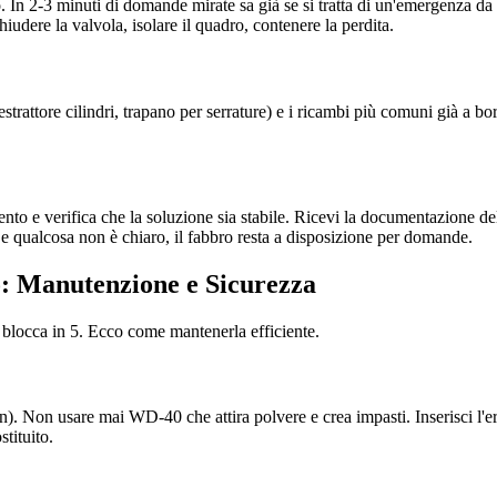
 In 2-3 minuti di domande mirate sa già se si tratta di un'emergenza da
iudere la valvola, isolare il quadro, contenere la perdita.
, estrattore cilindri, trapano per serrature) e i ricambi più comuni già a 
nto e verifica che la soluzione sia stabile. Ricevi la documentazione dell
qualcosa non è chiaro, il fabbro resta a disposizione per domande.
o: Manutenzione e Sicurezza
 blocca in 5. Ecco come mantenerla efficiente.
flon). Non usare mai WD-40 che attira polvere e crea impasti. Inserisci l'
stituito.