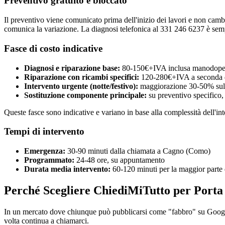
Preventivo gratuito e bloccato
Il preventivo viene comunicato prima dell'inizio dei lavori e non cambia
comunica la variazione. La diagnosi telefonica al 331 246 6237 è semp
Fasce di costo indicative
Diagnosi e riparazione base:
80-150€+IVA inclusa manodoper
Riparazione con ricambi specifici:
120-280€+IVA a seconda 
Intervento urgente (notte/festivo):
maggiorazione 30-50% sulla
Sostituzione componente principale:
su preventivo specifico,
Queste fasce sono indicative e variano in base alla complessità dell'in
Tempi di intervento
Emergenza:
30-90 minuti dalla chiamata a Cagno (Como)
Programmato:
24-48 ore, su appuntamento
Durata media intervento:
60-120 minuti per la maggior parte d
Perché Scegliere ChiediMiTutto per Porta 
In un mercato dove chiunque può pubblicarsi come "fabbro" su Google, 
volta continua a chiamarci.