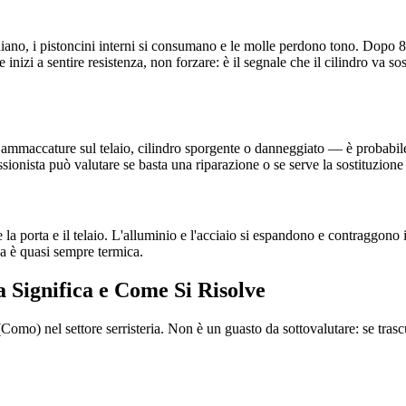
diano, i pistoncini interni si consumano e le molle perdono tono. Dopo 8-1
Se inizi a sentire resistenza, non forzare: è il segnale che il cilindro va s
ammaccature sul telaio, cilindro sporgente o danneggiato — è probabile c
onista può valutare se basta una riparazione o se serve la sostituzione 
la porta e il telaio. L'alluminio e l'acciaio si espandono e contraggono i
usa è quasi sempre termica.
 Significa e Come Si Risolve
Como) nel settore serristeria. Non è un guasto da sottovalutare: se tra