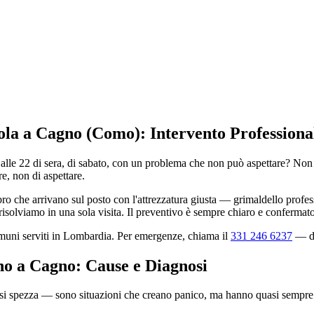
 sola a Cagno (Como): Intervento Professiona
 alle 22 di sera, di sabato, con un problema che non può aspettare? Non
e, non di aspettare.
che arrivano sul posto con l'attrezzatura giusta — grimaldello professio
isolviamo in una sola visita. Il preventivo è sempre chiaro e confermato
omuni serviti in Lombardia. Per emergenze, chiama il
331 246 6237
— dis
ano a Cagno: Cause e Diagnosi
e si spezza — sono situazioni che creano panico, ma hanno quasi sempre 