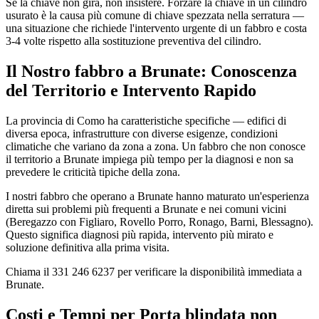
Se la chiave non gira, non insistere. Forzare la chiave in un cilindro
usurato è la causa più comune di chiave spezzata nella serratura —
una situazione che richiede l'intervento urgente di un fabbro e costa
3-4 volte rispetto alla sostituzione preventiva del cilindro.
Il Nostro fabbro a Brunate: Conoscenza
del Territorio e Intervento Rapido
La provincia di Como ha caratteristiche specifiche — edifici di
diversa epoca, infrastrutture con diverse esigenze, condizioni
climatiche che variano da zona a zona. Un fabbro che non conosce
il territorio a Brunate impiega più tempo per la diagnosi e non sa
prevedere le criticità tipiche della zona.
I nostri fabbro che operano a Brunate hanno maturato un'esperienza
diretta sui problemi più frequenti a Brunate e nei comuni vicini
(Beregazzo con Figliaro, Rovello Porro, Ronago, Barni, Blessagno).
Questo significa diagnosi più rapida, intervento più mirato e
soluzione definitiva alla prima visita.
Chiama il 331 246 6237 per verificare la disponibilità immediata a
Brunate.
Costi e Tempi per Porta blindata non