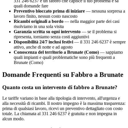
331 246 6237 è un fabbro che capisce il tuo problema e sa
quali domande fare
Preventivo bloccato prima di iniziare
— nessuna sorpresa a
lavoro finito, nessun costo nascosto
Ricambi originali a bordo
— nella maggior parte dei casi
risolviamo in una sola visita
Garanzia scritta su ogni intervento
— se il problema si
ripresenta, torniamo senza costi aggiuntivi
Disponibilità 24/7 inclusi festivi
— il 331 246 6237 è sempre
attivo, anche di notte e ad agosto
Conoscenza del territorio a Brunate (Como)
— sappiamo
quali impianti e quali problematiche sono più frequenti a
Brunate (Como)
Domande Frequenti su Fabbro a Brunate
Quanto costa un intervento di fabbro a Brunate?
Le tariffe variano in base alla tipologia di intervento, all'urgenza e
alla necessità di ricambi. Il nostro impegno è la massima trasparenza:
prima di qualsiasi lavoro, ricevi un preventivo dettagliato con costo
totale. La chiamata al 331 246 6237 è gratuita e non impegna in
alcun modo.