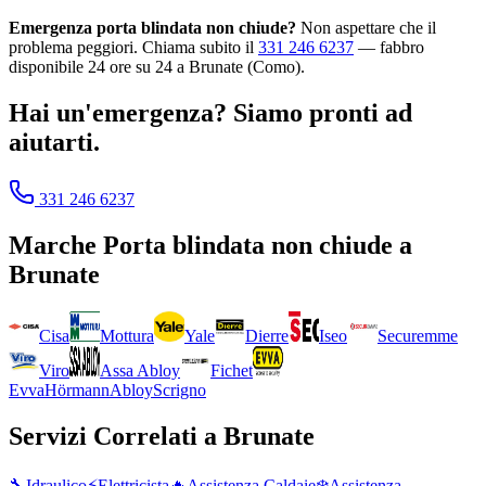
Emergenza porta blindata non chiude?
Non aspettare che il
problema peggiori. Chiama subito il
331 246 6237
— fabbro
disponibile 24 ore su 24 a Brunate (Como).
Hai un'emergenza? Siamo pronti ad
aiutarti.
331 246 6237
Marche
Porta blindata non chiude
a
Brunate
Cisa
Mottura
Yale
Dierre
Iseo
Securemme
Viro
Assa Abloy
Fichet
Evva
Hörmann
Abloy
Scrigno
Servizi Correlati a
Brunate
🔧
Idraulico
⚡
Elettricista
🔥
Assistenza Caldaie
❄️
Assistenza