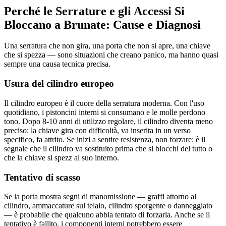
Perché le Serrature e gli Accessi Si
Bloccano a Brunate: Cause e Diagnosi
Una serratura che non gira, una porta che non si apre, una chiave
che si spezza — sono situazioni che creano panico, ma hanno quasi
sempre una causa tecnica precisa.
Usura del cilindro europeo
Il cilindro europeo è il cuore della serratura moderna. Con l'uso
quotidiano, i pistoncini interni si consumano e le molle perdono
tono. Dopo 8-10 anni di utilizzo regolare, il cilindro diventa meno
preciso: la chiave gira con difficoltà, va inserita in un verso
specifico, fa attrito. Se inizi a sentire resistenza, non forzare: è il
segnale che il cilindro va sostituito prima che si blocchi del tutto o
che la chiave si spezz al suo interno.
Tentativo di scasso
Se la porta mostra segni di manomissione — graffi attorno al
cilindro, ammaccature sul telaio, cilindro sporgente o danneggiato
— è probabile che qualcuno abbia tentato di forzarla. Anche se il
tentativo è fallito, i componenti interni potrebbero essere