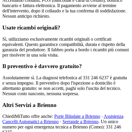
Accettiamo contanti, POS (bancomat e carta di credito), bonifico
bancario e fattura elettronica. Il pagamento avviene al termine
dell'intervento, dopo il collaudo e la tua conferma di soddisfazione.
Nessun anticipo richiesto.
Usate ricambi originali?
Sì, utilizziamo esclusivamente ricambi originali o certificati
equivalenti. Questo garantisce compatibilità, durata e rispetto della
garanzia del produttore. Il fabbro porta a bordo i ricambi più comuni
per risolvere in una sola visita.
Il preventivo è davvero gratuito?
Assolutamente sì. La diagnosi telefonica al 331 246 6237 è gratuita
e senza impegno. Il preventivo dopo l'ispezione a domicilio è
altrettanto gratuito: se non accetti, paghi solo l'uscita del tecnico.
Nessun costo nascosto, nessuna sorpresa.
Altri Servizi a Brienno
ChiediMiTutto offre anche:
Porte Blindate a Brienno
·
Assistenza
Cancelli Automatici a Brienno
·
Serrande a Brienno
. Un unico
numero per ogni emergenza tecnica a Brienno (Como): 331 246