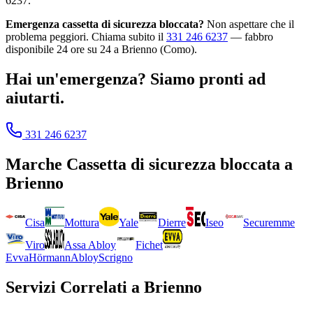
6237.
Emergenza cassetta di sicurezza bloccata?
Non aspettare che il
problema peggiori. Chiama subito il
331 246 6237
— fabbro
disponibile 24 ore su 24 a Brienno (Como).
Hai un'emergenza? Siamo pronti ad
aiutarti.
331 246 6237
Marche
Cassetta di sicurezza bloccata
a
Brienno
Cisa
Mottura
Yale
Dierre
Iseo
Securemme
Viro
Assa Abloy
Fichet
Evva
Hörmann
Abloy
Scrigno
Servizi Correlati a
Brienno