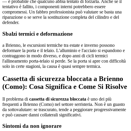
— è probabile che qualcuno abbia tentato di forzarla. Anche se il
tentativo è fallito, i componenti interni potrebbero essere
compromessi. Un fabbro professionista può valutare se basta una
riparazione o se serve la sostituzione completa del cilindro e del
defender.
Sbalzi termici e deformazione
a Brienno, le escursioni termiche tra estate e inverno possono
deformare la porta e il telaio. L'alluminio e l'acciaio si espandono e
contraggono in modo diverso, e dopo anni di cicli termici
l'allineamento porta-telaio si perde. Se la porta si apre con difficoltà
solo in certe stagioni, la causa è quasi sempre termica.
Cassetta di sicurezza bloccata a Brienno
(Como): Cosa Significa e Come Si Risolve
Il problema di
cassetta di sicurezza bloccata
è uno dei più
frequenti a Brienno (Como) nel settore serristeria. Non è un guasto
da sottovalutare: se trascurato, tende a peggiorare progressivamente
e può causare danni collaterali significativi.
Sintomi da non ignorare