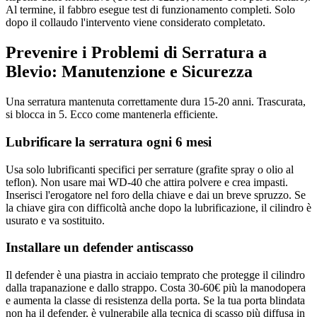
Al termine, il fabbro esegue test di funzionamento completi. Solo
dopo il collaudo l'intervento viene considerato completato.
Prevenire i Problemi di Serratura a
Blevio: Manutenzione e Sicurezza
Una serratura mantenuta correttamente dura 15-20 anni. Trascurata,
si blocca in 5. Ecco come mantenerla efficiente.
Lubrificare la serratura ogni 6 mesi
Usa solo lubrificanti specifici per serrature (grafite spray o olio al
teflon). Non usare mai WD-40 che attira polvere e crea impasti.
Inserisci l'erogatore nel foro della chiave e dai un breve spruzzo. Se
la chiave gira con difficoltà anche dopo la lubrificazione, il cilindro è
usurato e va sostituito.
Installare un defender antiscasso
Il defender è una piastra in acciaio temprato che protegge il cilindro
dalla trapanazione e dallo strappo. Costa 30-60€ più la manodopera
e aumenta la classe di resistenza della porta. Se la tua porta blindata
non ha il defender, è vulnerabile alla tecnica di scasso più diffusa in