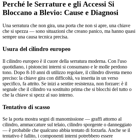
Perché le Serrature e gli Accessi Si
Bloccano a Blevio: Cause e Diagnosi
Una serratura che non gira, una porta che non si apre, una chiave
che si spezza — sono situazioni che creano panico, ma hanno quasi
sempre una causa tecnica precisa.
Usura del cilindro europeo
Il cilindro europeo è il cuore della serratura moderna. Con l'uso
quotidiano, i pistoncini interni si consumano e le molle perdono
tono. Dopo 8-10 anni di utilizzo regolare, il cilindro diventa meno
preciso: la chiave gira con difficoltà, va inserita in un verso
specifico, fa attrito. Se inizi a sentire resistenza, non forzare: è il
segnale che il cilindro va sostituito prima che si blocchi del tutto o
che la chiave si spezz al suo interno.
Tentativo di scasso
Se la porta mostra segni di manomissione — graffi attorno al
cilindro, ammaccature sul telaio, cilindro sporgente o danneggiato
— è probabile che qualcuno abbia tentato di forzarla. Anche se il
tentativo è fallito, i componenti interni potrebbero essere