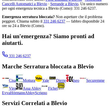
Cancelli Automatici a Blevio
·
Serrande a Blevio
. Un unico numero
per ogni emergenza tecnica a Blevio (Como): 331 246 6237.
Emergenza serratura bloccata?
Non aspettare che il problema
peggiori. Chiama subito il
331 246 6237
— fabbro disponibile 24
ore su 24 a Blevio (Como).
Hai un'emergenza? Siamo pronti ad
aiutarti.
331 246 6237
Marche
Serratura bloccata
a
Blevio
Cisa
Mottura
Yale
Dierre
Iseo
Securemme
Viro
Assa Abloy
Fichet
Evva
Hörmann
Abloy
Scrigno
Servizi Correlati a
Blevio