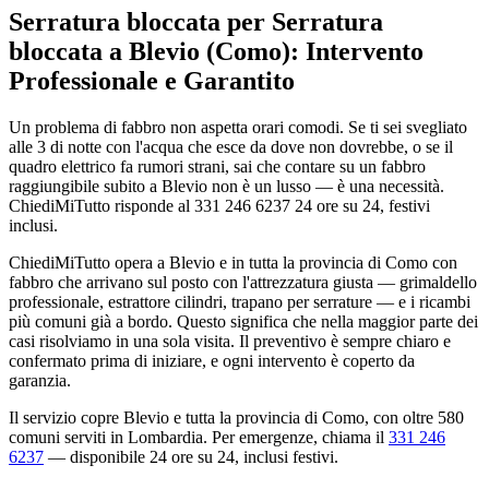
Serratura bloccata per Serratura
bloccata a Blevio (Como): Intervento
Professionale e Garantito
Un problema di fabbro non aspetta orari comodi. Se ti sei svegliato
alle 3 di notte con l'acqua che esce da dove non dovrebbe, o se il
quadro elettrico fa rumori strani, sai che contare su un fabbro
raggiungibile subito a Blevio non è un lusso — è una necessità.
ChiediMiTutto risponde al 331 246 6237 24 ore su 24, festivi
inclusi.
ChiediMiTutto opera a Blevio e in tutta la provincia di Como con
fabbro che arrivano sul posto con l'attrezzatura giusta — grimaldello
professionale, estrattore cilindri, trapano per serrature — e i ricambi
più comuni già a bordo. Questo significa che nella maggior parte dei
casi risolviamo in una sola visita. Il preventivo è sempre chiaro e
confermato prima di iniziare, e ogni intervento è coperto da
garanzia.
Il servizio copre Blevio e tutta la provincia di Como, con oltre 580
comuni serviti in Lombardia. Per emergenze, chiama il
331 246
6237
— disponibile 24 ore su 24, inclusi festivi.