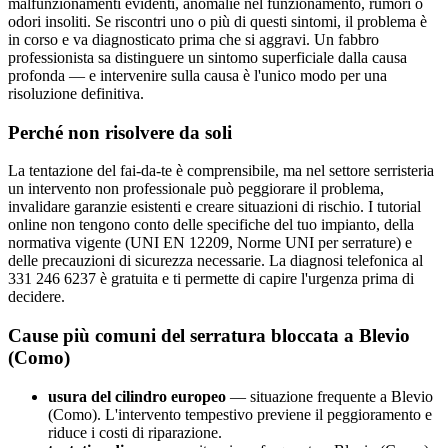
malfunzionamenti evidenti, anomalie nel funzionamento, rumori o
odori insoliti. Se riscontri uno o più di questi sintomi, il problema è
in corso e va diagnosticato prima che si aggravi. Un fabbro
professionista sa distinguere un sintomo superficiale dalla causa
profonda — e intervenire sulla causa è l'unico modo per una
risoluzione definitiva.
Perché non risolvere da soli
La tentazione del fai-da-te è comprensibile, ma nel settore serristeria
un intervento non professionale può peggiorare il problema,
invalidare garanzie esistenti e creare situazioni di rischio. I tutorial
online non tengono conto delle specifiche del tuo impianto, della
normativa vigente (UNI EN 12209, Norme UNI per serrature) e
delle precauzioni di sicurezza necessarie. La diagnosi telefonica al
331 246 6237 è gratuita e ti permette di capire l'urgenza prima di
decidere.
Cause più comuni del serratura bloccata a Blevio
(Como)
usura del cilindro europeo
— situazione frequente a Blevio
(Como). L'intervento tempestivo previene il peggioramento e
riduce i costi di riparazione.