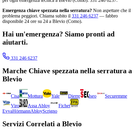
per ogni emergenza tecnica a Blevio (Como): 331 246 6237.
Emergenza chiave spezzata nella serratura?
Non aspettare che il
problema peggiori. Chiama subito il
331 246 6237
— fabbro
disponibile 24 ore su 24 a Blevio (Como).
Hai un'emergenza? Siamo pronti ad
aiutarti.
331 246 6237
Marche
Chiave spezzata nella serratura
a
Blevio
Cisa
Mottura
Yale
Dierre
Iseo
Securemme
Viro
Assa Abloy
Fichet
Evva
Hörmann
Abloy
Scrigno
Servizi Correlati a
Blevio