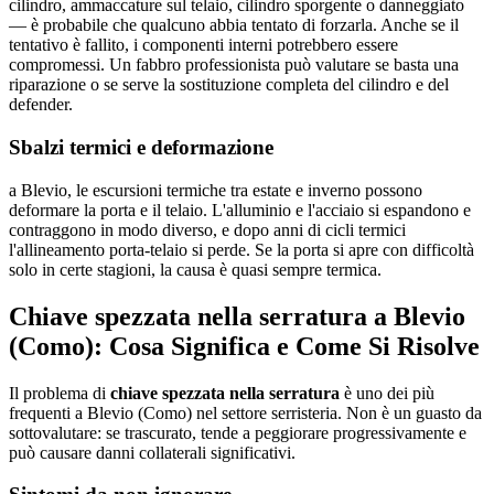
cilindro, ammaccature sul telaio, cilindro sporgente o danneggiato
— è probabile che qualcuno abbia tentato di forzarla. Anche se il
tentativo è fallito, i componenti interni potrebbero essere
compromessi. Un fabbro professionista può valutare se basta una
riparazione o se serve la sostituzione completa del cilindro e del
defender.
Sbalzi termici e deformazione
a Blevio, le escursioni termiche tra estate e inverno possono
deformare la porta e il telaio. L'alluminio e l'acciaio si espandono e
contraggono in modo diverso, e dopo anni di cicli termici
l'allineamento porta-telaio si perde. Se la porta si apre con difficoltà
solo in certe stagioni, la causa è quasi sempre termica.
Chiave spezzata nella serratura a Blevio
(Como): Cosa Significa e Come Si Risolve
Il problema di
chiave spezzata nella serratura
è uno dei più
frequenti a Blevio (Como) nel settore serristeria. Non è un guasto da
sottovalutare: se trascurato, tende a peggiorare progressivamente e
può causare danni collaterali significativi.