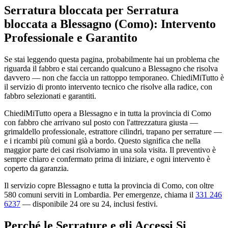
Serratura bloccata per Serratura
bloccata a Blessagno (Como): Intervento
Professionale e Garantito
Se stai leggendo questa pagina, probabilmente hai un problema che
riguarda il fabbro e stai cercando qualcuno a Blessagno che risolva
davvero — non che faccia un rattoppo temporaneo. ChiediMiTutto è
il servizio di pronto intervento tecnico che risolve alla radice, con
fabbro selezionati e garantiti.
ChiediMiTutto opera a Blessagno e in tutta la provincia di Como
con fabbro che arrivano sul posto con l'attrezzatura giusta —
grimaldello professionale, estrattore cilindri, trapano per serrature —
e i ricambi più comuni già a bordo. Questo significa che nella
maggior parte dei casi risolviamo in una sola visita. Il preventivo è
sempre chiaro e confermato prima di iniziare, e ogni intervento è
coperto da garanzia.
Il servizio copre Blessagno e tutta la provincia di Como, con oltre
580 comuni serviti in Lombardia. Per emergenze, chiama il
331 246
6237
— disponibile 24 ore su 24, inclusi festivi.
Perché le Serrature e gli Accessi Si