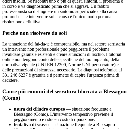
odori insoliti. Se riscontri uno o più di questi sintomi, il problema è
in corso e va diagnosticato prima che si aggravi. Un fabbro
professionista sa distinguere un sintomo superficiale dalla causa
profonda — e intervenire sulla causa è l'unico modo per una
risoluzione definitiva.
Perché non risolvere da soli
La tentazione del fai-da-te è comprensibile, ma nel settore serristeria
un intervento non professionale può peggiorare il problema,
invalidare garanzie esistenti e creare situazioni di rischio. I tutorial
online non tengono conto delle specifiche del tuo impianto, della
normativa vigente (UNI EN 12209, Norme UNI per serrature) e
delle precauzioni di sicurezza necessarie. La diagnosi telefonica al
331 246 6237 è gratuita e ti permette di capire l'urgenza prima di
decidere.
Cause più comuni del serratura bloccata a Blessagno
(Como)
usura del cilindro europeo
— situazione frequente a
Blessagno (Como). L'intervento tempestivo previene il
peggioramento e riduce i costi di riparazione.
tentativo di scasso
— situazione frequente a Blessagno