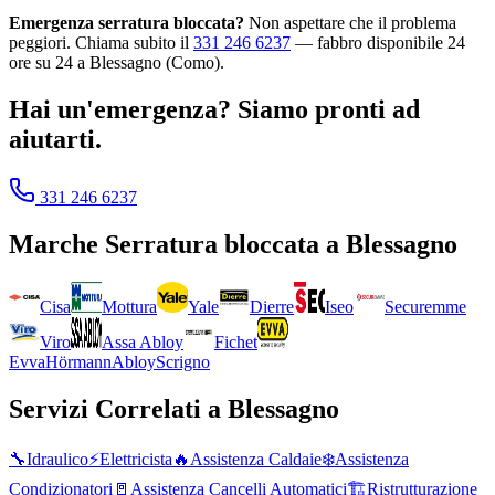
Emergenza serratura bloccata?
Non aspettare che il problema
peggiori. Chiama subito il
331 246 6237
— fabbro disponibile 24
ore su 24 a Blessagno (Como).
Hai un'emergenza? Siamo pronti ad
aiutarti.
331 246 6237
Marche
Serratura bloccata
a
Blessagno
Cisa
Mottura
Yale
Dierre
Iseo
Securemme
Viro
Assa Abloy
Fichet
Evva
Hörmann
Abloy
Scrigno
Servizi Correlati a
Blessagno
🔧
Idraulico
⚡
Elettricista
🔥
Assistenza Caldaie
❄️
Assistenza
Condizionatori
🚪
Assistenza Cancelli Automatici
🏗️
Ristrutturazione