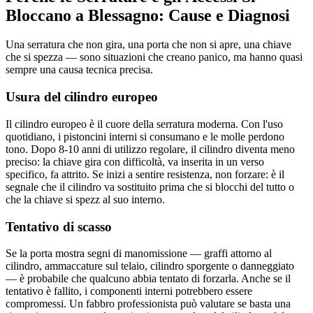
Bloccano a Blessagno: Cause e Diagnosi
Una serratura che non gira, una porta che non si apre, una chiave
che si spezza — sono situazioni che creano panico, ma hanno quasi
sempre una causa tecnica precisa.
Usura del cilindro europeo
Il cilindro europeo è il cuore della serratura moderna. Con l'uso
quotidiano, i pistoncini interni si consumano e le molle perdono
tono. Dopo 8-10 anni di utilizzo regolare, il cilindro diventa meno
preciso: la chiave gira con difficoltà, va inserita in un verso
specifico, fa attrito. Se inizi a sentire resistenza, non forzare: è il
segnale che il cilindro va sostituito prima che si blocchi del tutto o
che la chiave si spezz al suo interno.
Tentativo di scasso
Se la porta mostra segni di manomissione — graffi attorno al
cilindro, ammaccature sul telaio, cilindro sporgente o danneggiato
— è probabile che qualcuno abbia tentato di forzarla. Anche se il
tentativo è fallito, i componenti interni potrebbero essere
compromessi. Un fabbro professionista può valutare se basta una