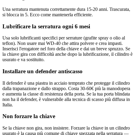
Una serratura mantenuta correttamente dura 15-20 anni. Trascurata,
si blocca in 5. Ecco come mantenerla efficiente.
Lubrificare la serratura ogni 6 mesi
Usa solo lubrificanti specifici per serrature (grafite spray o olio al
teflon). Non usare mai WD-40 che attira polvere e crea impasti.
Inserisci l'erogatore nel foro della chiave e dai un breve spruzzo. Se
la chiave gira con difficoltà anche dopo la lubrificazione, il cilindro è
usurato e va sostituito.
Installare un defender antiscasso
Il defender è una piastra in acciaio temprato che protegge il cilindro
dalla trapanazione e dallo strappo. Costa 30-60€ più la manodopera
e aumenta la classe di resistenza della porta. Se la tua porta blindata
non ha il defender, è vulnerabile alla tecnica di scasso più diffusa in
Italia.
Non forzare la chiave
Se la chiave non gira, non insistere. Forzare la chiave in un cilindro
usurato è la causa più comune di chiave spezzata nella serratura —