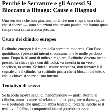
Perché le Serrature e gli Accessi Si
Bloccano a Binago: Cause e Diagnosi
Una serratura che non gira, una porta che non si apre, una chiave
che si spezza — sono situazioni che creano panico, ma hanno quasi
sempre una causa tecnica precisa.
Usura del cilindro europeo
Il cilindro europeo è il cuore della serratura moderna. Con l'uso
quotidiano, i pistoncini interni si consumano e le molle perdono
tono. Dopo 8-10 anni di utilizzo regolare, il cilindro diventa meno
preciso: la chiave gira con difficoltà, va inserita in un verso
specifico, fa attrito. Se inizi a sentire resistenza, non forzare: è il
segnale che il cilindro va sostituito prima che si blocchi del tutto o
che la chiave si spezz al suo interno.
Tentativo di scasso
Se la porta mostra segni di manomissione — graffi attorno al
cilindro, ammaccature sul telaio, cilindro sporgente o danneggiato
— è probabile che qualcuno abbia tentato di forzarla. Anche se il
tentativo è fallito, i componenti interni potrebbero essere