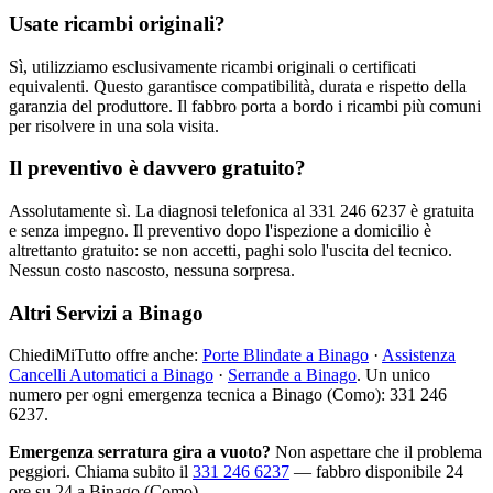
Usate ricambi originali?
Sì, utilizziamo esclusivamente ricambi originali o certificati
equivalenti. Questo garantisce compatibilità, durata e rispetto della
garanzia del produttore. Il fabbro porta a bordo i ricambi più comuni
per risolvere in una sola visita.
Il preventivo è davvero gratuito?
Assolutamente sì. La diagnosi telefonica al 331 246 6237 è gratuita
e senza impegno. Il preventivo dopo l'ispezione a domicilio è
altrettanto gratuito: se non accetti, paghi solo l'uscita del tecnico.
Nessun costo nascosto, nessuna sorpresa.
Altri Servizi a Binago
ChiediMiTutto offre anche:
Porte Blindate a Binago
·
Assistenza
Cancelli Automatici a Binago
·
Serrande a Binago
. Un unico
numero per ogni emergenza tecnica a Binago (Como): 331 246
6237.
Emergenza serratura gira a vuoto?
Non aspettare che il problema
peggiori. Chiama subito il
331 246 6237
— fabbro disponibile 24
ore su 24 a Binago (Como).