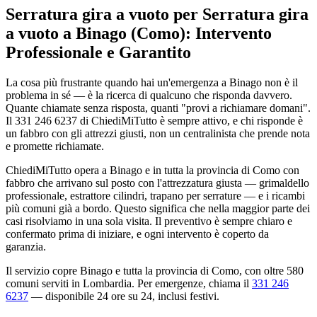
Serratura gira a vuoto per Serratura gira
a vuoto a Binago (Como): Intervento
Professionale e Garantito
La cosa più frustrante quando hai un'emergenza a Binago non è il
problema in sé — è la ricerca di qualcuno che risponda davvero.
Quante chiamate senza risposta, quanti "provi a richiamare domani".
Il 331 246 6237 di ChiediMiTutto è sempre attivo, e chi risponde è
un fabbro con gli attrezzi giusti, non un centralinista che prende nota
e promette richiamate.
ChiediMiTutto opera a Binago e in tutta la provincia di Como con
fabbro che arrivano sul posto con l'attrezzatura giusta — grimaldello
professionale, estrattore cilindri, trapano per serrature — e i ricambi
più comuni già a bordo. Questo significa che nella maggior parte dei
casi risolviamo in una sola visita. Il preventivo è sempre chiaro e
confermato prima di iniziare, e ogni intervento è coperto da
garanzia.
Il servizio copre Binago e tutta la provincia di Como, con oltre 580
comuni serviti in Lombardia. Per emergenze, chiama il
331 246
6237
— disponibile 24 ore su 24, inclusi festivi.