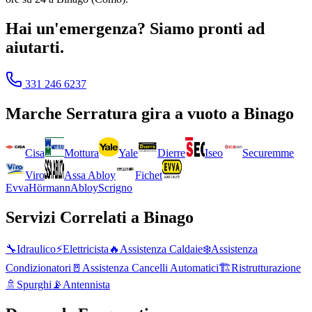
Hai un'emergenza? Siamo pronti ad
aiutarti.
331 246 6237
Marche
Serratura gira a vuoto
a
Binago
Cisa
Mottura
Yale
Dierre
Iseo
Securemme
Viro
Assa Abloy
Fichet
Evva
Hörmann
Abloy
Scrigno
Servizi Correlati a
Binago
🔧
Idraulico
⚡
Elettricista
🔥
Assistenza Caldaie
❄️
Assistenza
Condizionatori
🚪
Assistenza Cancelli Automatici
🏗️
Ristrutturazione
🚿
Spurghi
📡
Antennista