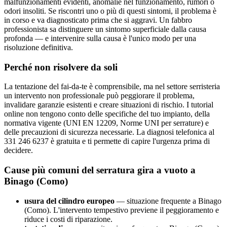
malfunzionamenti evidenti, anomalie nel funzionamento, rumori o
odori insoliti. Se riscontri uno o più di questi sintomi, il problema è
in corso e va diagnosticato prima che si aggravi. Un fabbro
professionista sa distinguere un sintomo superficiale dalla causa
profonda — e intervenire sulla causa è l'unico modo per una
risoluzione definitiva.
Perché non risolvere da soli
La tentazione del fai-da-te è comprensibile, ma nel settore serristeria
un intervento non professionale può peggiorare il problema,
invalidare garanzie esistenti e creare situazioni di rischio. I tutorial
online non tengono conto delle specifiche del tuo impianto, della
normativa vigente (UNI EN 12209, Norme UNI per serrature) e
delle precauzioni di sicurezza necessarie. La diagnosi telefonica al
331 246 6237 è gratuita e ti permette di capire l'urgenza prima di
decidere.
Cause più comuni del serratura gira a vuoto a
Binago (Como)
usura del cilindro europeo
— situazione frequente a Binago
(Como). L'intervento tempestivo previene il peggioramento e
riduce i costi di riparazione.