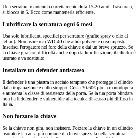
Una serratura mantenuta correttamente dura 15-20 anni. Trascurata,
si blocca in 5. Ecco come mantenerla efficiente.
Lubrificare la serratura ogni 6 mesi
Usa solo lubrificanti specifici per serrature (grafite spray o olio al
teflon). Non usare mai WD-40 che attira polvere e crea impasti.
Inserisci l'erogatore nel foro della chiave e dai un breve spruzzo. Se
la chiave gira con difficoltà anche dopo la lubrificazione, il cilindro è
usurato e va sostituito.
Installare un defender antiscasso
Il defender è una piastra in acciaio temprato che protegge il cilindro
dalla trapanazione e dallo strappo. Costa 30-60€ più la manodopera
e aumenta la classe di resistenza della porta. Se la tua porta blindata
non ha il defender, è vulnerabile alla tecnica di scasso più diffusa in
Italia.
Non forzare la chiave
Se la chiave non gira, non insistere. Forzare la chiave in un cilindro
usurato è la causa più comune di chiave spezzata nella serratura —