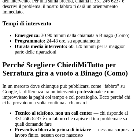
dell'intervento. Per una stima precisa, chiama il 331 246 6237 e
descrivi il problema: il nostro fabbro ti darà un orientamento
immediato.
Tempi di intervento
Emergenza:
30-90 minuti dalla chiamata a Binago (Como)
Programmato:
24-48 ore, su appuntamento
Durata media intervento:
60-120 minuti per la maggior
parte delle riparazioni
Perché Scegliere ChiediMiTutto per
Serratura gira a vuoto a Binago (Como)
In un mercato dove chiunque può pubblicarsi come "fabbro" su
Google, la differenza tra un intervento professionale e uno
improvvisato la paghi col tempo e col portafoglio. Ecco perché chi
ci ha provato una volta continua a chiamarci.
Tecnico al telefono, non un call center
— chi risponde al
331 246 6237 è un fabbro che capisce il tuo problema e sa
quali domande fare
Preventivo bloccato prima di iniziare
— nessuna sorpresa a
lavoro finito, nessun costo nascosto