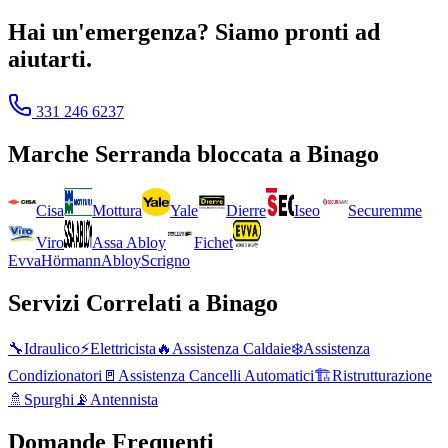
Hai un'emergenza? Siamo pronti ad
aiutarti.
331 246 6237
Marche
Serranda bloccata
a
Binago
Cisa
Mottura
Yale
Dierre
Iseo
Securemme
Viro
Assa Abloy
Fichet
Evva
Hörmann
Abloy
Scrigno
Servizi Correlati a
Binago
🔧
Idraulico
⚡
Elettricista
🔥
Assistenza Caldaie
❄️
Assistenza
Condizionatori
🚪
Assistenza Cancelli Automatici
🏗️
Ristrutturazione
🚿
Spurghi
📡
Antennista
Domande Frequenti