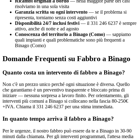
Ricambi originali a bordo
— nella maggior parte dei casi
risolviamo in una sola visita
Garanzia scritta su ogni intervento
— se il problema si
ripresenta, torniamo senza costi aggiuntivi
Disponibilità 24/7 inclusi festivi
— il 331 246 6237 è sempre
attivo, anche di notte e ad agosto
Conoscenza del territorio a Binago (Como)
— sappiamo
quali impianti e quali problematiche sono più frequenti a
Binago (Como)
Domande Frequenti su Fabbro a Binago
Quanto costa un intervento di fabbro a Binago?
Non c'è un prezzo unico perché ogni situazione è diversa. Quello
che garantiamo è un preventivo trasparente e bloccato prima di
iniziare — nessuna sorpresa a lavoro finito. Per orientamento, gli
interventi più comuni a Binago si collocano nella fascia 80-250€
+IVA. Chiama il 331 246 6237 per una stima immediata.
In quanto tempo arriva il fabbro a Binago?
Per le urgenze, il nostro fabbro può essere da te a Binago in 30-90
minuti dalla chiamata. Per gli interventi programmati, l'attesa media