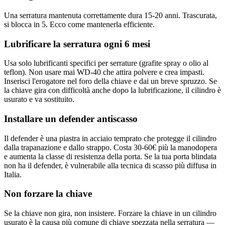
Una serratura mantenuta correttamente dura 15-20 anni. Trascurata,
si blocca in 5. Ecco come mantenerla efficiente.
Lubrificare la serratura ogni 6 mesi
Usa solo lubrificanti specifici per serrature (grafite spray o olio al
teflon). Non usare mai WD-40 che attira polvere e crea impasti.
Inserisci l'erogatore nel foro della chiave e dai un breve spruzzo. Se
la chiave gira con difficoltà anche dopo la lubrificazione, il cilindro è
usurato e va sostituito.
Installare un defender antiscasso
Il defender è una piastra in acciaio temprato che protegge il cilindro
dalla trapanazione e dallo strappo. Costa 30-60€ più la manodopera
e aumenta la classe di resistenza della porta. Se la tua porta blindata
non ha il defender, è vulnerabile alla tecnica di scasso più diffusa in
Italia.
Non forzare la chiave
Se la chiave non gira, non insistere. Forzare la chiave in un cilindro
usurato è la causa più comune di chiave spezzata nella serratura —