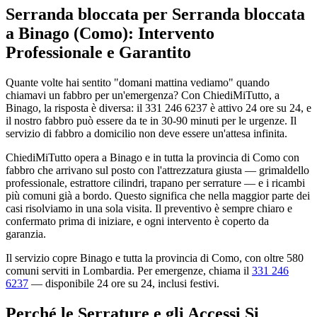
Serranda bloccata per Serranda bloccata
a Binago (Como): Intervento
Professionale e Garantito
Quante volte hai sentito "domani mattina vediamo" quando
chiamavi un fabbro per un'emergenza? Con ChiediMiTutto, a
Binago, la risposta è diversa: il 331 246 6237 è attivo 24 ore su 24, e
il nostro fabbro può essere da te in 30-90 minuti per le urgenze. Il
servizio di fabbro a domicilio non deve essere un'attesa infinita.
ChiediMiTutto opera a Binago e in tutta la provincia di Como con
fabbro che arrivano sul posto con l'attrezzatura giusta — grimaldello
professionale, estrattore cilindri, trapano per serrature — e i ricambi
più comuni già a bordo. Questo significa che nella maggior parte dei
casi risolviamo in una sola visita. Il preventivo è sempre chiaro e
confermato prima di iniziare, e ogni intervento è coperto da
garanzia.
Il servizio copre Binago e tutta la provincia di Como, con oltre 580
comuni serviti in Lombardia. Per emergenze, chiama il
331 246
6237
— disponibile 24 ore su 24, inclusi festivi.
Perché le Serrature e gli Accessi Si