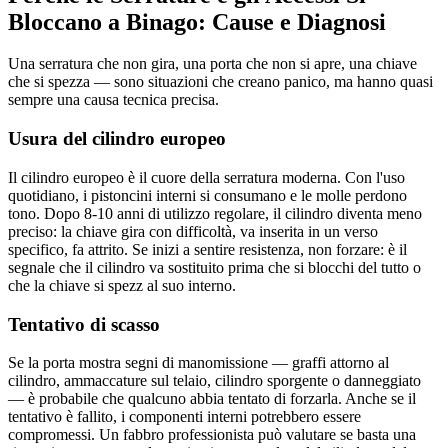
Bloccano a Binago: Cause e Diagnosi
Una serratura che non gira, una porta che non si apre, una chiave
che si spezza — sono situazioni che creano panico, ma hanno quasi
sempre una causa tecnica precisa.
Usura del cilindro europeo
Il cilindro europeo è il cuore della serratura moderna. Con l'uso
quotidiano, i pistoncini interni si consumano e le molle perdono
tono. Dopo 8-10 anni di utilizzo regolare, il cilindro diventa meno
preciso: la chiave gira con difficoltà, va inserita in un verso
specifico, fa attrito. Se inizi a sentire resistenza, non forzare: è il
segnale che il cilindro va sostituito prima che si blocchi del tutto o
che la chiave si spezz al suo interno.
Tentativo di scasso
Se la porta mostra segni di manomissione — graffi attorno al
cilindro, ammaccature sul telaio, cilindro sporgente o danneggiato
— è probabile che qualcuno abbia tentato di forzarla. Anche se il
tentativo è fallito, i componenti interni potrebbero essere
compromessi. Un fabbro professionista può valutare se basta una