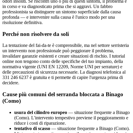
odori insoliti. Se riscontri uno o più di questi sintomi, il problema è
in corso e va diagnosticato prima che si aggravi. Un fabbro
professionista sa distinguere un sintomo superficiale dalla causa
profonda — e intervenire sulla causa è l'unico modo per una
risoluzione definitiva.
Perché non risolvere da soli
La tentazione del fai-da-te è comprensibile, ma nel settore serristeria
un intervento non professionale può peggiorare il problema,
invalidare garanzie esistenti e creare situazioni di rischio. I tutorial
online non tengono conto delle specifiche del tuo impianto, della
normativa vigente (UNI EN 12209, Norme UNI per serrature) e
delle precauzioni di sicurezza necessarie. La diagnosi telefonica al
331 246 6237 è gratuita e ti permette di capire l'urgenza prima di
decidere.
Cause più comuni del serranda bloccata a Binago
(Como)
usura del cilindro europeo
— situazione frequente a Binago
(Como). L'intervento tempestivo previene il peggioramento e
riduce i costi di riparazione.
tentativo di scasso
— situazione frequente a Binago (Como).