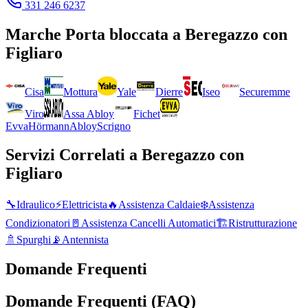
331 246 6237
Marche
Porta bloccata
a
Beregazzo con
Figliaro
Cisa
Mottura
Yale
Dierre
Iseo
Securemme
Viro
Assa Abloy
Fichet
Evva
Hörmann
Abloy
Scrigno
Servizi Correlati a
Beregazzo con
Figliaro
🔧
Idraulico
⚡
Elettricista
🔥
Assistenza Caldaie
❄️
Assistenza
Condizionatori
🚪
Assistenza Cancelli Automatici
🏗️
Ristrutturazione
🚿
Spurghi
📡
Antennista
Domande Frequenti
Domande Frequenti (FAQ)