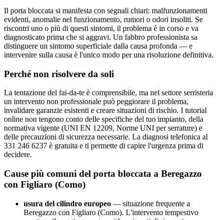
Il porta bloccata si manifesta con segnali chiari: malfunzionamenti
evidenti, anomalie nel funzionamento, rumori o odori insoliti. Se
riscontri uno o più di questi sintomi, il problema è in corso e va
diagnosticato prima che si aggravi. Un fabbro professionista sa
distinguere un sintomo superficiale dalla causa profonda — e
intervenire sulla causa è l'unico modo per una risoluzione definitiva.
Perché non risolvere da soli
La tentazione del fai-da-te è comprensibile, ma nel settore serristeria
un intervento non professionale può peggiorare il problema,
invalidare garanzie esistenti e creare situazioni di rischio. I tutorial
online non tengono conto delle specifiche del tuo impianto, della
normativa vigente (UNI EN 12209, Norme UNI per serrature) e
delle precauzioni di sicurezza necessarie. La diagnosi telefonica al
331 246 6237 è gratuita e ti permette di capire l'urgenza prima di
decidere.
Cause più comuni del porta bloccata a Beregazzo
con Figliaro (Como)
usura del cilindro europeo
— situazione frequente a
Beregazzo con Figliaro (Como). L'intervento tempestivo