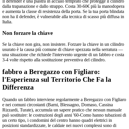
Il defender è una piastra in acciaio temprato che protegge il cilindro
dalla trapanazione e dallo strappo. Costa 30-60€ più la manodopera
e aumenta la classe di resistenza della porta. Se la tua porta blindata
non ha il defender, è vulnerabile alla tecnica di scasso più diffusa in
Italia.
Non forzare la chiave
Se la chiave non gira, non insistere. Forzare la chiave in un cilindro
usurato è la causa più comune di chiave spezzata nella serratura —
una situazione che richiede l'intervento urgente di un fabbro e costa
3-4 volte rispetto alla sostituzione preventiva del cilindro.
fabbro a Beregazzo con Figliaro:
l'Esperienza sul Territorio Che Fa la
Differenza
Quando un fabbro interviene regolarmente a Beregazzo con Figliaro
e nei comuni circostanti (Barni, Blessagno, Domaso, Cassina
Rizzardi, Turate), accumula un sapere pratico che nessun manuale
può sostituire: le costruzioni degli anni '60-Como hanno tubazioni di
un certo tipo, i condomini del centro hanno quadri elettrici in
posizioni standardizzate, le caldaie nei nuovi complessi sono di