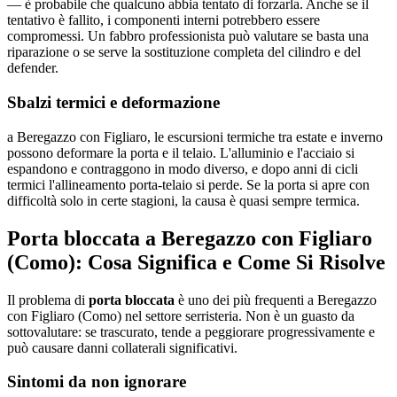
— è probabile che qualcuno abbia tentato di forzarla. Anche se il
tentativo è fallito, i componenti interni potrebbero essere
compromessi. Un fabbro professionista può valutare se basta una
riparazione o se serve la sostituzione completa del cilindro e del
defender.
Sbalzi termici e deformazione
a Beregazzo con Figliaro, le escursioni termiche tra estate e inverno
possono deformare la porta e il telaio. L'alluminio e l'acciaio si
espandono e contraggono in modo diverso, e dopo anni di cicli
termici l'allineamento porta-telaio si perde. Se la porta si apre con
difficoltà solo in certe stagioni, la causa è quasi sempre termica.
Porta bloccata a Beregazzo con Figliaro
(Como): Cosa Significa e Come Si Risolve
Il problema di
porta bloccata
è uno dei più frequenti a Beregazzo
con Figliaro (Como) nel settore serristeria. Non è un guasto da
sottovalutare: se trascurato, tende a peggiorare progressivamente e
può causare danni collaterali significativi.
Sintomi da non ignorare