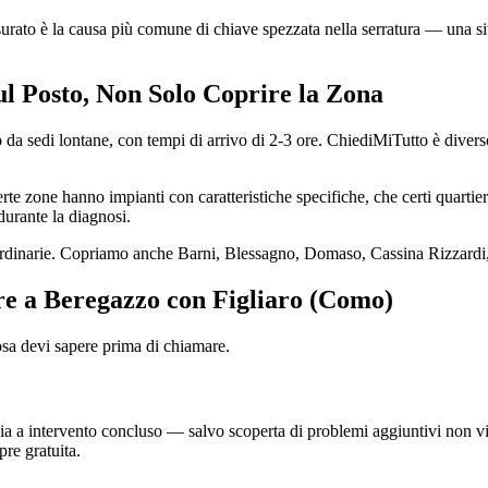
usurato è la causa più comune di chiave spezzata nella serratura — una si
ul Posto, Non Solo Coprire la Zona
da sedi lontane, con tempi di arrivo di 2-3 ore. ChiediMiTutto è diverso
e zone hanno impianti con caratteristiche specifiche, che certi quartier
durante la diagnosi.
 ordinarie. Copriamo anche Barni, Blessagno, Domaso, Cassina Rizzardi
pre a Beregazzo con Figliaro (Como)
osa devi sapere prima di chiamare.
 a intervento concluso — salvo scoperta di problemi aggiuntivi non visibi
re gratuita.