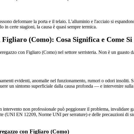
ossono deformare la porta e il telaio. L'alluminio e l'acciaio si espando
olo in certe stagioni, la causa è quasi sempre termica.
 Figliaro (Como): Cosa Significa e Come Si
eregazzo con Figliaro (Como) nel settore serristeria. Non è un guasto da
namenti evidenti, anomalie nel funzionamento, rumori o odori insoliti. Se
guere un sintomo superficiale dalla causa profonda — e intervenire sulla
n intervento non professionale può peggiorare il problema, invalidare gara
nte (UNI EN 12209, Norme UNI per serrature) e delle precauzioni di sic
eregazzo con Figliaro (Como)