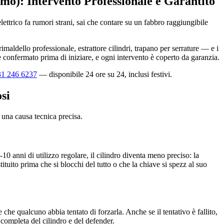
omo): Intervento Professionale e Garantito
ettrico fa rumori strani, sai che contare su un fabbro raggiungibile
aldello professionale, estrattore cilindri, trapano per serrature — e i
e confermato prima di iniziare, e ogni intervento è coperto da garanzia.
31 246 6237
— disponibile 24 ore su 24, inclusi festivi.
si
una causa tecnica precisa.
0 anni di utilizzo regolare, il cilindro diventa meno preciso: la
ostituito prima che si blocchi del tutto o che la chiave si spezz al suo
he qualcuno abbia tentato di forzarla. Anche se il tentativo è fallito,
completa del cilindro e del defender.