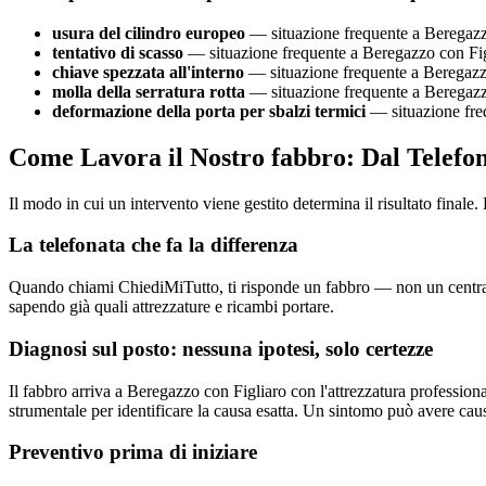
usura del cilindro europeo
— situazione frequente a Beregazzo
tentativo di scasso
— situazione frequente a Beregazzo con Figl
chiave spezzata all'interno
— situazione frequente a Beregazzo 
molla della serratura rotta
— situazione frequente a Beregazzo
deformazione della porta per sbalzi termici
— situazione freq
Come Lavora il Nostro fabbro: Dal Telefon
Il modo in cui un intervento viene gestito determina il risultato fin
La telefonata che fa la differenza
Quando chiami ChiediMiTutto, ti risponde un fabbro — non un centralino
sapendo già quali attrezzature e ricambi portare.
Diagnosi sul posto: nessuna ipotesi, solo certezze
Il fabbro arriva a Beregazzo con Figliaro con l'attrezzatura professional
strumentale per identificare la causa esatta. Un sintomo può avere cause
Preventivo prima di iniziare