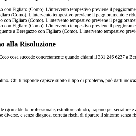
 con Figliaro (Como). L'intervento tempestivo previene il peggioramento
iaro (Como). L'intervento tempestivo previene il peggioramento e riduce
con Figliaro (Como). L'intervento tempestivo previene il peggioramento
 con Figliaro (Como). L'intervento tempestivo previene il peggioramento
uente a Beregazzo con Figliaro (Como). L'intervento tempestivo previen
o alla Risoluzione
ale. Ecco cosa succede concretamente quando chiami il 331 246 6237 a Be
. Chi ti risponde capisce subito il tipo di problema, può darti indicaz
e (grimaldello professionale, estrattore cilindri, trapano per serrature e 
 diverse, e senza diagnosi corretta rischi di riparare il sintomo senza ri