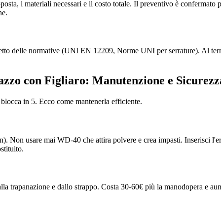
proposta, i materiali necessari e il costo totale. Il preventivo è conferma
ne.
spetto delle normative (UNI EN 12209, Norme UNI per serrature). Al term
azzo con Figliaro: Manutenzione e Sicurezz
 blocca in 5. Ecco come mantenerla efficiente.
flon). Non usare mai WD-40 che attira polvere e crea impasti. Inserisci l'
stituito.
dalla trapanazione e dallo strappo. Costa 30-60€ più la manodopera e aume