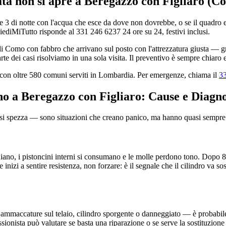
ata non si apre a Beregazzo con Figliaro (C
e 3 di notte con l'acqua che esce da dove non dovrebbe, o se il quadro el
ediMiTutto risponde al 331 246 6237 24 ore su 24, festivi inclusi.
 Como con fabbro che arrivano sul posto con l'attrezzatura giusta — grim
e dei casi risolviamo in una sola visita. Il preventivo è sempre chiaro 
, con oltre 580 comuni serviti in Lombardia. Per emergenze, chiama il
3
ano a Beregazzo con Figliaro: Cause e Diagno
e si spezza — sono situazioni che creano panico, ma hanno quasi sempre 
diano, i pistoncini interni si consumano e le molle perdono tono. Dopo 8-1
Se inizi a sentire resistenza, non forzare: è il segnale che il cilindro va s
ammaccature sul telaio, cilindro sporgente o danneggiato — è probabile c
onista può valutare se basta una riparazione o se serve la sostituzione 