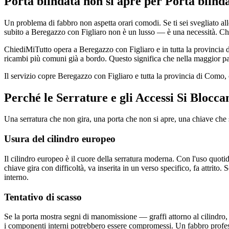
Porta blindata non si apre per Porta blind
Un problema di fabbro non aspetta orari comodi. Se ti sei svegliato all
subito a Beregazzo con Figliaro non è un lusso — è una necessità. Chi
ChiediMiTutto opera a Beregazzo con Figliaro e in tutta la provincia di
ricambi più comuni già a bordo. Questo significa che nella maggior part
Il servizio copre Beregazzo con Figliaro e tutta la provincia di Como
Perché le Serrature e gli Accessi Si Blocc
Una serratura che non gira, una porta che non si apre, una chiave ch
Usura del cilindro europeo
Il cilindro europeo è il cuore della serratura moderna. Con l'uso quoti
chiave gira con difficoltà, va inserita in un verso specifico, fa attrito. 
interno.
Tentativo di scasso
Se la porta mostra segni di manomissione — graffi attorno al cilindro, 
i componenti interni potrebbero essere compromessi. Un fabbro professi