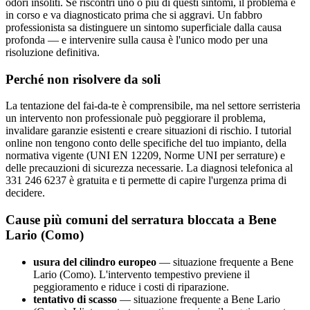
odori insoliti. Se riscontri uno o più di questi sintomi, il problema è
in corso e va diagnosticato prima che si aggravi. Un fabbro
professionista sa distinguere un sintomo superficiale dalla causa
profonda — e intervenire sulla causa è l'unico modo per una
risoluzione definitiva.
Perché non risolvere da soli
La tentazione del fai-da-te è comprensibile, ma nel settore serristeria
un intervento non professionale può peggiorare il problema,
invalidare garanzie esistenti e creare situazioni di rischio. I tutorial
online non tengono conto delle specifiche del tuo impianto, della
normativa vigente (UNI EN 12209, Norme UNI per serrature) e
delle precauzioni di sicurezza necessarie. La diagnosi telefonica al
331 246 6237 è gratuita e ti permette di capire l'urgenza prima di
decidere.
Cause più comuni del serratura bloccata a Bene
Lario (Como)
usura del cilindro europeo
— situazione frequente a Bene
Lario (Como). L'intervento tempestivo previene il
peggioramento e riduce i costi di riparazione.
tentativo di scasso
— situazione frequente a Bene Lario