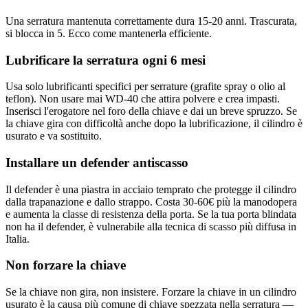
Una serratura mantenuta correttamente dura 15-20 anni. Trascurata,
si blocca in 5. Ecco come mantenerla efficiente.
Lubrificare la serratura ogni 6 mesi
Usa solo lubrificanti specifici per serrature (grafite spray o olio al
teflon). Non usare mai WD-40 che attira polvere e crea impasti.
Inserisci l'erogatore nel foro della chiave e dai un breve spruzzo. Se
la chiave gira con difficoltà anche dopo la lubrificazione, il cilindro è
usurato e va sostituito.
Installare un defender antiscasso
Il defender è una piastra in acciaio temprato che protegge il cilindro
dalla trapanazione e dallo strappo. Costa 30-60€ più la manodopera
e aumenta la classe di resistenza della porta. Se la tua porta blindata
non ha il defender, è vulnerabile alla tecnica di scasso più diffusa in
Italia.
Non forzare la chiave
Se la chiave non gira, non insistere. Forzare la chiave in un cilindro
usurato è la causa più comune di chiave spezzata nella serratura —