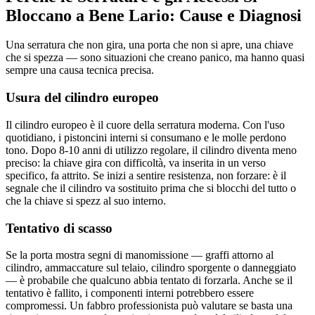
Bloccano a Bene Lario: Cause e Diagnosi
Una serratura che non gira, una porta che non si apre, una chiave
che si spezza — sono situazioni che creano panico, ma hanno quasi
sempre una causa tecnica precisa.
Usura del cilindro europeo
Il cilindro europeo è il cuore della serratura moderna. Con l'uso
quotidiano, i pistoncini interni si consumano e le molle perdono
tono. Dopo 8-10 anni di utilizzo regolare, il cilindro diventa meno
preciso: la chiave gira con difficoltà, va inserita in un verso
specifico, fa attrito. Se inizi a sentire resistenza, non forzare: è il
segnale che il cilindro va sostituito prima che si blocchi del tutto o
che la chiave si spezz al suo interno.
Tentativo di scasso
Se la porta mostra segni di manomissione — graffi attorno al
cilindro, ammaccature sul telaio, cilindro sporgente o danneggiato
— è probabile che qualcuno abbia tentato di forzarla. Anche se il
tentativo è fallito, i componenti interni potrebbero essere
compromessi. Un fabbro professionista può valutare se basta una