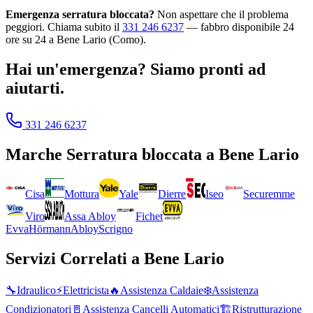
Emergenza serratura bloccata?
Non aspettare che il problema
peggiori. Chiama subito il
331 246 6237
— fabbro disponibile 24
ore su 24 a Bene Lario (Como).
Hai un'emergenza? Siamo pronti ad
aiutarti.
331 246 6237
Marche
Serratura bloccata
a
Bene Lario
Cisa
Mottura
Yale
Dierre
Iseo
Securemme
Viro
Assa Abloy
Fichet
Evva
Hörmann
Abloy
Scrigno
Servizi Correlati a
Bene Lario
🔧
Idraulico
⚡
Elettricista
🔥
Assistenza Caldaie
❄️
Assistenza
Condizionatori
🚪
Assistenza Cancelli Automatici
🏗️
Ristrutturazione