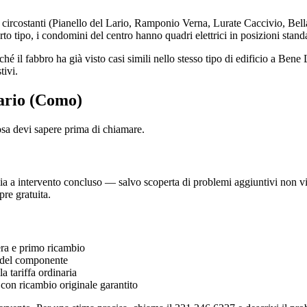
circostanti (Pianello del Lario, Ramponio Verna, Lurate Caccivio, Bel
to tipo, i condomini del centro hanno quadri elettrici in posizioni stand
 il fabbro ha già visto casi simili nello stesso tipo di edificio a Bene 
tivi.
Lario (Como)
osa devi sapere prima di chiamare.
 a intervento concluso — salvo scoperta di problemi aggiuntivi non visibi
re gratuita.
a e primo ricambio
del componente
 tariffa ordinaria
 con ricambio originale garantito