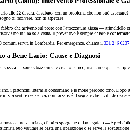
Lario (Como): Intervento Professionale e Ga
Lario alle 22 di sera, di sabato, con un problema che non può aspettare?
ogno di risolvere, non di aspettare.
bbro che arrivano sul posto con l'attrezzatura giusta — grimaldello prof
isolviamo in una sola visita. Il preventivo è sempre chiaro e confermato
580 comuni serviti in Lombardia. Per emergenze, chiama il
331 246 6237
ano a Bene Lario: Cause e Diagnosi
e si spezza — sono situazioni che creano panico, ma hanno quasi sempre 
diano, i pistoncini interni si consumano e le molle perdono tono. Dopo 8-1
Se inizi a sentire resistenza, non forzare: è il segnale che il cilindro va s
ammaccature sul telaio, cilindro sporgente o danneggiato — è probabile c
onista può valutare se basta una riparazione o se serve la sostituzione 