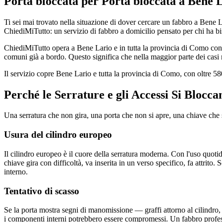
Porta bloccata per Porta bloccata a Bene 
Ti sei mai trovato nella situazione di dover cercare un fabbro a Bene 
ChiediMiTutto: un servizio di fabbro a domicilio pensato per chi ha bis
ChiediMiTutto opera a Bene Lario e in tutta la provincia di Como con fa
comuni già a bordo. Questo significa che nella maggior parte dei casi r
Il servizio copre Bene Lario e tutta la provincia di Como, con oltre 
Perché le Serrature e gli Accessi Si Blocc
Una serratura che non gira, una porta che non si apre, una chiave ch
Usura del cilindro europeo
Il cilindro europeo è il cuore della serratura moderna. Con l'uso quoti
chiave gira con difficoltà, va inserita in un verso specifico, fa attrito. 
interno.
Tentativo di scasso
Se la porta mostra segni di manomissione — graffi attorno al cilindro, 
i componenti interni potrebbero essere compromessi. Un fabbro professi