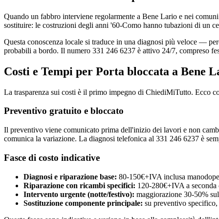
Quando un fabbro interviene regolarmente a Bene Lario e nei comuni 
sostituire: le costruzioni degli anni '60-Como hanno tubazioni di un cer
Questa conoscenza locale si traduce in una diagnosi più veloce — perché
probabili a bordo. Il numero 331 246 6237 è attivo 24/7, compreso fes
Costi e Tempi per Porta bloccata a Bene 
La trasparenza sui costi è il primo impegno di ChiediMiTutto. Ecco c
Preventivo gratuito e bloccato
Il preventivo viene comunicato prima dell'inizio dei lavori e non cambia
comunica la variazione. La diagnosi telefonica al 331 246 6237 è semp
Fasce di costo indicative
Diagnosi e riparazione base:
80-150€+IVA inclusa manodoper
Riparazione con ricambi specifici:
120-280€+IVA a seconda 
Intervento urgente (notte/festivo):
maggiorazione 30-50% sulla
Sostituzione componente principale:
su preventivo specifico,