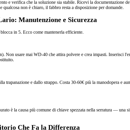
nto e verifica che la soluzione sia stabile. Ricevi la documentazione dell
qualcosa non è chiaro, il fabbro resta a disposizione per domande.
 Lario: Manutenzione e Sicurezza
 blocca in 5. Ecco come mantenerla efficiente.
flon). Non usare mai WD-40 che attira polvere e crea impasti. Inserisci l'
stituito.
dalla trapanazione e dallo strappo. Costa 30-60€ più la manodopera e aume
usurato è la causa più comune di chiave spezzata nella serratura — una si
itorio Che Fa la Differenza