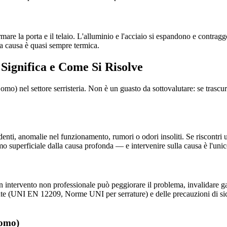
mare la porta e il telaio. L'alluminio e l'acciaio si espandono e contrag
, la causa è quasi sempre termica.
Significa e Come Si Risolve
mo) nel settore serristeria. Non è un guasto da sottovalutare: se trasc
denti, anomalie nel funzionamento, rumori o odori insoliti. Se riscontri u
mo superficiale dalla causa profonda — e intervenire sulla causa è l'uni
n intervento non professionale può peggiorare il problema, invalidare gara
nte (UNI EN 12209, Norme UNI per serrature) e delle precauzioni di sic
Como)