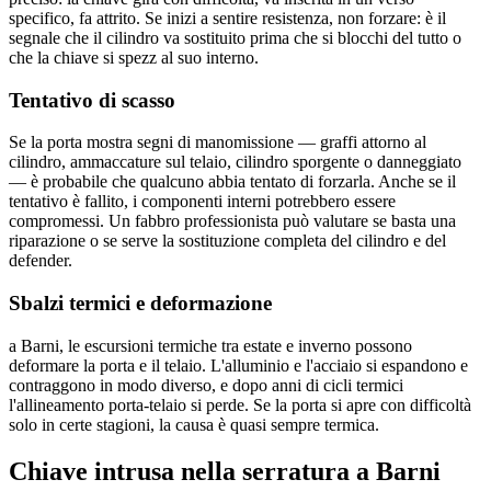
specifico, fa attrito. Se inizi a sentire resistenza, non forzare: è il
segnale che il cilindro va sostituito prima che si blocchi del tutto o
che la chiave si spezz al suo interno.
Tentativo di scasso
Se la porta mostra segni di manomissione — graffi attorno al
cilindro, ammaccature sul telaio, cilindro sporgente o danneggiato
— è probabile che qualcuno abbia tentato di forzarla. Anche se il
tentativo è fallito, i componenti interni potrebbero essere
compromessi. Un fabbro professionista può valutare se basta una
riparazione o se serve la sostituzione completa del cilindro e del
defender.
Sbalzi termici e deformazione
a Barni, le escursioni termiche tra estate e inverno possono
deformare la porta e il telaio. L'alluminio e l'acciaio si espandono e
contraggono in modo diverso, e dopo anni di cicli termici
l'allineamento porta-telaio si perde. Se la porta si apre con difficoltà
solo in certe stagioni, la causa è quasi sempre termica.
Chiave intrusa nella serratura a Barni