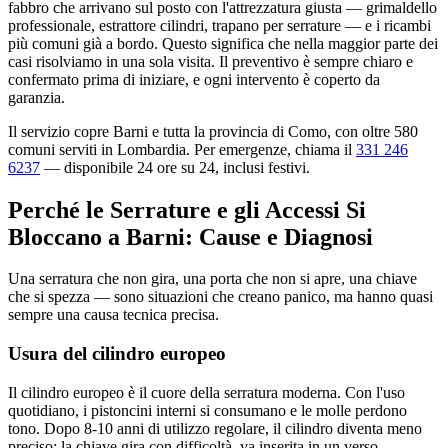
fabbro che arrivano sul posto con l'attrezzatura giusta — grimaldello
professionale, estrattore cilindri, trapano per serrature — e i ricambi
più comuni già a bordo. Questo significa che nella maggior parte dei
casi risolviamo in una sola visita. Il preventivo è sempre chiaro e
confermato prima di iniziare, e ogni intervento è coperto da
garanzia.
Il servizio copre Barni e tutta la provincia di Como, con oltre 580
comuni serviti in Lombardia. Per emergenze, chiama il
331 246
6237
— disponibile 24 ore su 24, inclusi festivi.
Perché le Serrature e gli Accessi Si
Bloccano a Barni: Cause e Diagnosi
Una serratura che non gira, una porta che non si apre, una chiave
che si spezza — sono situazioni che creano panico, ma hanno quasi
sempre una causa tecnica precisa.
Usura del cilindro europeo
Il cilindro europeo è il cuore della serratura moderna. Con l'uso
quotidiano, i pistoncini interni si consumano e le molle perdono
tono. Dopo 8-10 anni di utilizzo regolare, il cilindro diventa meno
preciso: la chiave gira con difficoltà, va inserita in un verso