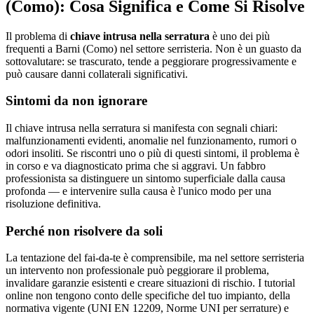
(Como): Cosa Significa e Come Si Risolve
Il problema di
chiave intrusa nella serratura
è uno dei più
frequenti a Barni (Como) nel settore serristeria. Non è un guasto da
sottovalutare: se trascurato, tende a peggiorare progressivamente e
può causare danni collaterali significativi.
Sintomi da non ignorare
Il chiave intrusa nella serratura si manifesta con segnali chiari:
malfunzionamenti evidenti, anomalie nel funzionamento, rumori o
odori insoliti. Se riscontri uno o più di questi sintomi, il problema è
in corso e va diagnosticato prima che si aggravi. Un fabbro
professionista sa distinguere un sintomo superficiale dalla causa
profonda — e intervenire sulla causa è l'unico modo per una
risoluzione definitiva.
Perché non risolvere da soli
La tentazione del fai-da-te è comprensibile, ma nel settore serristeria
un intervento non professionale può peggiorare il problema,
invalidare garanzie esistenti e creare situazioni di rischio. I tutorial
online non tengono conto delle specifiche del tuo impianto, della
normativa vigente (UNI EN 12209, Norme UNI per serrature) e