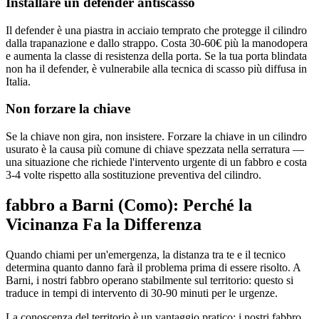
Installare un defender antiscasso
Il defender è una piastra in acciaio temprato che protegge il cilindro
dalla trapanazione e dallo strappo. Costa 30-60€ più la manodopera
e aumenta la classe di resistenza della porta. Se la tua porta blindata
non ha il defender, è vulnerabile alla tecnica di scasso più diffusa in
Italia.
Non forzare la chiave
Se la chiave non gira, non insistere. Forzare la chiave in un cilindro
usurato è la causa più comune di chiave spezzata nella serratura —
una situazione che richiede l'intervento urgente di un fabbro e costa
3-4 volte rispetto alla sostituzione preventiva del cilindro.
fabbro a Barni (Como): Perché la
Vicinanza Fa la Differenza
Quando chiami per un'emergenza, la distanza tra te e il tecnico
determina quanto danno farà il problema prima di essere risolto. A
Barni, i nostri fabbro operano stabilmente sul territorio: questo si
traduce in tempi di intervento di 30-90 minuti per le urgenze.
La conoscenza del territorio è un vantaggio pratico: i nostri fabbro