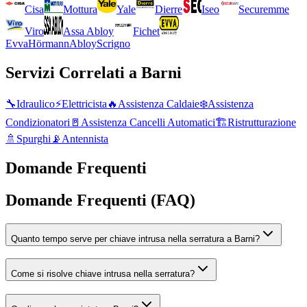
Cisa
Mottura
Yale
Dierre
Iseo
Securemme
Viro
Assa Abloy
Fichet
Evva
Hörmann
Abloy
Scrigno
Servizi Correlati a
Barni
🔧
Idraulico
⚡
Elettricista
🔥
Assistenza Caldaie
❄️
Assistenza
Condizionatori
🚪
Assistenza Cancelli Automatici
🏗️
Ristrutturazione
🚿
Spurghi
📡
Antennista
Domande Frequenti
Domande Frequenti (FAQ)
Quanto tempo serve per chiave intrusa nella serratura a Barni?
Come si risolve chiave intrusa nella serratura?