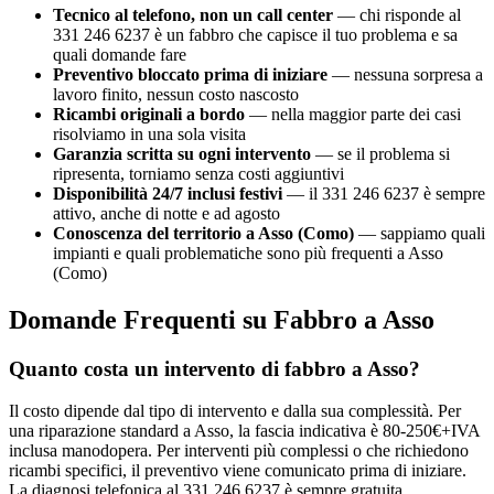
Tecnico al telefono, non un call center
— chi risponde al
331 246 6237 è un fabbro che capisce il tuo problema e sa
quali domande fare
Preventivo bloccato prima di iniziare
— nessuna sorpresa a
lavoro finito, nessun costo nascosto
Ricambi originali a bordo
— nella maggior parte dei casi
risolviamo in una sola visita
Garanzia scritta su ogni intervento
— se il problema si
ripresenta, torniamo senza costi aggiuntivi
Disponibilità 24/7 inclusi festivi
— il 331 246 6237 è sempre
attivo, anche di notte e ad agosto
Conoscenza del territorio a Asso (Como)
— sappiamo quali
impianti e quali problematiche sono più frequenti a Asso
(Como)
Domande Frequenti su Fabbro a Asso
Quanto costa un intervento di fabbro a Asso?
Il costo dipende dal tipo di intervento e dalla sua complessità. Per
una riparazione standard a Asso, la fascia indicativa è 80-250€+IVA
inclusa manodopera. Per interventi più complessi o che richiedono
ricambi specifici, il preventivo viene comunicato prima di iniziare.
La diagnosi telefonica al 331 246 6237 è sempre gratuita.