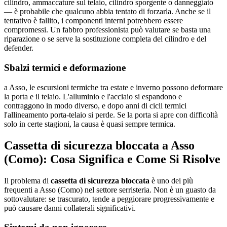
cilindro, ammaccature sul telaio, cilindro sporgente o danneggiato
— è probabile che qualcuno abbia tentato di forzarla. Anche se il
tentativo è fallito, i componenti interni potrebbero essere
compromessi. Un fabbro professionista può valutare se basta una
riparazione o se serve la sostituzione completa del cilindro e del
defender.
Sbalzi termici e deformazione
a Asso, le escursioni termiche tra estate e inverno possono deformare
la porta e il telaio. L'alluminio e l'acciaio si espandono e
contraggono in modo diverso, e dopo anni di cicli termici
l'allineamento porta-telaio si perde. Se la porta si apre con difficoltà
solo in certe stagioni, la causa è quasi sempre termica.
Cassetta di sicurezza bloccata a Asso
(Como): Cosa Significa e Come Si Risolve
Il problema di
cassetta di sicurezza bloccata
è uno dei più
frequenti a Asso (Como) nel settore serristeria. Non è un guasto da
sottovalutare: se trascurato, tende a peggiorare progressivamente e
può causare danni collaterali significativi.