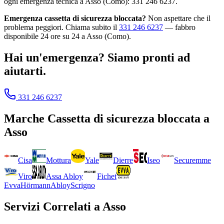
ogni emergenza tecnica a Asso (Como): 331 246 6237.
Emergenza cassetta di sicurezza bloccata?
Non aspettare che il
problema peggiori. Chiama subito il
331 246 6237
— fabbro
disponibile 24 ore su 24 a Asso (Como).
Hai un'emergenza? Siamo pronti ad
aiutarti.
331 246 6237
Marche
Cassetta di sicurezza bloccata
a
Asso
Cisa
Mottura
Yale
Dierre
Iseo
Securemme
Viro
Assa Abloy
Fichet
Evva
Hörmann
Abloy
Scrigno
Servizi Correlati a
Asso