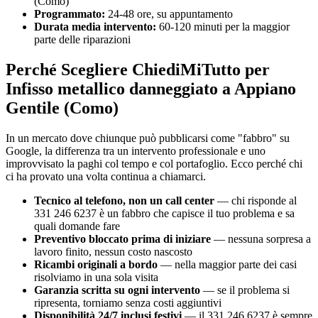
(Como)
Programmato:
24-48 ore, su appuntamento
Durata media intervento:
60-120 minuti per la maggior
parte delle riparazioni
Perché Scegliere ChiediMiTutto per
Infisso metallico danneggiato a Appiano
Gentile (Como)
In un mercato dove chiunque può pubblicarsi come "fabbro" su
Google, la differenza tra un intervento professionale e uno
improvvisato la paghi col tempo e col portafoglio. Ecco perché chi
ci ha provato una volta continua a chiamarci.
Tecnico al telefono, non un call center
— chi risponde al
331 246 6237 è un fabbro che capisce il tuo problema e sa
quali domande fare
Preventivo bloccato prima di iniziare
— nessuna sorpresa a
lavoro finito, nessun costo nascosto
Ricambi originali a bordo
— nella maggior parte dei casi
risolviamo in una sola visita
Garanzia scritta su ogni intervento
— se il problema si
ripresenta, torniamo senza costi aggiuntivi
Disponibilità 24/7 inclusi festivi
— il 331 246 6237 è sempre