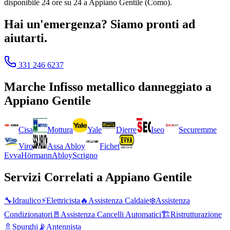
disponibile 24 ore su 24 a Appiano Gentile (Como).
Hai un'emergenza? Siamo pronti ad
aiutarti.
331 246 6237
Marche
Infisso metallico danneggiato
a
Appiano Gentile
Cisa
Mottura
Yale
Dierre
Iseo
Securemme
Viro
Assa Abloy
Fichet
Evva
Hörmann
Abloy
Scrigno
Servizi Correlati a
Appiano Gentile
🔧
Idraulico
⚡
Elettricista
🔥
Assistenza Caldaie
❄️
Assistenza
Condizionatori
🚪
Assistenza Cancelli Automatici
🏗️
Ristrutturazione
🚿
Spurghi
📡
Antennista