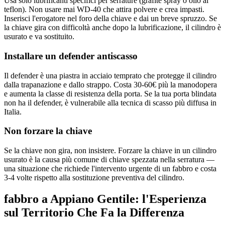
Usa solo lubrificanti specifici per serrature (grafite spray o olio al
teflon). Non usare mai WD-40 che attira polvere e crea impasti.
Inserisci l'erogatore nel foro della chiave e dai un breve spruzzo. Se
la chiave gira con difficoltà anche dopo la lubrificazione, il cilindro è
usurato e va sostituito.
Installare un defender antiscasso
Il defender è una piastra in acciaio temprato che protegge il cilindro
dalla trapanazione e dallo strappo. Costa 30-60€ più la manodopera
e aumenta la classe di resistenza della porta. Se la tua porta blindata
non ha il defender, è vulnerabile alla tecnica di scasso più diffusa in
Italia.
Non forzare la chiave
Se la chiave non gira, non insistere. Forzare la chiave in un cilindro
usurato è la causa più comune di chiave spezzata nella serratura —
una situazione che richiede l'intervento urgente di un fabbro e costa
3-4 volte rispetto alla sostituzione preventiva del cilindro.
fabbro a Appiano Gentile: l'Esperienza
sul Territorio Che Fa la Differenza