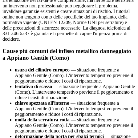
La tentazione del fai-da-te è comprensibile, ma nel settore serristeria
un intervento non professionale può peggiorare il problema,
invalidare garanzie esistenti e creare situazioni di rischio. I tutorial
online non tengono conto delle specifiche del tuo impianto, della
normativa vigente (UNI EN 12209, Norme UNI per serrature) e
delle precauzioni di sicurezza necessarie. La diagnosi telefonica al
331 246 6237 è gratuita e ti permette di capire l'urgenza prima di
decidere.
Cause più comuni del infisso metallico danneggiato
a Appiano Gentile (Como)
usura del cilindro europeo
— situazione frequente a
Appiano Gentile (Como). L'intervento tempestivo previene il
peggioramento e riduce i costi di riparazione.
tentativo di scasso
— situazione frequente a Appiano Gentile
(Como). L'intervento tempestivo previene il peggioramento e
riduce i costi di riparazione.
chiave spezzata all'interno
— situazione frequente a
Appiano Gentile (Como). L'intervento tempestivo previene il
peggioramento e riduce i costi di riparazione.
molla della serratura rotta
— situazione frequente a
Appiano Gentile (Como). L'intervento tempestivo previene il
peggioramento e riduce i costi di riparazione.
deformazione della porta per sbalzi termici
— situazione