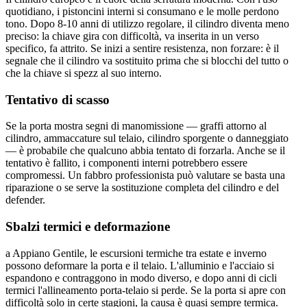
quotidiano, i pistoncini interni si consumano e le molle perdono
tono. Dopo 8-10 anni di utilizzo regolare, il cilindro diventa meno
preciso: la chiave gira con difficoltà, va inserita in un verso
specifico, fa attrito. Se inizi a sentire resistenza, non forzare: è il
segnale che il cilindro va sostituito prima che si blocchi del tutto o
che la chiave si spezz al suo interno.
Tentativo di scasso
Se la porta mostra segni di manomissione — graffi attorno al
cilindro, ammaccature sul telaio, cilindro sporgente o danneggiato
— è probabile che qualcuno abbia tentato di forzarla. Anche se il
tentativo è fallito, i componenti interni potrebbero essere
compromessi. Un fabbro professionista può valutare se basta una
riparazione o se serve la sostituzione completa del cilindro e del
defender.
Sbalzi termici e deformazione
a Appiano Gentile, le escursioni termiche tra estate e inverno
possono deformare la porta e il telaio. L'alluminio e l'acciaio si
espandono e contraggono in modo diverso, e dopo anni di cicli
termici l'allineamento porta-telaio si perde. Se la porta si apre con
difficoltà solo in certe stagioni, la causa è quasi sempre termica.