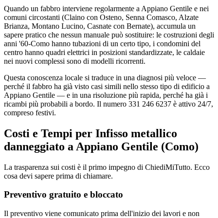
Quando un fabbro interviene regolarmente a Appiano Gentile e nei
comuni circostanti (Claino con Osteno, Senna Comasco, Alzate
Brianza, Montano Lucino, Casnate con Bernate), accumula un
sapere pratico che nessun manuale può sostituire: le costruzioni degli
anni '60-Como hanno tubazioni di un certo tipo, i condomini del
centro hanno quadri elettrici in posizioni standardizzate, le caldaie
nei nuovi complessi sono di modelli ricorrenti.
Questa conoscenza locale si traduce in una diagnosi più veloce —
perché il fabbro ha già visto casi simili nello stesso tipo di edificio a
Appiano Gentile — e in una risoluzione più rapida, perché ha già i
ricambi più probabili a bordo. Il numero 331 246 6237 è attivo 24/7,
compreso festivi.
Costi e Tempi per Infisso metallico
danneggiato a Appiano Gentile (Como)
La trasparenza sui costi è il primo impegno di ChiediMiTutto. Ecco
cosa devi sapere prima di chiamare.
Preventivo gratuito e bloccato
Il preventivo viene comunicato prima dell'inizio dei lavori e non