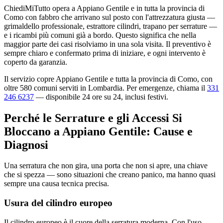
ChiediMiTutto opera a Appiano Gentile e in tutta la provincia di
Como con fabbro che arrivano sul posto con l'attrezzatura giusta —
grimaldello professionale, estrattore cilindri, trapano per serrature —
e i ricambi più comuni già a bordo. Questo significa che nella
maggior parte dei casi risolviamo in una sola visita. Il preventivo è
sempre chiaro e confermato prima di iniziare, e ogni intervento è
coperto da garanzia.
Il servizio copre Appiano Gentile e tutta la provincia di Como, con
oltre 580 comuni serviti in Lombardia. Per emergenze, chiama il
331
246 6237
— disponibile 24 ore su 24, inclusi festivi.
Perché le Serrature e gli Accessi Si
Bloccano a Appiano Gentile: Cause e
Diagnosi
Una serratura che non gira, una porta che non si apre, una chiave
che si spezza — sono situazioni che creano panico, ma hanno quasi
sempre una causa tecnica precisa.
Usura del cilindro europeo
Il cilindro europeo è il cuore della serratura moderna. Con l'uso