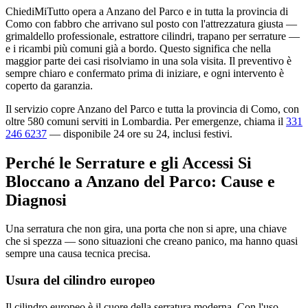
ChiediMiTutto opera a Anzano del Parco e in tutta la provincia di
Como con fabbro che arrivano sul posto con l'attrezzatura giusta —
grimaldello professionale, estrattore cilindri, trapano per serrature —
e i ricambi più comuni già a bordo. Questo significa che nella
maggior parte dei casi risolviamo in una sola visita. Il preventivo è
sempre chiaro e confermato prima di iniziare, e ogni intervento è
coperto da garanzia.
Il servizio copre Anzano del Parco e tutta la provincia di Como, con
oltre 580 comuni serviti in Lombardia. Per emergenze, chiama il
331
246 6237
— disponibile 24 ore su 24, inclusi festivi.
Perché le Serrature e gli Accessi Si
Bloccano a Anzano del Parco: Cause e
Diagnosi
Una serratura che non gira, una porta che non si apre, una chiave
che si spezza — sono situazioni che creano panico, ma hanno quasi
sempre una causa tecnica precisa.
Usura del cilindro europeo
Il cilindro europeo è il cuore della serratura moderna. Con l'uso