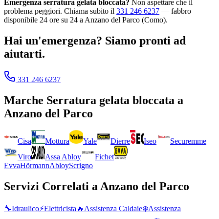
Emergenza serratura gelata bloccata?
Non aspettare che il
problema peggiori. Chiama subito il
331 246 6237
— fabbro
disponibile 24 ore su 24 a Anzano del Parco (Como).
Hai un'emergenza? Siamo pronti ad
aiutarti.
331 246 6237
Marche
Serratura gelata bloccata
a
Anzano del Parco
Cisa
Mottura
Yale
Dierre
Iseo
Securemme
Viro
Assa Abloy
Fichet
Evva
Hörmann
Abloy
Scrigno
Servizi Correlati a
Anzano del Parco
🔧
Idraulico
⚡
Elettricista
🔥
Assistenza Caldaie
❄️
Assistenza