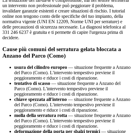
La tentazione del fai-da-te è comprensibile, ma nel settore serristeria
un intervento non professionale può peggiorare il problema,
invalidare garanzie esistenti e creare situazioni di rischio. I tutorial
online non tengono conto delle specifiche del tuo impianto, della
normativa vigente (UNI EN 12209, Norme UNI per serrature) e
delle precauzioni di sicurezza necessarie. La diagnosi telefonica al
331 246 6237 è gratuita e ti permette di capire l'urgenza prima di
decidere.
Cause più comuni del serratura gelata bloccata a
Anzano del Parco (Como)
usura del cilindro europeo
— situazione frequente a Anzano
del Parco (Como). L'intervento tempestivo previene il
peggioramento e riduce i costi di riparazione.
tentativo di scasso
— situazione frequente a Anzano del
Parco (Como). L'intervento tempestivo previene il
peggioramento e riduce i costi di riparazione.
chiave spezzata all'interno
— situazione frequente a Anzano
del Parco (Como). L'intervento tempestivo previene il
peggioramento e riduce i costi di riparazione.
molla della serratura rotta
— situazione frequente a Anzano
del Parco (Como). L'intervento tempestivo previene il
peggioramento e riduce i costi di riparazione.
deformazione della porta per sbalzi termici
— situazione