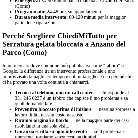
Emergenza:
30-90 minuti dalla chiamata a Anzano del Parco
(Como)
Programmato:
24-48 ore, su appuntamento
Durata media intervento:
60-120 minuti per la maggior
parte delle riparazioni
Perché Scegliere ChiediMiTutto per
Serratura gelata bloccata a Anzano del
Parco (Como)
In un mercato dove chiunque può pubblicarsi come "fabbro" su
Google, la differenza tra un intervento professionale e uno
improvvisato la paghi col tempo e col portafoglio. Ecco perché chi
ci ha provato una volta continua a chiamarci.
Tecnico al telefono, non un call center
— chi risponde al
331 246 6237 è un fabbro che capisce il tuo problema e sa
quali domande fare
Preventivo bloccato prima di iniziare
— nessuna sorpresa a
lavoro finito, nessun costo nascosto
Ricambi originali a bordo
— nella maggior parte dei casi
risolviamo in una sola visita
Garanzia scritta su ogni intervento
— se il problema si
ripresenta, torniamo senza costi aggiuntivi