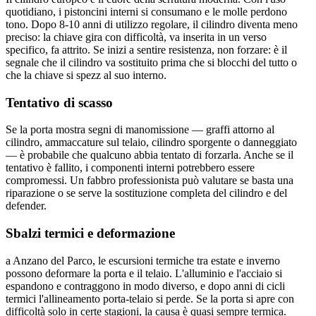
quotidiano, i pistoncini interni si consumano e le molle perdono
tono. Dopo 8-10 anni di utilizzo regolare, il cilindro diventa meno
preciso: la chiave gira con difficoltà, va inserita in un verso
specifico, fa attrito. Se inizi a sentire resistenza, non forzare: è il
segnale che il cilindro va sostituito prima che si blocchi del tutto o
che la chiave si spezz al suo interno.
Tentativo di scasso
Se la porta mostra segni di manomissione — graffi attorno al
cilindro, ammaccature sul telaio, cilindro sporgente o danneggiato
— è probabile che qualcuno abbia tentato di forzarla. Anche se il
tentativo è fallito, i componenti interni potrebbero essere
compromessi. Un fabbro professionista può valutare se basta una
riparazione o se serve la sostituzione completa del cilindro e del
defender.
Sbalzi termici e deformazione
a Anzano del Parco, le escursioni termiche tra estate e inverno
possono deformare la porta e il telaio. L'alluminio e l'acciaio si
espandono e contraggono in modo diverso, e dopo anni di cicli
termici l'allineamento porta-telaio si perde. Se la porta si apre con
difficoltà solo in certe stagioni, la causa è quasi sempre termica.