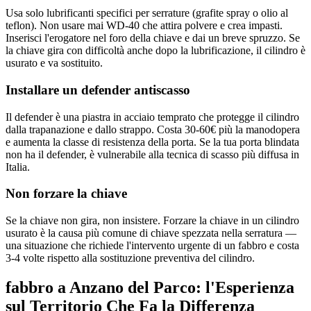
Usa solo lubrificanti specifici per serrature (grafite spray o olio al
teflon). Non usare mai WD-40 che attira polvere e crea impasti.
Inserisci l'erogatore nel foro della chiave e dai un breve spruzzo. Se
la chiave gira con difficoltà anche dopo la lubrificazione, il cilindro è
usurato e va sostituito.
Installare un defender antiscasso
Il defender è una piastra in acciaio temprato che protegge il cilindro
dalla trapanazione e dallo strappo. Costa 30-60€ più la manodopera
e aumenta la classe di resistenza della porta. Se la tua porta blindata
non ha il defender, è vulnerabile alla tecnica di scasso più diffusa in
Italia.
Non forzare la chiave
Se la chiave non gira, non insistere. Forzare la chiave in un cilindro
usurato è la causa più comune di chiave spezzata nella serratura —
una situazione che richiede l'intervento urgente di un fabbro e costa
3-4 volte rispetto alla sostituzione preventiva del cilindro.
fabbro a Anzano del Parco: l'Esperienza
sul Territorio Che Fa la Differenza