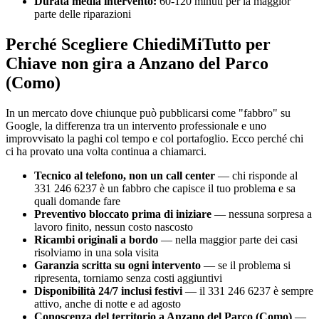
Durata media intervento:
60-120 minuti per la maggior
parte delle riparazioni
Perché Scegliere ChiediMiTutto per
Chiave non gira a Anzano del Parco
(Como)
In un mercato dove chiunque può pubblicarsi come "fabbro" su
Google, la differenza tra un intervento professionale e uno
improvvisato la paghi col tempo e col portafoglio. Ecco perché chi
ci ha provato una volta continua a chiamarci.
Tecnico al telefono, non un call center
— chi risponde al
331 246 6237 è un fabbro che capisce il tuo problema e sa
quali domande fare
Preventivo bloccato prima di iniziare
— nessuna sorpresa a
lavoro finito, nessun costo nascosto
Ricambi originali a bordo
— nella maggior parte dei casi
risolviamo in una sola visita
Garanzia scritta su ogni intervento
— se il problema si
ripresenta, torniamo senza costi aggiuntivi
Disponibilità 24/7 inclusi festivi
— il 331 246 6237 è sempre
attivo, anche di notte e ad agosto
Conoscenza del territorio a Anzano del Parco (Como)
—