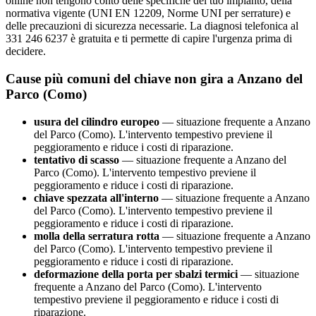
online non tengono conto delle specifiche del tuo impianto, della
normativa vigente (UNI EN 12209, Norme UNI per serrature) e
delle precauzioni di sicurezza necessarie. La diagnosi telefonica al
331 246 6237 è gratuita e ti permette di capire l'urgenza prima di
decidere.
Cause più comuni del chiave non gira a Anzano del
Parco (Como)
usura del cilindro europeo
— situazione frequente a Anzano
del Parco (Como). L'intervento tempestivo previene il
peggioramento e riduce i costi di riparazione.
tentativo di scasso
— situazione frequente a Anzano del
Parco (Como). L'intervento tempestivo previene il
peggioramento e riduce i costi di riparazione.
chiave spezzata all'interno
— situazione frequente a Anzano
del Parco (Como). L'intervento tempestivo previene il
peggioramento e riduce i costi di riparazione.
molla della serratura rotta
— situazione frequente a Anzano
del Parco (Como). L'intervento tempestivo previene il
peggioramento e riduce i costi di riparazione.
deformazione della porta per sbalzi termici
— situazione
frequente a Anzano del Parco (Como). L'intervento
tempestivo previene il peggioramento e riduce i costi di
riparazione.