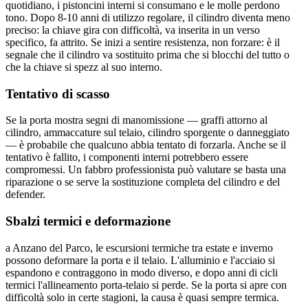
quotidiano, i pistoncini interni si consumano e le molle perdono
tono. Dopo 8-10 anni di utilizzo regolare, il cilindro diventa meno
preciso: la chiave gira con difficoltà, va inserita in un verso
specifico, fa attrito. Se inizi a sentire resistenza, non forzare: è il
segnale che il cilindro va sostituito prima che si blocchi del tutto o
che la chiave si spezz al suo interno.
Tentativo di scasso
Se la porta mostra segni di manomissione — graffi attorno al
cilindro, ammaccature sul telaio, cilindro sporgente o danneggiato
— è probabile che qualcuno abbia tentato di forzarla. Anche se il
tentativo è fallito, i componenti interni potrebbero essere
compromessi. Un fabbro professionista può valutare se basta una
riparazione o se serve la sostituzione completa del cilindro e del
defender.
Sbalzi termici e deformazione
a Anzano del Parco, le escursioni termiche tra estate e inverno
possono deformare la porta e il telaio. L'alluminio e l'acciaio si
espandono e contraggono in modo diverso, e dopo anni di cicli
termici l'allineamento porta-telaio si perde. Se la porta si apre con
difficoltà solo in certe stagioni, la causa è quasi sempre termica.