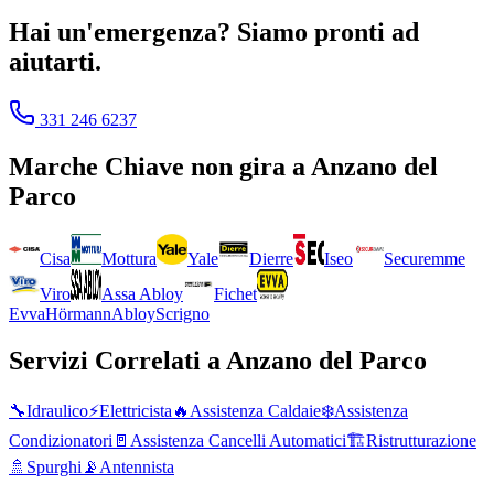
Hai un'emergenza? Siamo pronti ad
aiutarti.
331 246 6237
Marche
Chiave non gira
a
Anzano del
Parco
Cisa
Mottura
Yale
Dierre
Iseo
Securemme
Viro
Assa Abloy
Fichet
Evva
Hörmann
Abloy
Scrigno
Servizi Correlati a
Anzano del Parco
🔧
Idraulico
⚡
Elettricista
🔥
Assistenza Caldaie
❄️
Assistenza
Condizionatori
🚪
Assistenza Cancelli Automatici
🏗️
Ristrutturazione
🚿
Spurghi
📡
Antennista