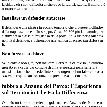
Inserisci l'erogatore nel foro della chiave e dai un breve spruzzo. Se
la chiave gira con difficoltà anche dopo la lubrificazione, il cilindro è
usurato e va sostituito.
Installare un defender antiscasso
Il defender è una piastra in acciaio temprato che protegge il cilindro
dalla trapanazione e dallo strappo. Costa 30-60€ più la manodopera
e aumenta la classe di resistenza della porta. Se la tua porta blindata
non ha il defender, è vulnerabile alla tecnica di scasso più diffusa in
Italia.
Non forzare la chiave
Se la chiave non gira, non insistere. Forzare la chiave in un cilindro
usurato è la causa più comune di chiave spezzata nella serratura —
una situazione che richiede l'intervento urgente di un fabbro e costa
3-4 volte rispetto alla sostituzione preventiva del cilindro.
fabbro a Anzano del Parco: l'Esperienza
sul Territorio Che Fa la Differenza
Quando un fabbro interviene regolarmente a Anzano del Parco e nei
comuni circostanti (San Siro, Cremia, Grandola ed Uniti, Trezzone,