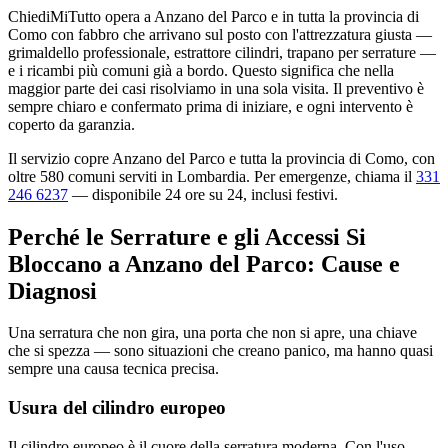
ChiediMiTutto opera a Anzano del Parco e in tutta la provincia di
Como con fabbro che arrivano sul posto con l'attrezzatura giusta —
grimaldello professionale, estrattore cilindri, trapano per serrature —
e i ricambi più comuni già a bordo. Questo significa che nella
maggior parte dei casi risolviamo in una sola visita. Il preventivo è
sempre chiaro e confermato prima di iniziare, e ogni intervento è
coperto da garanzia.
Il servizio copre Anzano del Parco e tutta la provincia di Como, con
oltre 580 comuni serviti in Lombardia. Per emergenze, chiama il
331
246 6237
— disponibile 24 ore su 24, inclusi festivi.
Perché le Serrature e gli Accessi Si
Bloccano a Anzano del Parco: Cause e
Diagnosi
Una serratura che non gira, una porta che non si apre, una chiave
che si spezza — sono situazioni che creano panico, ma hanno quasi
sempre una causa tecnica precisa.
Usura del cilindro europeo
Il cilindro europeo è il cuore della serratura moderna. Con l'uso