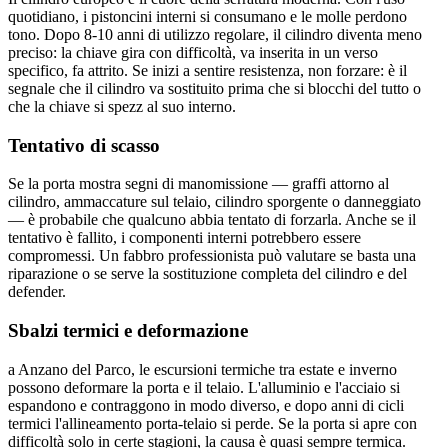
quotidiano, i pistoncini interni si consumano e le molle perdono
tono. Dopo 8-10 anni di utilizzo regolare, il cilindro diventa meno
preciso: la chiave gira con difficoltà, va inserita in un verso
specifico, fa attrito. Se inizi a sentire resistenza, non forzare: è il
segnale che il cilindro va sostituito prima che si blocchi del tutto o
che la chiave si spezz al suo interno.
Tentativo di scasso
Se la porta mostra segni di manomissione — graffi attorno al
cilindro, ammaccature sul telaio, cilindro sporgente o danneggiato
— è probabile che qualcuno abbia tentato di forzarla. Anche se il
tentativo è fallito, i componenti interni potrebbero essere
compromessi. Un fabbro professionista può valutare se basta una
riparazione o se serve la sostituzione completa del cilindro e del
defender.
Sbalzi termici e deformazione
a Anzano del Parco, le escursioni termiche tra estate e inverno
possono deformare la porta e il telaio. L'alluminio e l'acciaio si
espandono e contraggono in modo diverso, e dopo anni di cicli
termici l'allineamento porta-telaio si perde. Se la porta si apre con
difficoltà solo in certe stagioni, la causa è quasi sempre termica.