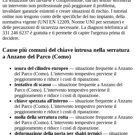
La tentazione del fai-da-te è comprensibile, ma nel settore serristeria
un intervento non professionale può peggiorare il problema,
invalidare garanzie esistenti e creare situazioni di rischio. I tutorial
online non tengono conto delle specifiche del tuo impianto, della
normativa vigente (UNI EN 12209, Norme UNI per serrature) e
delle precauzioni di sicurezza necessarie. La diagnosi telefonica al
331 246 6237 è gratuita e ti permette di capire l'urgenza prima di
decidere.
Cause più comuni del chiave intrusa nella serratura
a Anzano del Parco (Como)
usura del cilindro europeo
— situazione frequente a Anzano
del Parco (Como). L'intervento tempestivo previene il
peggioramento e riduce i costi di riparazione.
tentativo di scasso
— situazione frequente a Anzano del
Parco (Como). L'intervento tempestivo previene il
peggioramento e riduce i costi di riparazione.
chiave spezzata all'interno
— situazione frequente a Anzano
del Parco (Como). L'intervento tempestivo previene il
peggioramento e riduce i costi di riparazione.
molla della serratura rotta
— situazione frequente a Anzano
del Parco (Como). L'intervento tempestivo previene il
peggioramento e riduce i costi di riparazione.
deformazione della porta per sbalzi termici
— situazione