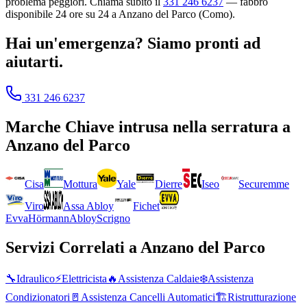
problema peggiori. Chiama subito il
331 246 6237
— fabbro
disponibile 24 ore su 24 a Anzano del Parco (Como).
Hai un'emergenza? Siamo pronti ad
aiutarti.
331 246 6237
Marche
Chiave intrusa nella serratura
a
Anzano del Parco
Cisa
Mottura
Yale
Dierre
Iseo
Securemme
Viro
Assa Abloy
Fichet
Evva
Hörmann
Abloy
Scrigno
Servizi Correlati a
Anzano del Parco
🔧
Idraulico
⚡
Elettricista
🔥
Assistenza Caldaie
❄️
Assistenza
Condizionatori
🚪
Assistenza Cancelli Automatici
🏗️
Ristrutturazione