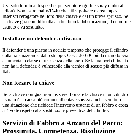
Usa solo lubrificanti specifici per serrature (grafite spray o olio al
teflon). Non usare mai WD-40 che attira polvere e crea impasti.
Inserisci l'erogatore nel foro della chiave e dai un breve spruzzo. Se
la chiave gira con difficoltà anche dopo la lubrificazione, il cilindro è
usurato e va sostituito.
Installare un defender antiscasso
Il defender è una piastra in acciaio temprato che protegge il cilindro
dalla trapanazione e dallo strappo. Costa 30-60€ più la manodopera
e aumenta la classe di resistenza della porta. Se la tua porta blindata
non ha il defender, è vulnerabile alla tecnica di scasso più diffusa in
Italia.
Non forzare la chiave
Se la chiave non gira, non insistere. Forzare la chiave in un cilindro
usurato è la causa più comune di chiave spezzata nella serratura —
una situazione che richiede l'intervento urgente di un fabbro e costa
3-4 volte rispetto alla sostituzione preventiva del cilindro.
Servizio di Fabbro a Anzano del Parco:
Prossimità, Competenza, Risoluzione