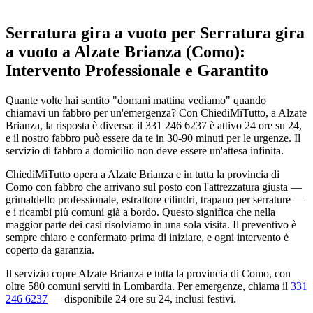
Serratura gira a vuoto per Serratura gira
a vuoto a Alzate Brianza (Como):
Intervento Professionale e Garantito
Quante volte hai sentito "domani mattina vediamo" quando
chiamavi un fabbro per un'emergenza? Con ChiediMiTutto, a Alzate
Brianza, la risposta è diversa: il 331 246 6237 è attivo 24 ore su 24,
e il nostro fabbro può essere da te in 30-90 minuti per le urgenze. Il
servizio di fabbro a domicilio non deve essere un'attesa infinita.
ChiediMiTutto opera a Alzate Brianza e in tutta la provincia di
Como con fabbro che arrivano sul posto con l'attrezzatura giusta —
grimaldello professionale, estrattore cilindri, trapano per serrature —
e i ricambi più comuni già a bordo. Questo significa che nella
maggior parte dei casi risolviamo in una sola visita. Il preventivo è
sempre chiaro e confermato prima di iniziare, e ogni intervento è
coperto da garanzia.
Il servizio copre Alzate Brianza e tutta la provincia di Como, con
oltre 580 comuni serviti in Lombardia. Per emergenze, chiama il
331
246 6237
— disponibile 24 ore su 24, inclusi festivi.