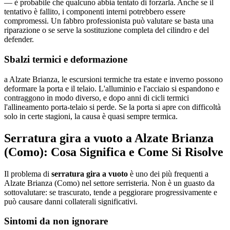
— è probabile che qualcuno abbia tentato di forzarla. Anche se il
tentativo è fallito, i componenti interni potrebbero essere
compromessi. Un fabbro professionista può valutare se basta una
riparazione o se serve la sostituzione completa del cilindro e del
defender.
Sbalzi termici e deformazione
a Alzate Brianza, le escursioni termiche tra estate e inverno possono
deformare la porta e il telaio. L'alluminio e l'acciaio si espandono e
contraggono in modo diverso, e dopo anni di cicli termici
l'allineamento porta-telaio si perde. Se la porta si apre con difficoltà
solo in certe stagioni, la causa è quasi sempre termica.
Serratura gira a vuoto a Alzate Brianza
(Como): Cosa Significa e Come Si Risolve
Il problema di
serratura gira a vuoto
è uno dei più frequenti a
Alzate Brianza (Como) nel settore serristeria. Non è un guasto da
sottovalutare: se trascurato, tende a peggiorare progressivamente e
può causare danni collaterali significativi.
Sintomi da non ignorare