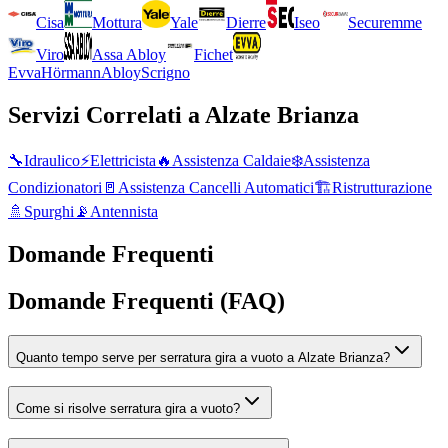
Cisa
Mottura
Yale
Dierre
Iseo
Securemme
Viro
Assa Abloy
Fichet
Evva
Hörmann
Abloy
Scrigno
Servizi Correlati a
Alzate Brianza
🔧
Idraulico
⚡
Elettricista
🔥
Assistenza Caldaie
❄️
Assistenza
Condizionatori
🚪
Assistenza Cancelli Automatici
🏗️
Ristrutturazione
🚿
Spurghi
📡
Antennista
Domande Frequenti
Domande Frequenti (FAQ)
Quanto tempo serve per serratura gira a vuoto a Alzate Brianza?
Come si risolve serratura gira a vuoto?