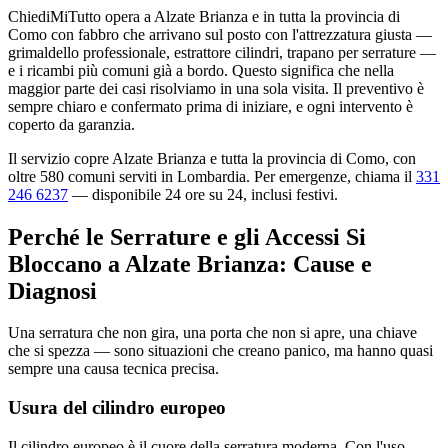
ChiediMiTutto opera a Alzate Brianza e in tutta la provincia di
Como con fabbro che arrivano sul posto con l'attrezzatura giusta —
grimaldello professionale, estrattore cilindri, trapano per serrature —
e i ricambi più comuni già a bordo. Questo significa che nella
maggior parte dei casi risolviamo in una sola visita. Il preventivo è
sempre chiaro e confermato prima di iniziare, e ogni intervento è
coperto da garanzia.
Il servizio copre Alzate Brianza e tutta la provincia di Como, con
oltre 580 comuni serviti in Lombardia. Per emergenze, chiama il
331
246 6237
— disponibile 24 ore su 24, inclusi festivi.
Perché le Serrature e gli Accessi Si
Bloccano a Alzate Brianza: Cause e
Diagnosi
Una serratura che non gira, una porta che non si apre, una chiave
che si spezza — sono situazioni che creano panico, ma hanno quasi
sempre una causa tecnica precisa.
Usura del cilindro europeo
Il cilindro europeo è il cuore della serratura moderna. Con l'uso