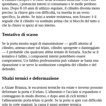
quotidiano, i pistoncini interni si consumano e le molle perdono
tono. Dopo 8-10 anni di utilizzo regolare, il cilindro diventa meno
preciso: la chiave gira con difficoltà, va inserita in un verso
specifico, fa attrito. Se inizi a sentire resistenza, non forzare: è il
segnale che il cilindro va sostituito prima che si blocchi del tutto o
che la chiave si spezz al suo interno.
Tentativo di scasso
Se la porta mostra segni di manomissione — graffi attorno al
cilindro, ammaccature sul telaio, cilindro sporgente o danneggiato
— è probabile che qualcuno abbia tentato di forzarla. Anche se il
tentativo è fallito, i componenti interni potrebbero essere
compromessi. Un fabbro professionista può valutare se basta una
riparazione o se serve la sostituzione completa del cilindro e del
defender.
Sbalzi termici e deformazione
a Alzate Brianza, le escursioni termiche tra estate e inverno possono
deformare la porta e il telaio. L'alluminio e l'acciaio si espandono e
contraggono in modo diverso, e dopo anni di cicli termici
l'allineamento porta-telaio si perde. Se la porta si apre con difficoltà
solo in certe stagioni, la causa è quasi sempre termica.