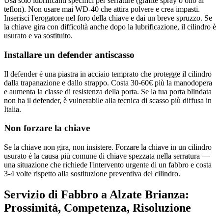
Usa solo lubrificanti specifici per serrature (grafite spray o olio al
teflon). Non usare mai WD-40 che attira polvere e crea impasti.
Inserisci l'erogatore nel foro della chiave e dai un breve spruzzo. Se
la chiave gira con difficoltà anche dopo la lubrificazione, il cilindro è
usurato e va sostituito.
Installare un defender antiscasso
Il defender è una piastra in acciaio temprato che protegge il cilindro
dalla trapanazione e dallo strappo. Costa 30-60€ più la manodopera
e aumenta la classe di resistenza della porta. Se la tua porta blindata
non ha il defender, è vulnerabile alla tecnica di scasso più diffusa in
Italia.
Non forzare la chiave
Se la chiave non gira, non insistere. Forzare la chiave in un cilindro
usurato è la causa più comune di chiave spezzata nella serratura —
una situazione che richiede l'intervento urgente di un fabbro e costa
3-4 volte rispetto alla sostituzione preventiva del cilindro.
Servizio di Fabbro a Alzate Brianza:
Prossimità, Competenza, Risoluzione