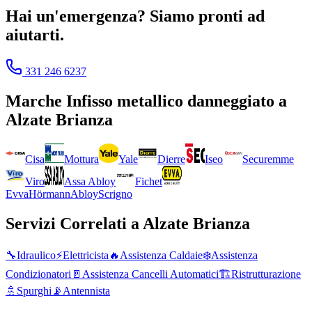
Hai un'emergenza? Siamo pronti ad
aiutarti.
331 246 6237
Marche
Infisso metallico danneggiato
a
Alzate Brianza
Cisa
Mottura
Yale
Dierre
Iseo
Securemme
Viro
Assa Abloy
Fichet
Evva
Hörmann
Abloy
Scrigno
Servizi Correlati a
Alzate Brianza
🔧
Idraulico
⚡
Elettricista
🔥
Assistenza Caldaie
❄️
Assistenza
Condizionatori
🚪
Assistenza Cancelli Automatici
🏗️
Ristrutturazione
🚿
Spurghi
📡
Antennista