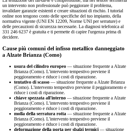
La tentazione del fai-da-te è comprensibile, ma nel settore serristeria
un intervento non professionale può peggiorare il problema,
invalidare garanzie esistenti e creare situazioni di rischio. I tutorial
online non tengono conto delle specifiche del tuo impianto, della
normativa vigente (UNI EN 12209, Norme UNI per serrature) e
delle precauzioni di sicurezza necessarie. La diagnosi telefonica al
331 246 6237 è gratuita e ti permette di capire l'urgenza prima di
decidere.
Cause più comuni del infisso metallico danneggiato
a Alzate Brianza (Como)
usura del cilindro europeo
— situazione frequente a Alzate
Brianza (Como). L'intervento tempestivo previene il
peggioramento e riduce i costi di riparazione.
tentativo di scasso
— situazione frequente a Alzate Brianza
(Como). L'intervento tempestivo previene il peggioramento e
riduce i costi di riparazione.
chiave spezzata all'interno
— situazione frequente a Alzate
Brianza (Como). L'intervento tempestivo previene il
peggioramento e riduce i costi di riparazione.
molla della serratura rotta
— situazione frequente a Alzate
Brianza (Como). L'intervento tempestivo previene il
peggioramento e riduce i costi di riparazione.
deformazione della porta per sbalzi termici
— situazione