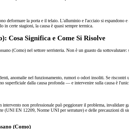
no deformare la porta e il telaio. L'alluminio e l'acciaio si espandono 
olo in certe stagioni, la causa è quasi sempre termica.
): Cosa Significa e Come Si Risolve
ssano (Como) nel settore serristeria. Non è un guasto da sottovalutare: 
denti, anomalie nel funzionamento, rumori o odori insoliti. Se riscontri u
mo superficiale dalla causa profonda — e intervenire sulla causa è l'uni
n intervento non professionale può peggiorare il problema, invalidare gara
nte (UNI EN 12209, Norme UNI per serrature) e delle precauzioni di sic
assano (Como)