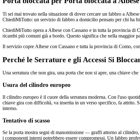
Porta bloccata per Porta bloccata a Albes
Ti sei mai trovato nella situazione di dover cercare un fabbro a Albes
ChiediMiTutto: un servizio di fabbro a domicilio pensato per chi ha bis
ChiediMiTutto opera a Albese con Cassano e in tutta la provincia di Co
ricambi più comuni già a bordo. Questo significa che nella maggior part
Il servizio copre Albese con Cassano e tutta la provincia di Como, co
Perché le Serrature e gli Accessi Si Blocc
Una serratura che non gira, una porta che non si apre, una chiave ch
Usura del cilindro europeo
Il cilindro europeo è il cuore della serratura moderna. Con l'uso quoti
chiave gira con difficoltà, va inserita in un verso specifico, fa attrito. 
interno.
Tentativo di scasso
Se la porta mostra segni di manomissione — graffi attorno al cilindro, 
i componenti interni potrebbero essere compromessi. Un fabbro professi