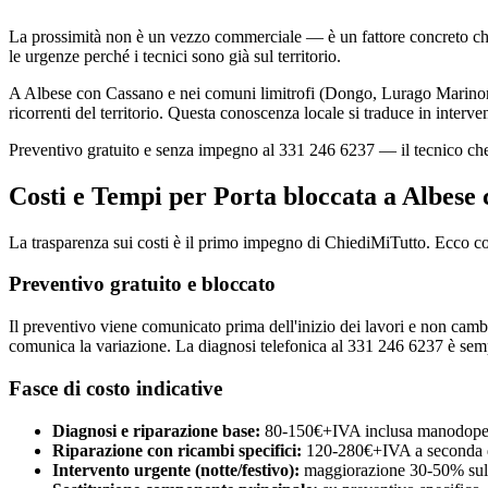
La prossimità non è un vezzo commerciale — è un fattore concreto che 
le urgenze perché i tecnici sono già sul territorio.
A Albese con Cassano e nei comuni limitrofi (Dongo, Lurago Marinone, 
ricorrenti del territorio. Questa conoscenza locale si traduce in intervent
Preventivo gratuito e senza impegno al 331 246 6237 — il tecnico che
Costi e Tempi per Porta bloccata a Albes
La trasparenza sui costi è il primo impegno di ChiediMiTutto. Ecco c
Preventivo gratuito e bloccato
Il preventivo viene comunicato prima dell'inizio dei lavori e non cambia
comunica la variazione. La diagnosi telefonica al 331 246 6237 è semp
Fasce di costo indicative
Diagnosi e riparazione base:
80-150€+IVA inclusa manodoper
Riparazione con ricambi specifici:
120-280€+IVA a seconda 
Intervento urgente (notte/festivo):
maggiorazione 30-50% sulla