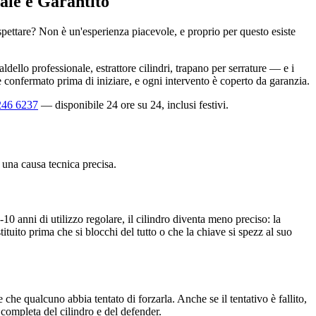
ale e Garantito
spettare? Non è un'esperienza piacevole, e proprio per questo esiste
ello professionale, estrattore cilindri, trapano per serrature — e i
e confermato prima di iniziare, e ogni intervento è coperto da garanzia.
246 6237
— disponibile 24 ore su 24, inclusi festivi.
una causa tecnica precisa.
0 anni di utilizzo regolare, il cilindro diventa meno preciso: la
ostituito prima che si blocchi del tutto o che la chiave si spezz al suo
he qualcuno abbia tentato di forzarla. Anche se il tentativo è fallito,
completa del cilindro e del defender.