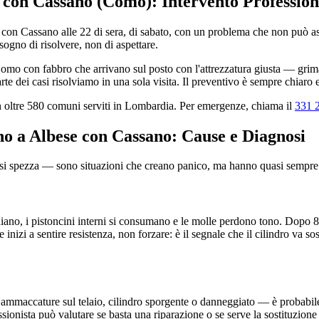
e con Cassano (Como): Intervento Profession
e con Cassano alle 22 di sera, di sabato, con un problema che non può a
ogno di risolvere, non di aspettare.
mo con fabbro che arrivano sul posto con l'attrezzatura giusta — grimald
e dei casi risolviamo in una sola visita. Il preventivo è sempre chiaro 
n oltre 580 comuni serviti in Lombardia. Per emergenze, chiama il
331 
ano a Albese con Cassano: Cause e Diagnosi
e si spezza — sono situazioni che creano panico, ma hanno quasi sempre 
diano, i pistoncini interni si consumano e le molle perdono tono. Dopo 8-1
Se inizi a sentire resistenza, non forzare: è il segnale che il cilindro va s
ammaccature sul telaio, cilindro sporgente o danneggiato — è probabile c
onista può valutare se basta una riparazione o se serve la sostituzione 