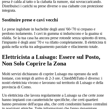
presa è calda al tatto o la ciabatta fa rumore, stai sovraccaricando.
Distribuisci i carichi su prese diverse o usa ciabatte con protezione
integrata.
Sostituire prese e cavi vecchi
Le prese inglobate in bachelite degli anni '60-'70 si crepano e
perdono isolamento. I cavi in gumma si induriscono e la guaina si
sfalda. Se la tua casa ha ancora prese rotonde senza spinotto di terra,
l'impianto è degli anni '70 e va rifatto completamente. Il elettricista ti
guida nella scelta tra adeguamento parziale e rifacimento totale.
Elettricista a Luisago: Essere sul Posto,
Non Solo Coprire la Zona
Molti servizi dichiarano di coprire Luisago ma operano da sedi
lontane, con tempi di arrivo di 2-3 ore. ChiediMiTutto è diverso: i
nostri elettricista vivono e lavorano sul territorio di Luisago e della
provincia di Como.
Un elettricista che lavora regolarmente a Luisago sa che certe zone
hanno impianti con caratteristiche specifiche, che certi quartieri
hanno pressione dell'acqua alta, che certi condomini hanno centralini
in posizioni atipiche. Tutte informazioni che fanno risparmiare