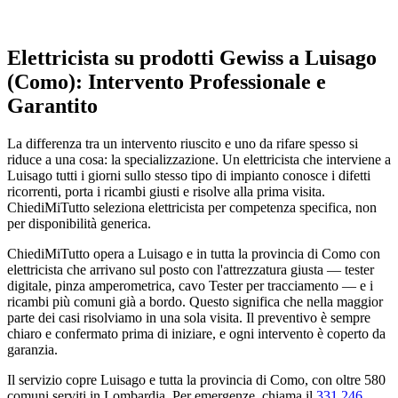
Elettricista su prodotti Gewiss a Luisago
(Como): Intervento Professionale e
Garantito
La differenza tra un intervento riuscito e uno da rifare spesso si
riduce a una cosa: la specializzazione. Un elettricista che interviene a
Luisago tutti i giorni sullo stesso tipo di impianto conosce i difetti
ricorrenti, porta i ricambi giusti e risolve alla prima visita.
ChiediMiTutto seleziona elettricista per competenza specifica, non
per disponibilità generica.
ChiediMiTutto opera a Luisago e in tutta la provincia di Como con
elettricista che arrivano sul posto con l'attrezzatura giusta — tester
digitale, pinza amperometrica, cavo Tester per tracciamento — e i
ricambi più comuni già a bordo. Questo significa che nella maggior
parte dei casi risolviamo in una sola visita. Il preventivo è sempre
chiaro e confermato prima di iniziare, e ogni intervento è coperto da
garanzia.
Il servizio copre Luisago e tutta la provincia di Como, con oltre 580
comuni serviti in Lombardia. Per emergenze, chiama il
331 246