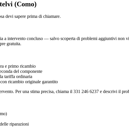
ntelvi (Como)
osa devi sapere prima di chiamare.
 a intervento concluso — salvo scoperta di problemi aggiuntivi non visibi
re gratuita.
a e primo ricambio
econda del componente
 tariffa ordinaria
 con ricambio originale garantito
ervento. Per una stima precisa, chiama il 331 246 6237 e descrivi il prob
omo)
elle riparazioni