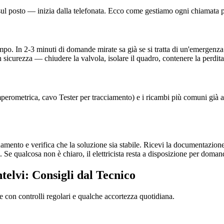
a sul posto — inizia dalla telefonata. Ecco come gestiamo ogni chiamata p
ampo. In 2-3 minuti di domande mirate sa già se si tratta di un'emergenza
 sicurezza — chiudere la valvola, isolare il quadro, contenere la perdita
nza amperometrica, cavo Tester per tracciamento) e i ricambi più comuni gi
onamento e verifica che la soluzione sia stabile. Ricevi la documentazione
 Se qualcosa non è chiaro, il elettricista resta a disposizione per doman
telvi: Consigli dal Tecnico
re con controlli regolari e qualche accortezza quotidiana.