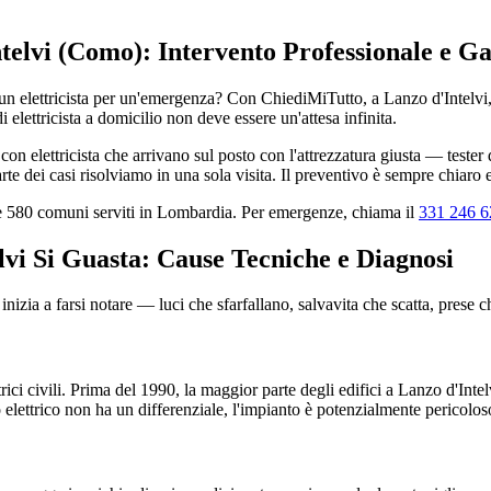
ntelvi (Como): Intervento Professionale e Ga
lettricista per un'emergenza? Con ChiediMiTutto, a Lanzo d'Intelvi, la 
i elettricista a domicilio non deve essere un'attesa infinita.
on elettricista che arrivano sul posto con l'attrezzatura giusta — teste
e dei casi risolviamo in una sola visita. Il preventivo è sempre chiaro 
tre 580 comuni serviti in Lombardia. Per emergenze, chiama il
331 246 6
lvi Si Guasta: Cause Tecniche e Diagnosi
nizia a farsi notare — luci che sfarfallano, salvavita che scatta, prese 
rici civili. Prima del 1990, la maggior parte degli edifici a Lanzo d'Inte
 elettrico non ha un differenziale, l'impianto è potenzialmente pericolos