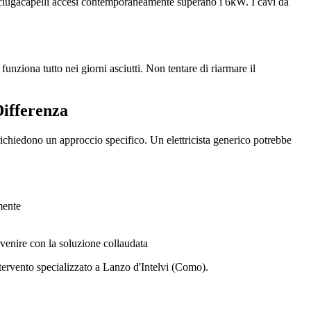
asciugacapelli accesi contemporaneamente superano i 6kW. I cavi da
funziona tutto nei giorni asciutti. Non tentare di riarmare il
Differenza
ichiedono un approccio specifico. Un elettricista generico potrebbe
mente
rvenire con la soluzione collaudata
ntervento specializzato a Lanzo d'Intelvi (Como).