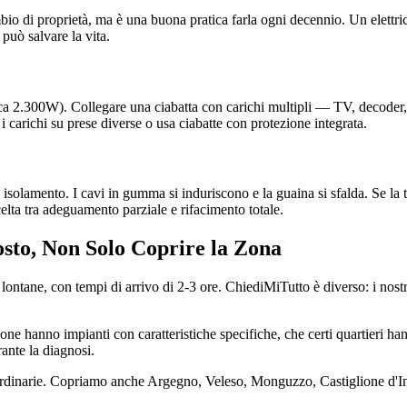
mbio di proprietà, ma è una buona pratica farla ogni decennio. Un elettri
 può salvare la vita.
a 2.300W). Collegare una ciabatta con carichi multipli — TV, decoder, st
 i carichi su prese diverse o usa ciabatte con protezione integrata.
 isolamento. I cavi in gumma si induriscono e la guaina si sfalda. Se la t
scelta tra adeguamento parziale e rifacimento totale.
Posto, Non Solo Coprire la Zona
ontane, con tempi di arrivo di 2-3 ore. ChiediMiTutto è diverso: i nostri 
zone hanno impianti con caratteristiche specifiche, che certi quartieri ha
ante la diagnosi.
 ordinarie. Copriamo anche Argegno, Veleso, Monguzzo, Castiglione d'