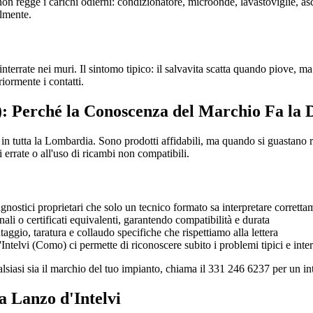
on regge i carichi odierni: condizionatore, microonde, lavastoviglie, 
almente.
nterrate nei muri. Il sintomo tipico: il salvavita scatta quando piove, ma 
iormente i contatti.
: Perché la Conoscenza del Marchio Fa la 
n tutta la Lombardia. Sono prodotti affidabili, ma quando si guastano r
 errate o all'uso di ricambi non compatibili.
nostici proprietari che solo un tecnico formato sa interpretare corretta
li o certificati equivalenti, garantendo compatibilità e durata
gio, taratura e collaudo specifiche che rispettiamo alla lettera
telvi (Como) ci permette di riconoscere subito i problemi tipici e inte
alsiasi sia il marchio del tuo impianto, chiama il 331 246 6237 per un i
a Lanzo d'Intelvi