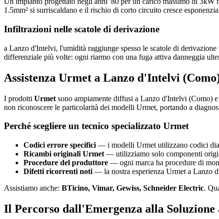
Un impianto progettato negli anni '80 per un carico massimo di 3kW n
1.5mm² si surriscaldano e il rischio di corto circuito cresce esponenzi
Infiltrazioni nelle scatole di derivazione
a Lanzo d'Intelvi, l'umidità raggiunge spesso le scatole di derivazione i
differenziale più volte: ogni riarmo con una fuga attiva danneggia ulter
Assistenza Urmet a Lanzo d'Intelvi (Como)
I prodotti
Urmet
sono ampiamente diffusi a Lanzo d'Intelvi (Como) e i
non riconoscere le particolarità dei modelli Urmet, portando a diagnosi
Perché scegliere un tecnico specializzato Urmet
Codici errore specifici
— i modelli Urmet utilizzano codici diag
Ricambi originali Urmet
— utilizziamo solo componenti origina
Procedure del produttore
— ogni marca ha procedure di montag
Difetti ricorrenti noti
— la nostra esperienza Urmet a Lanzo d'In
Assistiamo anche:
BTicino, Vimar, Gewiss, Schneider Electric
. Qu
Il Percorso dall'Emergenza alla Soluzione 