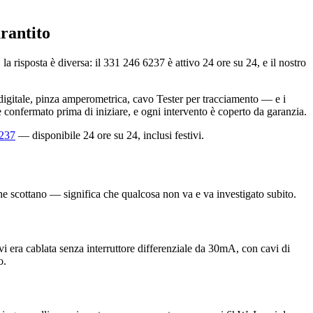
rantito
risposta è diversa: il 331 246 6237 è attivo 24 ore su 24, e il nostro
r digitale, pinza amperometrica, cavo Tester per tracciamento — e i
e confermato prima di iniziare, e ogni intervento è coperto da garanzia.
237
— disponibile 24 ore su 24, inclusi festivi.
che scottano — significa che qualcosa non va e va investigato subito.
lvi era cablata senza interruttore differenziale da 30mA, con cavi di
o.