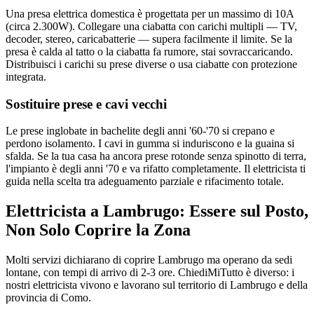
Una presa elettrica domestica è progettata per un massimo di 10A
(circa 2.300W). Collegare una ciabatta con carichi multipli — TV,
decoder, stereo, caricabatterie — supera facilmente il limite. Se la
presa è calda al tatto o la ciabatta fa rumore, stai sovraccaricando.
Distribuisci i carichi su prese diverse o usa ciabatte con protezione
integrata.
Sostituire prese e cavi vecchi
Le prese inglobate in bachelite degli anni '60-'70 si crepano e
perdono isolamento. I cavi in gumma si induriscono e la guaina si
sfalda. Se la tua casa ha ancora prese rotonde senza spinotto di terra,
l'impianto è degli anni '70 e va rifatto completamente. Il elettricista ti
guida nella scelta tra adeguamento parziale e rifacimento totale.
Elettricista a Lambrugo: Essere sul Posto,
Non Solo Coprire la Zona
Molti servizi dichiarano di coprire Lambrugo ma operano da sedi
lontane, con tempi di arrivo di 2-3 ore. ChiediMiTutto è diverso: i
nostri elettricista vivono e lavorano sul territorio di Lambrugo e della
provincia di Como.