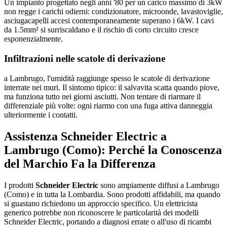
Un impianto progettato negli anni '80 per un carico massimo di 3kW
non regge i carichi odierni: condizionatore, microonde, lavastoviglie,
asciugacapelli accesi contemporaneamente superano i 6kW. I cavi
da 1.5mm² si surriscaldano e il rischio di corto circuito cresce
esponenzialmente.
Infiltrazioni nelle scatole di derivazione
a Lambrugo, l'umidità raggiunge spesso le scatole di derivazione
interrate nei muri. Il sintomo tipico: il salvavita scatta quando piove,
ma funziona tutto nei giorni asciutti. Non tentare di riarmare il
differenziale più volte: ogni riarmo con una fuga attiva danneggia
ulteriormente i contatti.
Assistenza Schneider Electric a
Lambrugo (Como): Perché la Conoscenza
del Marchio Fa la Differenza
I prodotti
Schneider Electric
sono ampiamente diffusi a Lambrugo
(Como) e in tutta la Lombardia. Sono prodotti affidabili, ma quando
si guastano richiedono un approccio specifico. Un elettricista
generico potrebbe non riconoscere le particolarità dei modelli
Schneider Electric, portando a diagnosi errate o all'uso di ricambi