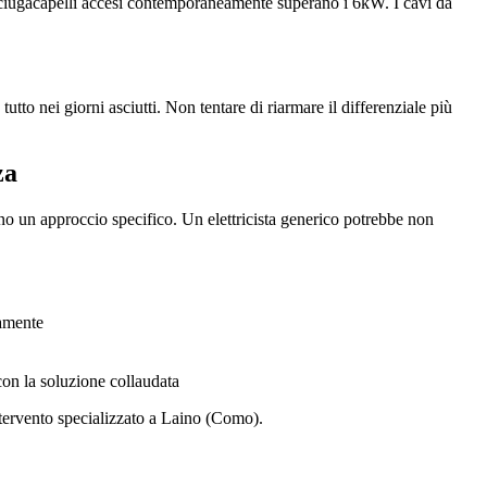
asciugacapelli accesi contemporaneamente superano i 6kW. I cavi da
utto nei giorni asciutti. Non tentare di riarmare il differenziale più
za
o un approccio specifico. Un elettricista generico potrebbe non
tamente
con la soluzione collaudata
ntervento specializzato a Laino (Como).