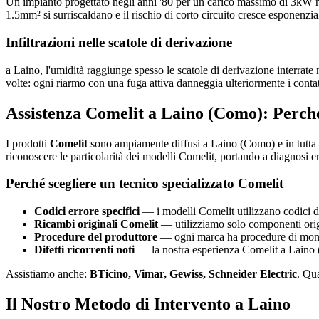
Un impianto progettato negli anni '80 per un carico massimo di 3kW n
1.5mm² si surriscaldano e il rischio di corto circuito cresce esponenzi
Infiltrazioni nelle scatole di derivazione
a Laino, l'umidità raggiunge spesso le scatole di derivazione interrate n
volte: ogni riarmo con una fuga attiva danneggia ulteriormente i contat
Assistenza Comelit a Laino (Como): Perch
I prodotti
Comelit
sono ampiamente diffusi a Laino (Como) e in tutta l
riconoscere le particolarità dei modelli Comelit, portando a diagnosi er
Perché scegliere un tecnico specializzato Comelit
Codici errore specifici
— i modelli Comelit utilizzano codici di
Ricambi originali Comelit
— utilizziamo solo componenti origin
Procedure del produttore
— ogni marca ha procedure di montag
Difetti ricorrenti noti
— la nostra esperienza Comelit a Laino (C
Assistiamo anche:
BTicino, Vimar, Gewiss, Schneider Electric
. Qu
Il Nostro Metodo di Intervento a Laino