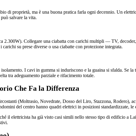
mbio di proprietà, ma è una buona pratica farla ogni decennio. Un elettri
 può salvare la vita.
a 2.300W). Collegare una ciabatta con carichi multipli — TV, decoder, st
 i carichi su prese diverse o usa ciabatte con protezione integrata.
 isolamento. I cavi in gumma si induriscono e la guaina si sfalda. Se la t
scelta tra adeguamento parziale e rifacimento totale.
itorio Che Fa la Differenza
ircostanti (Moltrasio, Novedrate, Dosso del Liro, Stazzona, Rodero), ac
domini del centro hanno quadri elettrici in posizioni standardizzate, le 
il elettricista ha già visto casi simili nello stesso tipo di edificio a L
tivi.
mo)