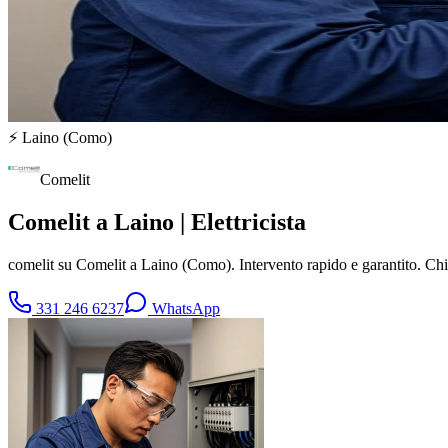
⚡
Laino
(
Como
)
Comelit
Comelit a Laino | Elettricista
comelit su Comelit a Laino (Como). Intervento rapido e garantito. C
331 246 6237
WhatsApp