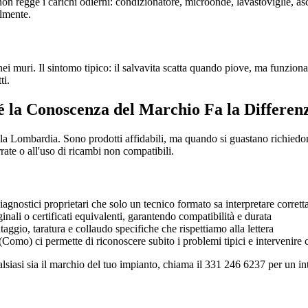
on regge i carichi odierni: condizionatore, microonde, lavastoviglie, 
almente.
ei muri. Il sintomo tipico: il salvavita scatta quando piove, ma funziona t
ti.
é la Conoscenza del Marchio Fa la Differen
a Lombardia. Sono prodotti affidabili, ma quando si guastano richiedon
rate o all'uso di ricambi non compatibili.
agnostici proprietari che solo un tecnico formato sa interpretare corret
ali o certificati equivalenti, garantendo compatibilità e durata
gio, taratura e collaudo specifiche che rispettiamo alla lettera
omo) ci permette di riconoscere subito i problemi tipici e intervenire 
alsiasi sia il marchio del tuo impianto, chiama il 331 246 6237 per un i