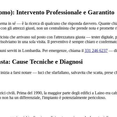
Como): Intervento Professionale e Garantito
lema in sé — è la ricerca di qualcuno che risponda davvero. Quante chi
con gli attrezzi giusti, non un centralinista che prende nota e promette 
icista che arrivano sul posto con l'attrezzatura giusta — tester digitale
isolviamo in una sola visita. Il preventivo è sempre chiaro e confermato
omuni serviti in Lombardia. Per emergenze, chiama il
331 246 6237
— dis
asta: Cause Tecniche e Diagnosi
nizia a farsi notare — luci che sfarfallano, salvavita che scatta, prese 
rici civili. Prima del 1990, la maggior parte degli edifici a Laino era c
co non ha un differenziale, l'impianto è potenzialmente pericoloso.