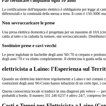
Far certificare l'impianto ogni 10 anni
La certificazione dell'impianto elettrico è obbligatoria per legge al ca
differenziali e la continuità della messa a terra. Il costo è 150-300€ ma
Non sovraccaricare le prese
Una presa elettrica domestica è progettata per un massimo di 10A (circ
calda al tatto o la ciabatta fa rumore, stai sovraccaricando. Distribuisci
Sostituire prese e cavi vecchi
Le prese inglobate in bachelite degli anni '60-'70 si crepano e perdono
degli anni '70 e va rifatto completamente. Il elettricista ti guida nella 
elettricista a Laino: l'Esperienza sul Terr
Quando un elettricista interviene regolarmente a Laino e nei comuni c
costruzioni degli anni '60-Como hanno tubazioni di un certo tipo, i con
Questa conoscenza locale si traduce in una diagnosi più veloce — perché 
probabili a bordo. Il numero 331 246 6237 è attivo 24/7, compreso fes
Costi e Tempi per Elettricista a Laino (Co