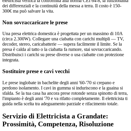
elettricista verifica la conformità alla norma CEI 64-8, la funzionalità
dei differenziali e la continuità della messa a terra. Il costo è 150-
300€ ma può salvare la vita.
Non sovraccaricare le prese
Una presa elettrica domestica è progettata per un massimo di 10A
(circa 2.300W). Collegare una ciabatta con carichi multipli — TV,
decoder, stereo, caricabatterie — supera facilmente il limite. Se la
presa è calda al tatto o la ciabatta fa rumore, stai sovraccaricando.
Distribuisci i carichi su prese diverse o usa ciabatte con protezione
integrata.
Sostituire prese e cavi vecchi
Le prese inglobate in bachelite degli anni '60-'70 si crepano e
perdono isolamento. I cavi in gumma si induriscono e la guaina si
sfalda. Se la tua casa ha ancora prese rotonde senza spinotto di terra,
l'impianto è degli anni '70 e va rifatto completamente. Il elettricista ti
guida nella scelta tra adeguamento parziale e rifacimento totale.
Servizio di Elettricista a Grandate:
Prossimità, Competenza, Risoluzione