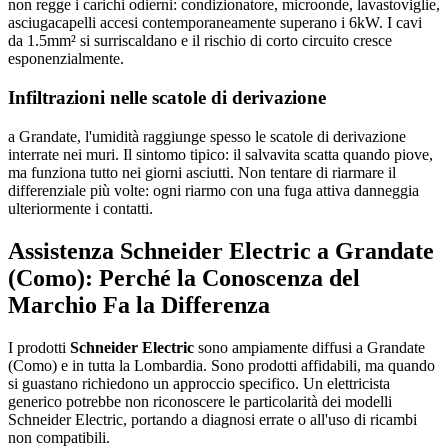
non regge i carichi odierni: condizionatore, microonde, lavastoviglie,
asciugacapelli accesi contemporaneamente superano i 6kW. I cavi
da 1.5mm² si surriscaldano e il rischio di corto circuito cresce
esponenzialmente.
Infiltrazioni nelle scatole di derivazione
a Grandate, l'umidità raggiunge spesso le scatole di derivazione
interrate nei muri. Il sintomo tipico: il salvavita scatta quando piove,
ma funziona tutto nei giorni asciutti. Non tentare di riarmare il
differenziale più volte: ogni riarmo con una fuga attiva danneggia
ulteriormente i contatti.
Assistenza Schneider Electric a Grandate
(Como): Perché la Conoscenza del
Marchio Fa la Differenza
I prodotti
Schneider Electric
sono ampiamente diffusi a Grandate
(Como) e in tutta la Lombardia. Sono prodotti affidabili, ma quando
si guastano richiedono un approccio specifico. Un elettricista
generico potrebbe non riconoscere le particolarità dei modelli
Schneider Electric, portando a diagnosi errate o all'uso di ricambi
non compatibili.