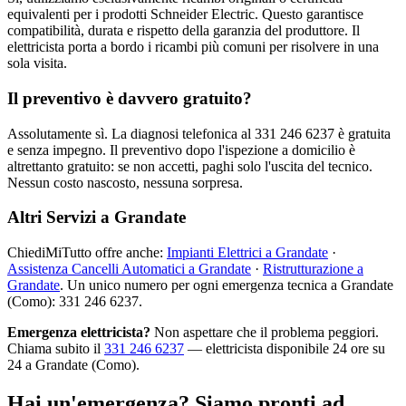
equivalenti per i prodotti Schneider Electric. Questo garantisce
compatibilità, durata e rispetto della garanzia del produttore. Il
elettricista porta a bordo i ricambi più comuni per risolvere in una
sola visita.
Il preventivo è davvero gratuito?
Assolutamente sì. La diagnosi telefonica al 331 246 6237 è gratuita
e senza impegno. Il preventivo dopo l'ispezione a domicilio è
altrettanto gratuito: se non accetti, paghi solo l'uscita del tecnico.
Nessun costo nascosto, nessuna sorpresa.
Altri Servizi a Grandate
ChiediMiTutto offre anche:
Impianti Elettrici a Grandate
·
Assistenza Cancelli Automatici a Grandate
·
Ristrutturazione a
Grandate
. Un unico numero per ogni emergenza tecnica a Grandate
(Como): 331 246 6237.
Emergenza elettricista?
Non aspettare che il problema peggiori.
Chiama subito il
331 246 6237
— elettricista disponibile 24 ore su
24 a Grandate (Como).
Hai un'emergenza? Siamo pronti ad