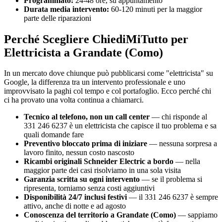
Programmato:
24-48 ore, su appuntamento
Durata media intervento:
60-120 minuti per la maggior
parte delle riparazioni
Perché Scegliere ChiediMiTutto per
Elettricista a Grandate (Como)
In un mercato dove chiunque può pubblicarsi come "elettricista" su
Google, la differenza tra un intervento professionale e uno
improvvisato la paghi col tempo e col portafoglio. Ecco perché chi
ci ha provato una volta continua a chiamarci.
Tecnico al telefono, non un call center
— chi risponde al
331 246 6237 è un elettricista che capisce il tuo problema e sa
quali domande fare
Preventivo bloccato prima di iniziare
— nessuna sorpresa a
lavoro finito, nessun costo nascosto
Ricambi originali Schneider Electric a bordo
— nella
maggior parte dei casi risolviamo in una sola visita
Garanzia scritta su ogni intervento
— se il problema si
ripresenta, torniamo senza costi aggiuntivi
Disponibilità 24/7 inclusi festivi
— il 331 246 6237 è sempre
attivo, anche di notte e ad agosto
Conoscenza del territorio a Grandate (Como)
— sappiamo