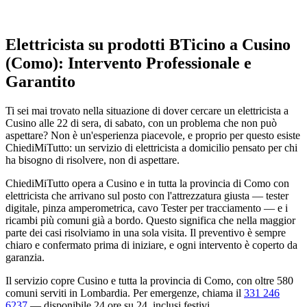
Elettricista su prodotti BTicino a Cusino
(Como): Intervento Professionale e
Garantito
Ti sei mai trovato nella situazione di dover cercare un elettricista a
Cusino alle 22 di sera, di sabato, con un problema che non può
aspettare? Non è un'esperienza piacevole, e proprio per questo esiste
ChiediMiTutto: un servizio di elettricista a domicilio pensato per chi
ha bisogno di risolvere, non di aspettare.
ChiediMiTutto opera a Cusino e in tutta la provincia di Como con
elettricista che arrivano sul posto con l'attrezzatura giusta — tester
digitale, pinza amperometrica, cavo Tester per tracciamento — e i
ricambi più comuni già a bordo. Questo significa che nella maggior
parte dei casi risolviamo in una sola visita. Il preventivo è sempre
chiaro e confermato prima di iniziare, e ogni intervento è coperto da
garanzia.
Il servizio copre Cusino e tutta la provincia di Como, con oltre 580
comuni serviti in Lombardia. Per emergenze, chiama il
331 246
6237
— disponibile 24 ore su 24, inclusi festivi.