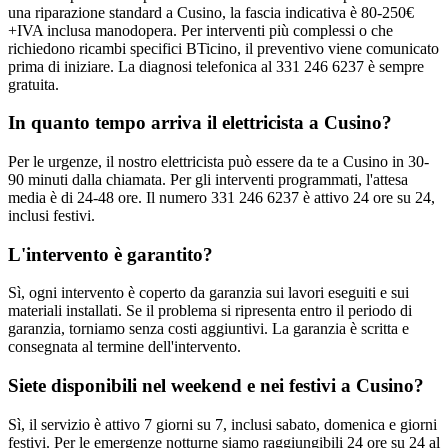
una riparazione standard a Cusino, la fascia indicativa è 80-250€
+IVA inclusa manodopera. Per interventi più complessi o che
richiedono ricambi specifici BTicino, il preventivo viene comunicato
prima di iniziare. La diagnosi telefonica al 331 246 6237 è sempre
gratuita.
In quanto tempo arriva il elettricista a Cusino?
Per le urgenze, il nostro elettricista può essere da te a Cusino in 30-
90 minuti dalla chiamata. Per gli interventi programmati, l'attesa
media è di 24-48 ore. Il numero 331 246 6237 è attivo 24 ore su 24,
inclusi festivi.
L'intervento è garantito?
Sì, ogni intervento è coperto da garanzia sui lavori eseguiti e sui
materiali installati. Se il problema si ripresenta entro il periodo di
garanzia, torniamo senza costi aggiuntivi. La garanzia è scritta e
consegnata al termine dell'intervento.
Siete disponibili nel weekend e nei festivi a Cusino?
Sì, il servizio è attivo 7 giorni su 7, inclusi sabato, domenica e giorni
festivi. Per le emergenze notturne siamo raggiungibili 24 ore su 24 al