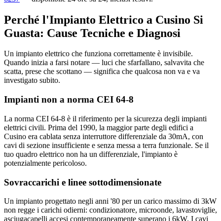
Perché l'Impianto Elettrico a Cusino Si
Guasta: Cause Tecniche e Diagnosi
Un impianto elettrico che funziona correttamente è invisibile.
Quando inizia a farsi notare — luci che sfarfallano, salvavita che
scatta, prese che scottano — significa che qualcosa non va e va
investigato subito.
Impianti non a norma CEI 64-8
La norma CEI 64-8 è il riferimento per la sicurezza degli impianti
elettrici civili. Prima del 1990, la maggior parte degli edifici a
Cusino era cablata senza interruttore differenziale da 30mA, con
cavi di sezione insufficiente e senza messa a terra funzionale. Se il
tuo quadro elettrico non ha un differenziale, l'impianto è
potenzialmente pericoloso.
Sovraccarichi e linee sottodimensionate
Un impianto progettato negli anni '80 per un carico massimo di 3kW
non regge i carichi odierni: condizionatore, microonde, lavastoviglie,
asciugacapelli accesi contemporaneamente superano i 6kW. I cavi