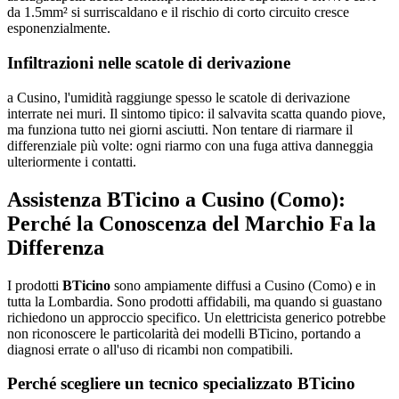
da 1.5mm² si surriscaldano e il rischio di corto circuito cresce
esponenzialmente.
Infiltrazioni nelle scatole di derivazione
a Cusino, l'umidità raggiunge spesso le scatole di derivazione
interrate nei muri. Il sintomo tipico: il salvavita scatta quando piove,
ma funziona tutto nei giorni asciutti. Non tentare di riarmare il
differenziale più volte: ogni riarmo con una fuga attiva danneggia
ulteriormente i contatti.
Assistenza BTicino a Cusino (Como):
Perché la Conoscenza del Marchio Fa la
Differenza
I prodotti
BTicino
sono ampiamente diffusi a Cusino (Como) e in
tutta la Lombardia. Sono prodotti affidabili, ma quando si guastano
richiedono un approccio specifico. Un elettricista generico potrebbe
non riconoscere le particolarità dei modelli BTicino, portando a
diagnosi errate o all'uso di ricambi non compatibili.
Perché scegliere un tecnico specializzato BTicino