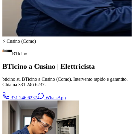
⚡
Cusino
(
Como
)
BTicino
BTicino a Cusino | Elettricista
bticino su BTicino a Cusino (Como). Intervento rapido e garantito.
Chiama 331 246 6237.
331 246 6237
WhatsApp