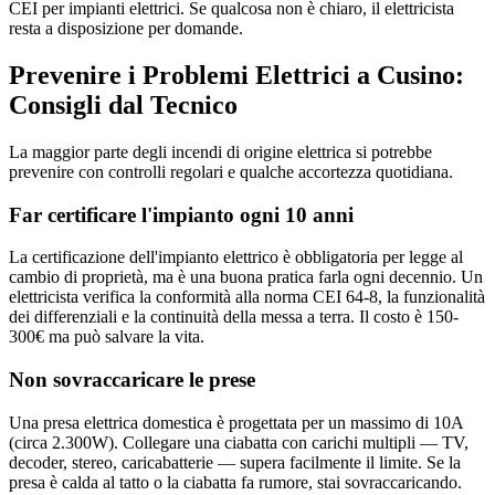
CEI per impianti elettrici. Se qualcosa non è chiaro, il elettricista
resta a disposizione per domande.
Prevenire i Problemi Elettrici a Cusino:
Consigli dal Tecnico
La maggior parte degli incendi di origine elettrica si potrebbe
prevenire con controlli regolari e qualche accortezza quotidiana.
Far certificare l'impianto ogni 10 anni
La certificazione dell'impianto elettrico è obbligatoria per legge al
cambio di proprietà, ma è una buona pratica farla ogni decennio. Un
elettricista verifica la conformità alla norma CEI 64-8, la funzionalità
dei differenziali e la continuità della messa a terra. Il costo è 150-
300€ ma può salvare la vita.
Non sovraccaricare le prese
Una presa elettrica domestica è progettata per un massimo di 10A
(circa 2.300W). Collegare una ciabatta con carichi multipli — TV,
decoder, stereo, caricabatterie — supera facilmente il limite. Se la
presa è calda al tatto o la ciabatta fa rumore, stai sovraccaricando.