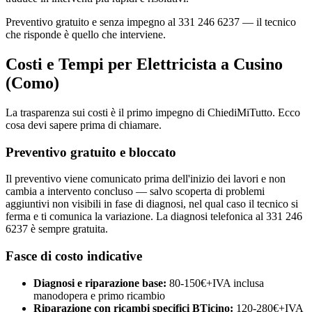
Preventivo gratuito e senza impegno al 331 246 6237 — il tecnico
che risponde è quello che interviene.
Costi e Tempi per Elettricista a Cusino
(Como)
La trasparenza sui costi è il primo impegno di ChiediMiTutto. Ecco
cosa devi sapere prima di chiamare.
Preventivo gratuito e bloccato
Il preventivo viene comunicato prima dell'inizio dei lavori e non
cambia a intervento concluso — salvo scoperta di problemi
aggiuntivi non visibili in fase di diagnosi, nel qual caso il tecnico si
ferma e ti comunica la variazione. La diagnosi telefonica al 331 246
6237 è sempre gratuita.
Fasce di costo indicative
Diagnosi e riparazione base:
80-150€+IVA inclusa
manodopera e primo ricambio
Riparazione con ricambi specifici BTicino:
120-280€+IVA