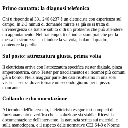
Primo contatto: la diagnosi telefonica
Chi ti risponde al 331 246 6237 è un elettricista con esperienza sul
campo. In 2-3 minuti di domande mirate sa già se si tratta di
un'emergenza da trattare subito o di un problema che può attendere
un appuntamento. Nel frattempo, ti dà indicazioni pratiche per la
messa in sicurezza — chiudere la valvola, isolare il quadro,
contenere la perdita.
Sul posto: attrezzatura giusta, prima volta
Il elettricista arriva con l'attrezzatura specifica (tester digitale, pinza
amperometrica, cavo Tester per tracciamento) e i ricambi più comuni
già a bordo. Nella maggior parte dei casi risolviamo in una sola
visita — senza dover tornare un secondo giorno per il pezzo
mancante.
Collaudo e documentazione
Al termine dell'intervento, il elettricista esegue test completi di
funzionamento e verifica che la soluzione sia stabile. Ricevi la
documentazione dell'intervento, la garanzia scritta sui materiali e
sulla manodopera, e il rispetto delle normative CEI 64-8 e Norme