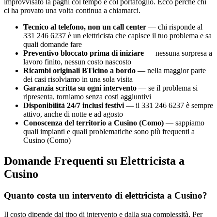
improvvisato la paghi col tempo e col portafoglio. Ecco perché chi
ci ha provato una volta continua a chiamarci.
Tecnico al telefono, non un call center
— chi risponde al
331 246 6237 è un elettricista che capisce il tuo problema e sa
quali domande fare
Preventivo bloccato prima di iniziare
— nessuna sorpresa a
lavoro finito, nessun costo nascosto
Ricambi originali BTicino a bordo
— nella maggior parte
dei casi risolviamo in una sola visita
Garanzia scritta su ogni intervento
— se il problema si
ripresenta, torniamo senza costi aggiuntivi
Disponibilità 24/7 inclusi festivi
— il 331 246 6237 è sempre
attivo, anche di notte e ad agosto
Conoscenza del territorio a Cusino (Como)
— sappiamo
quali impianti e quali problematiche sono più frequenti a
Cusino (Como)
Domande Frequenti su Elettricista a
Cusino
Quanto costa un intervento di elettricista a Cusino?
Il costo dipende dal tipo di intervento e dalla sua complessità. Per