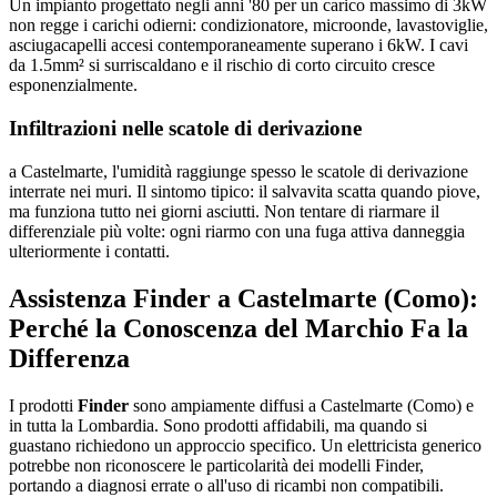
Un impianto progettato negli anni '80 per un carico massimo di 3kW
non regge i carichi odierni: condizionatore, microonde, lavastoviglie,
asciugacapelli accesi contemporaneamente superano i 6kW. I cavi
da 1.5mm² si surriscaldano e il rischio di corto circuito cresce
esponenzialmente.
Infiltrazioni nelle scatole di derivazione
a Castelmarte, l'umidità raggiunge spesso le scatole di derivazione
interrate nei muri. Il sintomo tipico: il salvavita scatta quando piove,
ma funziona tutto nei giorni asciutti. Non tentare di riarmare il
differenziale più volte: ogni riarmo con una fuga attiva danneggia
ulteriormente i contatti.
Assistenza Finder a Castelmarte (Como):
Perché la Conoscenza del Marchio Fa la
Differenza
I prodotti
Finder
sono ampiamente diffusi a Castelmarte (Como) e
in tutta la Lombardia. Sono prodotti affidabili, ma quando si
guastano richiedono un approccio specifico. Un elettricista generico
potrebbe non riconoscere le particolarità dei modelli Finder,
portando a diagnosi errate o all'uso di ricambi non compatibili.