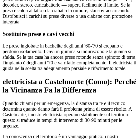
decoder, stereo, caricabatterie — supera facilmente il limite. Se la
presa è calda al tatto o la ciabatta fa rumore, stai sovraccaricando.
Distribuisci i carichi su prese diverse o usa ciabatte con protezione
integrata.
Sostituire prese e cavi vecchi
Le prese inglobate in bachelite degli anni '60-'70 si crepano e
perdono isolamento. I cavi in gumma si induriscono e la guaina si
sfalda. Se la tua casa ha ancora prese rotonde senza spinotto di terra,
l'impianto è degli anni '70 e va rifatto completamente. Il elettricista ti
guida nella scelta tra adeguamento parziale e rifacimento totale.
elettricista a Castelmarte (Como): Perché
la Vicinanza Fa la Differenza
Quando chiami per un'emergenza, la distanza tra te e il tecnico
determina quanto danno farà il problema prima di essere risolto. A
Castelmarte, i nostri elettricista operano stabilmente sul territorio:
questo si traduce in tempi di intervento di 30-90 minuti per le
urgenze.
La conoscenza del territorio è un vantaggio pratico: i nostri