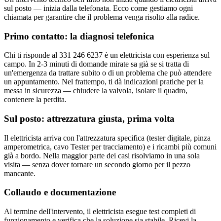
sul posto — inizia dalla telefonata. Ecco come gestiamo ogni
chiamata per garantire che il problema venga risolto alla radice.
Primo contatto: la diagnosi telefonica
Chi ti risponde al 331 246 6237 è un elettricista con esperienza sul
campo. In 2-3 minuti di domande mirate sa già se si tratta di
un'emergenza da trattare subito o di un problema che può attendere
un appuntamento. Nel frattempo, ti dà indicazioni pratiche per la
messa in sicurezza — chiudere la valvola, isolare il quadro,
contenere la perdita.
Sul posto: attrezzatura giusta, prima volta
Il elettricista arriva con l'attrezzatura specifica (tester digitale, pinza
amperometrica, cavo Tester per tracciamento) e i ricambi più comuni
già a bordo. Nella maggior parte dei casi risolviamo in una sola
visita — senza dover tornare un secondo giorno per il pezzo
mancante.
Collaudo e documentazione
Al termine dell'intervento, il elettricista esegue test completi di
funzionamento e verifica che la soluzione sia stabile. Ricevi la