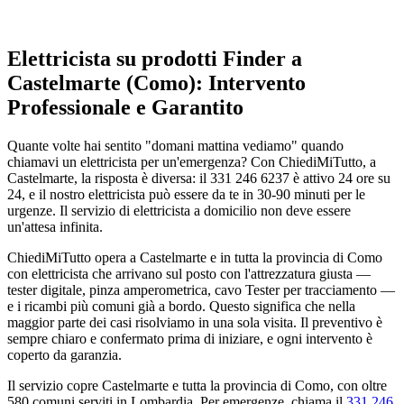
Elettricista su prodotti Finder a
Castelmarte (Como): Intervento
Professionale e Garantito
Quante volte hai sentito "domani mattina vediamo" quando
chiamavi un elettricista per un'emergenza? Con ChiediMiTutto, a
Castelmarte, la risposta è diversa: il 331 246 6237 è attivo 24 ore su
24, e il nostro elettricista può essere da te in 30-90 minuti per le
urgenze. Il servizio di elettricista a domicilio non deve essere
un'attesa infinita.
ChiediMiTutto opera a Castelmarte e in tutta la provincia di Como
con elettricista che arrivano sul posto con l'attrezzatura giusta —
tester digitale, pinza amperometrica, cavo Tester per tracciamento —
e i ricambi più comuni già a bordo. Questo significa che nella
maggior parte dei casi risolviamo in una sola visita. Il preventivo è
sempre chiaro e confermato prima di iniziare, e ogni intervento è
coperto da garanzia.
Il servizio copre Castelmarte e tutta la provincia di Como, con oltre
580 comuni serviti in Lombardia. Per emergenze, chiama il
331 246