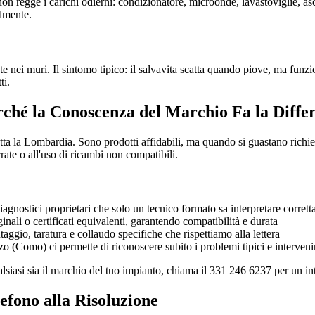
on regge i carichi odierni: condizionatore, microonde, lavastoviglie, 
almente.
e nei muri. Il sintomo tipico: il salvavita scatta quando piove, ma funzion
ti.
rché la Conoscenza del Marchio Fa la Diffe
a la Lombardia. Sono prodotti affidabili, ma quando si guastano richie
rate o all'uso di ricambi non compatibili.
agnostici proprietari che solo un tecnico formato sa interpretare corret
ali o certificati equivalenti, garantendo compatibilità e durata
gio, taratura e collaudo specifiche che rispettiamo alla lettera
 (Como) ci permette di riconoscere subito i problemi tipici e interveni
alsiasi sia il marchio del tuo impianto, chiama il 331 246 6237 per un i
efono alla Risoluzione