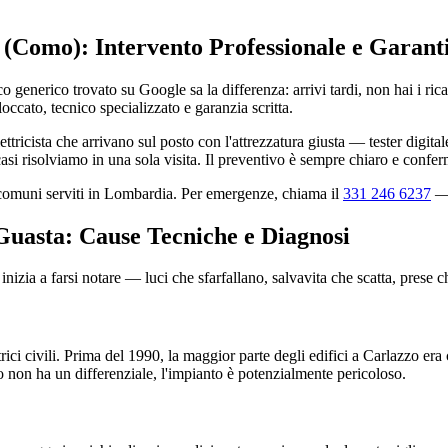
o (Como): Intervento Professionale e Garant
co generico trovato su Google sa la differenza: arrivi tardi, non hai i ri
occato, tecnico specializzato e garanzia scritta.
ttricista che arrivano sul posto con l'attrezzatura giusta — tester digit
si risolviamo in una sola visita. Il preventivo è sempre chiaro e conferm
0 comuni serviti in Lombardia. Per emergenze, chiama il
331 246 6237
— 
 Guasta: Cause Tecniche e Diagnosi
nizia a farsi notare — luci che sfarfallano, salvavita che scatta, prese 
rici civili. Prima del 1990, la maggior parte degli edifici a Carlazzo er
co non ha un differenziale, l'impianto è potenzialmente pericoloso.