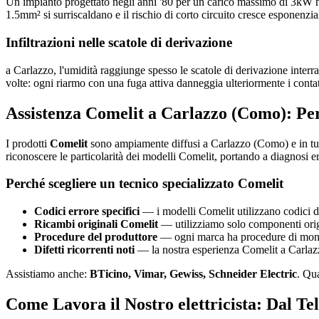
Un impianto progettato negli anni '80 per un carico massimo di 3kW n
1.5mm² si surriscaldano e il rischio di corto circuito cresce esponenzi
Infiltrazioni nelle scatole di derivazione
a Carlazzo, l'umidità raggiunge spesso le scatole di derivazione interrat
volte: ogni riarmo con una fuga attiva danneggia ulteriormente i contat
Assistenza Comelit a Carlazzo (Como): Pe
I prodotti
Comelit
sono ampiamente diffusi a Carlazzo (Como) e in tutt
riconoscere le particolarità dei modelli Comelit, portando a diagnosi er
Perché scegliere un tecnico specializzato Comelit
Codici errore specifici
— i modelli Comelit utilizzano codici di
Ricambi originali Comelit
— utilizziamo solo componenti origin
Procedure del produttore
— ogni marca ha procedure di montag
Difetti ricorrenti noti
— la nostra esperienza Comelit a Carlazzo
Assistiamo anche:
BTicino, Vimar, Gewiss, Schneider Electric
. Qu
Come Lavora il Nostro elettricista: Dal Tel