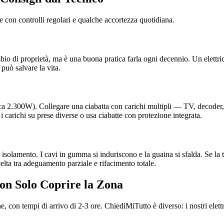
re con controlli regolari e qualche accortezza quotidiana.
mbio di proprietà, ma è una buona pratica farla ogni decennio. Un elettri
 può salvare la vita.
a 2.300W). Collegare una ciabatta con carichi multipli — TV, decoder, st
 i carichi su prese diverse o usa ciabatte con protezione integrata.
 isolamento. I cavi in gumma si induriscono e la guaina si sfalda. Se la t
scelta tra adeguamento parziale e rifacimento totale.
 Non Solo Coprire la Zona
 con tempi di arrivo di 2-3 ore. ChiediMiTutto è diverso: i nostri elettri