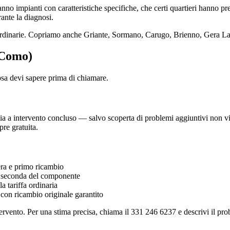
nno impianti con caratteristiche specifiche, che certi quartieri hanno pr
ante la diagnosi.
 ordinarie. Copriamo anche Griante, Sormano, Carugo, Brienno, Gera La
 (Como)
osa devi sapere prima di chiamare.
 a intervento concluso — salvo scoperta di problemi aggiuntivi non visibi
re gratuita.
a e primo ricambio
seconda del componente
 tariffa ordinaria
 con ricambio originale garantito
ervento. Per una stima precisa, chiama il 331 246 6237 e descrivi il prob