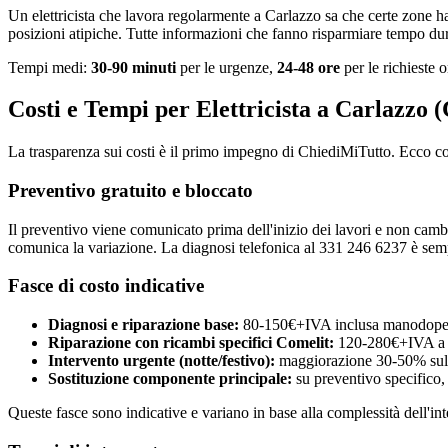
Un elettricista che lavora regolarmente a Carlazzo sa che certe zone ha
posizioni atipiche. Tutte informazioni che fanno risparmiare tempo dur
Tempi medi:
30-90 minuti
per le urgenze,
24-48 ore
per le richieste
Costi e Tempi per Elettricista a Carlazzo
La trasparenza sui costi è il primo impegno di ChiediMiTutto. Ecco c
Preventivo gratuito e bloccato
Il preventivo viene comunicato prima dell'inizio dei lavori e non cambia
comunica la variazione. La diagnosi telefonica al 331 246 6237 è semp
Fasce di costo indicative
Diagnosi e riparazione base:
80-150€+IVA inclusa manodoper
Riparazione con ricambi specifici Comelit:
120-280€+IVA a 
Intervento urgente (notte/festivo):
maggiorazione 30-50% sulla
Sostituzione componente principale:
su preventivo specifico,
Queste fasce sono indicative e variano in base alla complessità dell'int