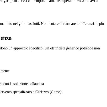
asciugacapelli accesi contemporaneamente superano i 6kW. I cavi da
a tutto nei giorni asciutti. Non tentare di riarmare il differenziale più
renza
dono un approccio specifico. Un elettricista generico potrebbe non
tamente
re con la soluzione collaudata
ntervento specializzato a Carlazzo (Como).