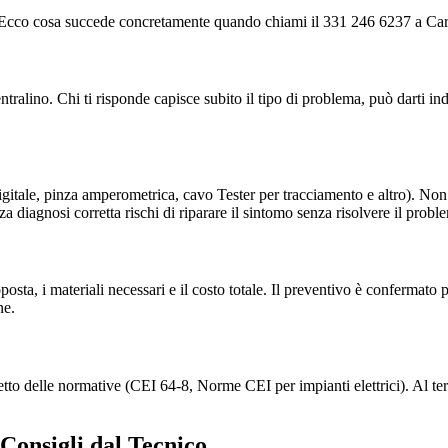
ale. Ecco cosa succede concretamente quando chiami il 331 246 6237 a Ca
alino. Chi ti risponde capisce subito il tipo di problema, può darti ind
r digitale, pinza amperometrica, cavo Tester per tracciamento e altro). No
a diagnosi corretta rischi di riparare il sintomo senza risolvere il probl
proposta, i materiali necessari e il costo totale. Il preventivo è conferma
ne.
etto delle normative (CEI 64-8, Norme CEI per impianti elettrici). Al ter
 Consigli dal Tecnico