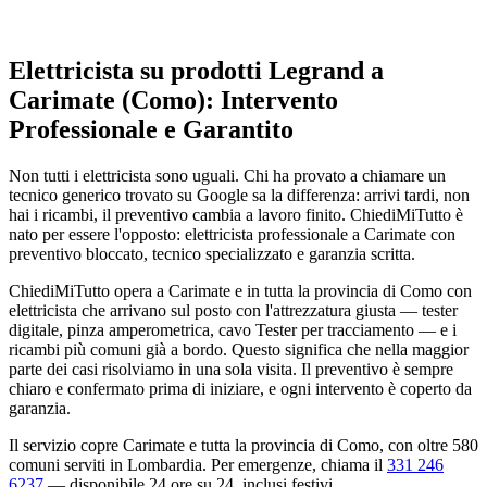
Elettricista su prodotti Legrand a
Carimate (Como): Intervento
Professionale e Garantito
Non tutti i elettricista sono uguali. Chi ha provato a chiamare un
tecnico generico trovato su Google sa la differenza: arrivi tardi, non
hai i ricambi, il preventivo cambia a lavoro finito. ChiediMiTutto è
nato per essere l'opposto: elettricista professionale a Carimate con
preventivo bloccato, tecnico specializzato e garanzia scritta.
ChiediMiTutto opera a Carimate e in tutta la provincia di Como con
elettricista che arrivano sul posto con l'attrezzatura giusta — tester
digitale, pinza amperometrica, cavo Tester per tracciamento — e i
ricambi più comuni già a bordo. Questo significa che nella maggior
parte dei casi risolviamo in una sola visita. Il preventivo è sempre
chiaro e confermato prima di iniziare, e ogni intervento è coperto da
garanzia.
Il servizio copre Carimate e tutta la provincia di Como, con oltre 580
comuni serviti in Lombardia. Per emergenze, chiama il
331 246
6237
— disponibile 24 ore su 24, inclusi festivi.