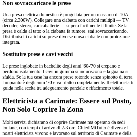
Non sovraccaricare le prese
Una presa elettrica domestica è progettata per un massimo di 10A
(circa 2.300W). Collegare una ciabatta con carichi multipli — TV,
decoder, stereo, caricabatterie — supera facilmente il limite. Se la
presa è calda al tatto o la ciabatta fa rumore, stai sovraccaricando.
Distribuisci i carichi su prese diverse o usa ciabatte con protezione
integrata.
Sostituire prese e cavi vecchi
Le prese inglobate in bachelite degli anni '60-'70 si crepano e
perdono isolamento. I cavi in gumma si induriscono e la guaina si
sfalda. Se la tua casa ha ancora prese rotonde senza spinotto di terra,
l'impianto è degli anni '70 e va rifatto completamente. Il elettricista ti
guida nella scelta tra adeguamento parziale e rifacimento totale.
Elettricista a Carimate: Essere sul Posto,
Non Solo Coprire la Zona
Molti servizi dichiarano di coprire Carimate ma operano da sedi
lontane, con tempi di arrivo di 2-3 ore. ChiediMiTutto è diverso: i
nostri elettricista vivono e lavorano sul territorio di Carimate e della