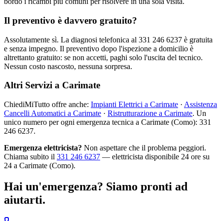
bordo i ricambi più comuni per risolvere in una sola visita.
Il preventivo è davvero gratuito?
Assolutamente sì. La diagnosi telefonica al 331 246 6237 è gratuita
e senza impegno. Il preventivo dopo l'ispezione a domicilio è
altrettanto gratuito: se non accetti, paghi solo l'uscita del tecnico.
Nessun costo nascosto, nessuna sorpresa.
Altri Servizi a Carimate
ChiediMiTutto offre anche:
Impianti Elettrici a Carimate
·
Assistenza
Cancelli Automatici a Carimate
·
Ristrutturazione a Carimate
. Un
unico numero per ogni emergenza tecnica a Carimate (Como): 331
246 6237.
Emergenza elettricista?
Non aspettare che il problema peggiori.
Chiama subito il
331 246 6237
— elettricista disponibile 24 ore su
24 a Carimate (Como).
Hai un'emergenza? Siamo pronti ad
aiutarti.