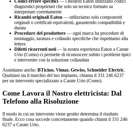
Codici errore specifici
— i modelli Eaton utilizzano codici
diagnostici proprietari che solo un tecnico formato sa
interpretare correttamente
Ricambi originali Eaton
— utilizziamo solo componenti
originali o certificati equivalenti, garantendo compatibilità e
durata
Procedure del produttore
— ogni marca ha procedure di
montaggio, taratura e collaudo specifiche che rispettiamo alla
lettera
Difetti ricorrenti noti
— la nostra esperienza Eaton a Carate
Urio (Como) ci permette di riconoscere subito i problemi tipici
e intervenire con la soluzione collaudata
Assistiamo anche:
BTicino, Vimar, Gewiss, Schneider Electric
.
Qualsiasi sia il marchio del tuo impianto, chiama il 331 246 6237
per un intervento specializzato a Carate Urio (Como).
Come Lavora il Nostro elettricista: Dal
Telefono alla Risoluzione
Il modo in cui un intervento viene gestito determina il risultato
finale. Ecco cosa succede concretamente quando chiami il 331 246
6237 a Carate Urio.