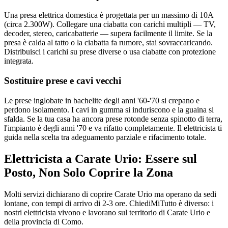
Una presa elettrica domestica è progettata per un massimo di 10A
(circa 2.300W). Collegare una ciabatta con carichi multipli — TV,
decoder, stereo, caricabatterie — supera facilmente il limite. Se la
presa è calda al tatto o la ciabatta fa rumore, stai sovraccaricando.
Distribuisci i carichi su prese diverse o usa ciabatte con protezione
integrata.
Sostituire prese e cavi vecchi
Le prese inglobate in bachelite degli anni '60-'70 si crepano e
perdono isolamento. I cavi in gumma si induriscono e la guaina si
sfalda. Se la tua casa ha ancora prese rotonde senza spinotto di terra,
l'impianto è degli anni '70 e va rifatto completamente. Il elettricista ti
guida nella scelta tra adeguamento parziale e rifacimento totale.
Elettricista a Carate Urio: Essere sul
Posto, Non Solo Coprire la Zona
Molti servizi dichiarano di coprire Carate Urio ma operano da sedi
lontane, con tempi di arrivo di 2-3 ore. ChiediMiTutto è diverso: i
nostri elettricista vivono e lavorano sul territorio di Carate Urio e
della provincia di Como.