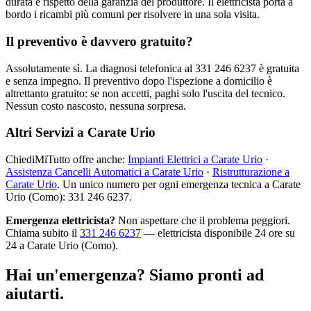
durata e rispetto della garanzia del produttore. Il elettricista porta a
bordo i ricambi più comuni per risolvere in una sola visita.
Il preventivo è davvero gratuito?
Assolutamente sì. La diagnosi telefonica al 331 246 6237 è gratuita
e senza impegno. Il preventivo dopo l'ispezione a domicilio è
altrettanto gratuito: se non accetti, paghi solo l'uscita del tecnico.
Nessun costo nascosto, nessuna sorpresa.
Altri Servizi a Carate Urio
ChiediMiTutto offre anche:
Impianti Elettrici a Carate Urio
·
Assistenza Cancelli Automatici a Carate Urio
·
Ristrutturazione a
Carate Urio
. Un unico numero per ogni emergenza tecnica a Carate
Urio (Como): 331 246 6237.
Emergenza elettricista?
Non aspettare che il problema peggiori.
Chiama subito il
331 246 6237
— elettricista disponibile 24 ore su
24 a Carate Urio (Como).
Hai un'emergenza? Siamo pronti ad
aiutarti.