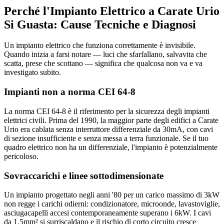
Perché l'Impianto Elettrico a Carate Urio
Si Guasta: Cause Tecniche e Diagnosi
Un impianto elettrico che funziona correttamente è invisibile.
Quando inizia a farsi notare — luci che sfarfallano, salvavita che
scatta, prese che scottano — significa che qualcosa non va e va
investigato subito.
Impianti non a norma CEI 64-8
La norma CEI 64-8 è il riferimento per la sicurezza degli impianti
elettrici civili. Prima del 1990, la maggior parte degli edifici a Carate
Urio era cablata senza interruttore differenziale da 30mA, con cavi
di sezione insufficiente e senza messa a terra funzionale. Se il tuo
quadro elettrico non ha un differenziale, l'impianto è potenzialmente
pericoloso.
Sovraccarichi e linee sottodimensionate
Un impianto progettato negli anni '80 per un carico massimo di 3kW
non regge i carichi odierni: condizionatore, microonde, lavastoviglie,
asciugacapelli accesi contemporaneamente superano i 6kW. I cavi
da 1.5mm² si surriscaldano e il rischio di corto circuito cresce