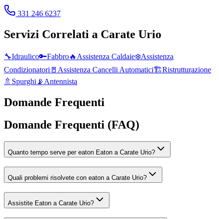
331 246 6237
Servizi Correlati a
Carate Urio
🔧
Idraulico
🔑
Fabbro
🔥
Assistenza Caldaie
❄️
Assistenza
Condizionatori
🚪
Assistenza Cancelli Automatici
🏗️
Ristrutturazione
🚿
Spurghi
📡
Antennista
Domande Frequenti
Domande Frequenti (FAQ)
Quanto tempo serve per eaton Eaton a Carate Urio?
Quali problemi risolvete con eaton a Carate Urio?
Assistite Eaton a Carate Urio?