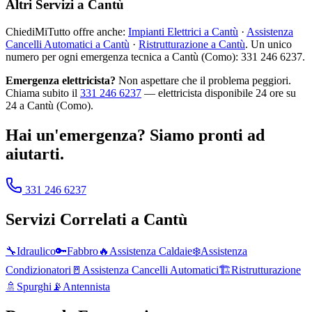
Altri Servizi a Cantù
ChiediMiTutto offre anche:
Impianti Elettrici a Cantù
·
Assistenza
Cancelli Automatici a Cantù
·
Ristrutturazione a Cantù
. Un unico
numero per ogni emergenza tecnica a Cantù (Como): 331 246 6237.
Emergenza elettricista?
Non aspettare che il problema peggiori.
Chiama subito il
331 246 6237
— elettricista disponibile 24 ore su
24 a Cantù (Como).
Hai un'emergenza? Siamo pronti ad
aiutarti.
331 246 6237
Servizi Correlati a
Cantù
🔧
Idraulico
🔑
Fabbro
🔥
Assistenza Caldaie
❄️
Assistenza
Condizionatori
🚪
Assistenza Cancelli Automatici
🏗️
Ristrutturazione
🚿
Spurghi
📡
Antennista