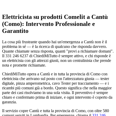
Elettricista su prodotti Comelit a Cantù
(Como): Intervento Professionale e
Garantito
La cosa più frustrante quando hai un'emergenza a Cantù non è il
problema in sé — è la ricerca di qualcuno che risponda davvero.
Quante chiamate senza risposta, quanti "provi a richiamare domani".
Il 331 246 6237 di ChiediMiTutto è sempre attivo, e chi risponde è
un elettricista con gli attrezzi giusti, non un centralinista che prende
nota e promette richiamate.
ChiediMiTutto opera a Cantù e in tutta la provincia di Como con
elettricista che arrivano sul posto con l'attrezzatura giusta — tester
digitale, pinza amperometrica, cavo Tester per tracciamento — e i
ricambi più comuni già a bordo. Questo significa che nella maggior
parte dei casi risolviamo in una sola visita. Il preventivo è sempre
chiaro e confermato prima di iniziare, e ogni intervento è coperto da
garanzia.
Il servizio copre Cantù e tutta la provincia di Como, con oltre 580
comuni serviti in Lombardia. Per emergenze, chiama il
331 246