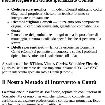
Perché scegliere un tecnico specializzato Comelit
Codici errore specifici
— i modelli Comelit utilizzano codici
diagnostici proprietari che solo un tecnico formato sa
interpretare correttamente
Ricambi originali Comelit
— utilizziamo solo componenti
originali o certificati equivalenti, garantendo compatibilità e
durata
Procedure del produttore
— ogni marca ha procedure di
montaggio, taratura e collaudo specifiche che rispettiamo alla
lettera
Difetti ricorrenti noti
— la nostra esperienza Comelit a
Cantù (Como) ci permette di riconoscere subito i problemi
tipici e intervenire con la soluzione collaudata
Assistiamo anche:
BTicino, Vimar, Gewiss, Schneider Electric
.
Qualsiasi sia il marchio del tuo impianto, chiama il 331 246 6237
per un intervento specializzato a Cantù (Como).
Il Nostro Metodo di Intervento a Cantù
La tentazione di risolvere da soli è forte, soprattutto con i tutorial su
YouTube. Ma ci sono interventi che richiedono competenza
certificata, attrezzature professionali e conoscenza normativa. Ecco
perché il nostro approccio è più efficace.