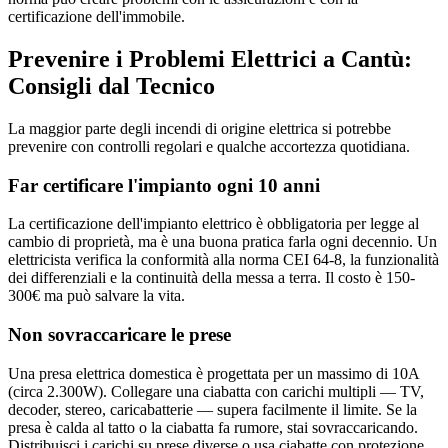
certificazione dell'immobile.
Prevenire i Problemi Elettrici a Cantù:
Consigli dal Tecnico
La maggior parte degli incendi di origine elettrica si potrebbe
prevenire con controlli regolari e qualche accortezza quotidiana.
Far certificare l'impianto ogni 10 anni
La certificazione dell'impianto elettrico è obbligatoria per legge al
cambio di proprietà, ma è una buona pratica farla ogni decennio. Un
elettricista verifica la conformità alla norma CEI 64-8, la funzionalità
dei differenziali e la continuità della messa a terra. Il costo è 150-
300€ ma può salvare la vita.
Non sovraccaricare le prese
Una presa elettrica domestica è progettata per un massimo di 10A
(circa 2.300W). Collegare una ciabatta con carichi multipli — TV,
decoder, stereo, caricabatterie — supera facilmente il limite. Se la
presa è calda al tatto o la ciabatta fa rumore, stai sovraccaricando.
Distribuisci i carichi su prese diverse o usa ciabatte con protezione