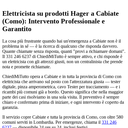
Elettricista su prodotti Hager a Cabiate
(Como): Intervento Professionale e
Garantito
La cosa più frustrante quando hai un'emergenza a Cabiate non è il
problema in sé — è la ricerca di qualcuno che risponda davvero.
Quante chiamate senza risposta, quanti "provi a richiamare domani".
Il 331 246 6237 di ChiediMiTutto è sempre attivo, e chi risponde è
un elettricista con gli attrezzi giusti, non un centralinista che prende
nota e promette richiamate.
ChiediMiTutto opera a Cabiate e in tutta la provincia di Como con
elettricista che arrivano sul posto con l'attrezzatura giusta — tester
digitale, pinza amperometrica, cavo Tester per tracciamento — e i
ricambi più comuni già a bordo. Questo significa che nella maggior
parte dei casi risolviamo in una sola visita. Il preventivo è sempre
chiaro e confermato prima di iniziare, e ogni intervento è coperto da
garanzia.
Il servizio copre Cabiate e tutta la provincia di Como, con oltre 580
comuni serviti in Lombardia. Per emergenze, chiama il
331 246
6237
— disponibile 24 ore su 24, inclusi festivi.