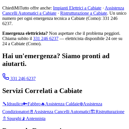
ChiediMiTutto offre anche:
Impianti Elettrici a Cabiate
·
Assistenza
Cancelli Automatici a Cabiate
·
Ristrutturazione a Cabiate
. Un unico
numero per ogni emergenza tecnica a Cabiate (Como): 331 246
6237.
Emergenza elettricista?
Non aspettare che il problema peggiori.
Chiama subito il
331 246 6237
— elettricista disponibile 24 ore su
24 a Cabiate (Como).
Hai un'emergenza? Siamo pronti ad
aiutarti.
331 246 6237
Servizi Correlati a
Cabiate
🔧
Idraulico
🔑
Fabbro
🔥
Assistenza Caldaie
❄️
Assistenza
Condizionatori
🚪
Assistenza Cancelli Automatici
🏗️
Ristrutturazione
🚿
Spurghi
📡
Antennista