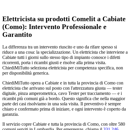
Elettricista su prodotti Comelit a Cabiate
(Como): Intervento Professionale e
Garantito
La differenza tra un intervento riuscito e uno da rifare spesso si
riduce a una cosa: la specializzazione. Un elettricista che interviene a
Cabiate tutti i giorni sullo stesso tipo di impianto conosce i difetti
ricorrenti, porta i ricambi giusti e risolve alla prima visita.
ChiediMiTutto seleziona elettricista per competenza specifica, non
per disponibilità generica.
ChiediMiTutto opera a Cabiate e in tutta la provincia di Como con
elettricista che arrivano sul posto con l'attrezzatura giusta — tester
digitale, pinza amperometrica, cavo Tester per tracciamento — e i
ricambi più comuni già a bordo. Questo significa che nella maggior
parte dei casi risolviamo in una sola visita. Il preventivo è sempre
chiaro e confermato prima di iniziare, e ogni intervento è coperto da
garanzia.
Il servizio copre Cabiate e tutta la provincia di Como, con oltre 580
comuni serviti in Lombardia. Per emergenze, chiama il
331 246