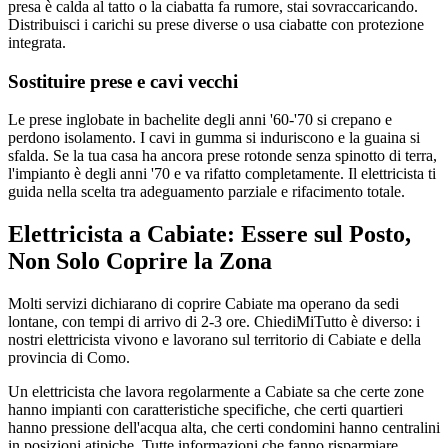
presa è calda al tatto o la ciabatta fa rumore, stai sovraccaricando.
Distribuisci i carichi su prese diverse o usa ciabatte con protezione
integrata.
Sostituire prese e cavi vecchi
Le prese inglobate in bachelite degli anni '60-'70 si crepano e
perdono isolamento. I cavi in gumma si induriscono e la guaina si
sfalda. Se la tua casa ha ancora prese rotonde senza spinotto di terra,
l'impianto è degli anni '70 e va rifatto completamente. Il elettricista ti
guida nella scelta tra adeguamento parziale e rifacimento totale.
Elettricista a Cabiate: Essere sul Posto,
Non Solo Coprire la Zona
Molti servizi dichiarano di coprire Cabiate ma operano da sedi
lontane, con tempi di arrivo di 2-3 ore. ChiediMiTutto è diverso: i
nostri elettricista vivono e lavorano sul territorio di Cabiate e della
provincia di Como.
Un elettricista che lavora regolarmente a Cabiate sa che certe zone
hanno impianti con caratteristiche specifiche, che certi quartieri
hanno pressione dell'acqua alta, che certi condomini hanno centralini
in posizioni atipiche. Tutte informazioni che fanno risparmiare