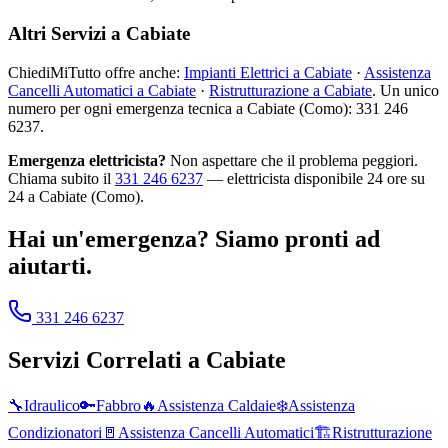
Altri Servizi a Cabiate
ChiediMiTutto offre anche:
Impianti Elettrici a Cabiate
·
Assistenza
Cancelli Automatici a Cabiate
·
Ristrutturazione a Cabiate
. Un unico
numero per ogni emergenza tecnica a Cabiate (Como): 331 246
6237.
Emergenza elettricista?
Non aspettare che il problema peggiori.
Chiama subito il
331 246 6237
— elettricista disponibile 24 ore su
24 a Cabiate (Como).
Hai un'emergenza? Siamo pronti ad
aiutarti.
331 246 6237
Servizi Correlati a
Cabiate
🔧
Idraulico
🔑
Fabbro
🔥
Assistenza Caldaie
❄️
Assistenza
Condizionatori
🚪
Assistenza Cancelli Automatici
🏗️
Ristrutturazione