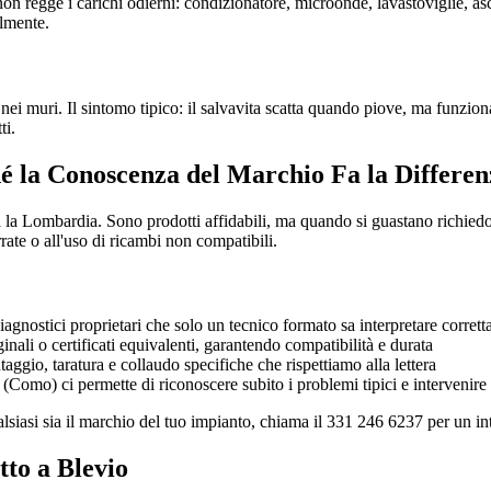
on regge i carichi odierni: condizionatore, microonde, lavastoviglie, 
almente.
nei muri. Il sintomo tipico: il salvavita scatta quando piove, ma funziona 
ti.
é la Conoscenza del Marchio Fa la Differen
la Lombardia. Sono prodotti affidabili, ma quando si guastano richiedo
rate o all'uso di ricambi non compatibili.
agnostici proprietari che solo un tecnico formato sa interpretare corret
ali o certificati equivalenti, garantendo compatibilità e durata
gio, taratura e collaudo specifiche che rispettiamo alla lettera
Como) ci permette di riconoscere subito i problemi tipici e intervenire
alsiasi sia il marchio del tuo impianto, chiama il 331 246 6237 per un i
to a Blevio