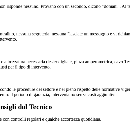
, non risponde nessuno. Provano con un secondo, dicono "domani". Al te
centralino, nessuna segreteria, nessuna "lasciate un messaggio e vi rich
ntervento.
na e attrezzatura necessaria (tester digitale, pinza amperometrica, cavo 
sti per il tipo di intervento.
ondo le procedure del settore e nel pieno rispetto delle normative vigen
entro il periodo di garanzia, interveniamo senza costi aggiuntivi.
nsigli dal Tecnico
re con controlli regolari e qualche accortezza quotidiana.