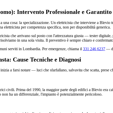
(Como): Intervento Professionale e Garantito
a una cosa: la specializzazione. Un elettricista che interviene a Blevio tut
na elettricista per competenza specifica, non per disponibilità generica.
icista che arrivano sul posto con l'attrezzatura giusta — tester digital
isolviamo in una sola visita. Il preventivo è sempre chiaro e confermato
comuni serviti in Lombardia. Per emergenze, chiama il
331 246 6237
— dis
asta: Cause Tecniche e Diagnosi
nizia a farsi notare — luci che sfarfallano, salvavita che scatta, prese 
rici civili. Prima del 1990, la maggior parte degli edifici a Blevio era c
co non ha un differenziale, l'impianto è potenzialmente pericoloso.