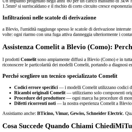
Un impianto progettato negli anni '80 per un carico massimo di 3kW n
1.5mm² si surriscaldano e il rischio di corto circuito cresce esponenzi
Infiltrazioni nelle scatole di derivazione
a Blevio, l'umidità raggiunge spesso le scatole di derivazione interrate 
volte: ogni riarmo con una fuga attiva danneggia ulteriormente i contat
Assistenza Comelit a Blevio (Como): Perch
I prodotti
Comelit
sono ampiamente diffusi a Blevio (Como) e in tutta 
riconoscere le particolarità dei modelli Comelit, portando a diagnosi er
Perché scegliere un tecnico specializzato Comelit
Codici errore specifici
— i modelli Comelit utilizzano codici di
Ricambi originali Comelit
— utilizziamo solo componenti origin
Procedure del produttore
— ogni marca ha procedure di montag
Difetti ricorrenti noti
— la nostra esperienza Comelit a Blevio (
Assistiamo anche:
BTicino, Vimar, Gewiss, Schneider Electric
. Qu
Cosa Succede Quando Chiami ChiediMiTut