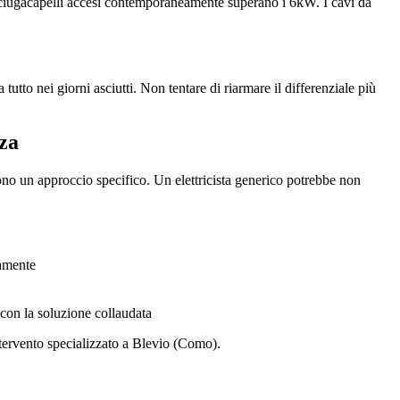
asciugacapelli accesi contemporaneamente superano i 6kW. I cavi da
tutto nei giorni asciutti. Non tentare di riarmare il differenziale più
za
no un approccio specifico. Un elettricista generico potrebbe non
tamente
 con la soluzione collaudata
ntervento specializzato a Blevio (Como).