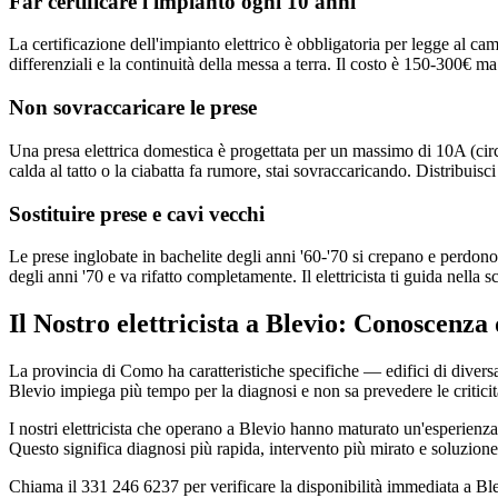
Far certificare l'impianto ogni 10 anni
La certificazione dell'impianto elettrico è obbligatoria per legge al ca
differenziali e la continuità della messa a terra. Il costo è 150-300€ ma
Non sovraccaricare le prese
Una presa elettrica domestica è progettata per un massimo di 10A (circ
calda al tatto o la ciabatta fa rumore, stai sovraccaricando. Distribuisci
Sostituire prese e cavi vecchi
Le prese inglobate in bachelite degli anni '60-'70 si crepano e perdono
degli anni '70 e va rifatto completamente. Il elettricista ti guida nella 
Il Nostro elettricista a Blevio: Conoscenza
La provincia di Como ha caratteristiche specifiche — edifici di diversa
Blevio impiega più tempo per la diagnosi e non sa prevedere le criticit
I nostri elettricista che operano a Blevio hanno maturato un'esperien
Questo significa diagnosi più rapida, intervento più mirato e soluzione 
Chiama il 331 246 6237 per verificare la disponibilità immediata a Bl