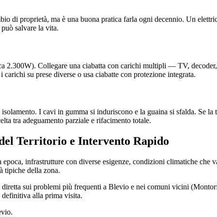
mbio di proprietà, ma è una buona pratica farla ogni decennio. Un elettri
 può salvare la vita.
a 2.300W). Collegare una ciabatta con carichi multipli — TV, decoder, st
 i carichi su prese diverse o usa ciabatte con protezione integrata.
 isolamento. I cavi in gumma si induriscono e la guaina si sfalda. Se la t
scelta tra adeguamento parziale e rifacimento totale.
 del Territorio e Intervento Rapido
 epoca, infrastrutture con diverse esigenze, condizioni climatiche che va
à tipiche della zona.
za diretta sui problemi più frequenti a Blevio e nei comuni vicini (Mo
definitiva alla prima visita.
evio.