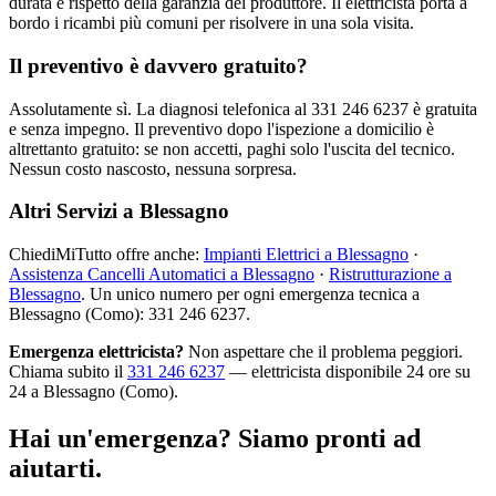
durata e rispetto della garanzia del produttore. Il elettricista porta a
bordo i ricambi più comuni per risolvere in una sola visita.
Il preventivo è davvero gratuito?
Assolutamente sì. La diagnosi telefonica al 331 246 6237 è gratuita
e senza impegno. Il preventivo dopo l'ispezione a domicilio è
altrettanto gratuito: se non accetti, paghi solo l'uscita del tecnico.
Nessun costo nascosto, nessuna sorpresa.
Altri Servizi a Blessagno
ChiediMiTutto offre anche:
Impianti Elettrici a Blessagno
·
Assistenza Cancelli Automatici a Blessagno
·
Ristrutturazione a
Blessagno
. Un unico numero per ogni emergenza tecnica a
Blessagno (Como): 331 246 6237.
Emergenza elettricista?
Non aspettare che il problema peggiori.
Chiama subito il
331 246 6237
— elettricista disponibile 24 ore su
24 a Blessagno (Como).
Hai un'emergenza? Siamo pronti ad
aiutarti.