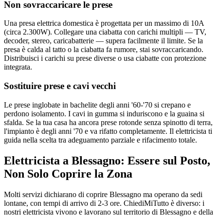
Non sovraccaricare le prese
Una presa elettrica domestica è progettata per un massimo di 10A
(circa 2.300W). Collegare una ciabatta con carichi multipli — TV,
decoder, stereo, caricabatterie — supera facilmente il limite. Se la
presa è calda al tatto o la ciabatta fa rumore, stai sovraccaricando.
Distribuisci i carichi su prese diverse o usa ciabatte con protezione
integrata.
Sostituire prese e cavi vecchi
Le prese inglobate in bachelite degli anni '60-'70 si crepano e
perdono isolamento. I cavi in gumma si induriscono e la guaina si
sfalda. Se la tua casa ha ancora prese rotonde senza spinotto di terra,
l'impianto è degli anni '70 e va rifatto completamente. Il elettricista ti
guida nella scelta tra adeguamento parziale e rifacimento totale.
Elettricista a Blessagno: Essere sul Posto,
Non Solo Coprire la Zona
Molti servizi dichiarano di coprire Blessagno ma operano da sedi
lontane, con tempi di arrivo di 2-3 ore. ChiediMiTutto è diverso: i
nostri elettricista vivono e lavorano sul territorio di Blessagno e della