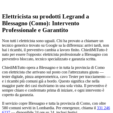
Elettricista su prodotti Legrand a
Blessagno (Como): Intervento
Professionale e Garantito
Non tutti i elettricista sono uguali. Chi ha provato a chiamare un
tecnico generico trovato su Google sa la differenza: arrivi tardi, non
hai i ricambi, il preventivo cambia a lavoro finito. ChiediMiTutto è
nato per essere l'opposto: elettricista professionale a Blessagno con
preventivo bloccato, tecnico specializzato e garanzia scritta.
ChiediMiTutto opera a Blessagno e in tutta la provincia di Como
con elettricista che arrivano sul posto con l'attrezzatura giusta —
tester digitale, pinza amperometrica, cavo Tester per tracciamento —
e i ricambi più comuni già a bordo. Questo significa che nella
maggior parte dei casi risolviamo in una sola visita. Il preventivo è
sempre chiaro e confermato prima di iniziare, e ogni intervento è
coperto da garanzia.
Il servizio copre Blessagno e tutta la provincia di Como, con oltre
580 comuni serviti in Lombardia. Per emergenze, chiama il
331 246
6237
— disponibile 24 ore su 24, inclusi festivi.