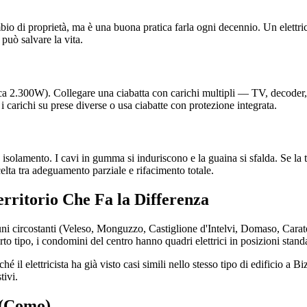
mbio di proprietà, ma è una buona pratica farla ogni decennio. Un elettri
 può salvare la vita.
a 2.300W). Collegare una ciabatta con carichi multipli — TV, decoder, st
 i carichi su prese diverse o usa ciabatte con protezione integrata.
 isolamento. I cavi in gumma si induriscono e la guaina si sfalda. Se la t
scelta tra adeguamento parziale e rifacimento totale.
Territorio Che Fa la Differenza
uni circostanti (Veleso, Monguzzo, Castiglione d'Intelvi, Domaso, Car
to tipo, i condomini del centro hanno quadri elettrici in posizioni stand
il elettricista ha già visto casi simili nello stesso tipo di edificio a 
tivi.
e (Como)