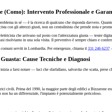
one (Como): Intervento Professionale e Garan
problema in sé — è la ricerca di qualcuno che risponda davvero. Quante 
ista con gli attrezzi giusti, non un centralinista che prende nota e prome
ettricista che arrivano sul posto con l'attrezzatura giusta — tester dig
si risolviamo in una sola visita. Il preventivo è sempre chiaro e conferm
80 comuni serviti in Lombardia. Per emergenze, chiama il
331 246 6237
—
i Guasta: Cause Tecniche e Diagnosi
nizia a farsi notare — luci che sfarfallano, salvavita che scatta, prese 
rici civili. Prima del 1990, la maggior parte degli edifici a Bizzarone e
co non ha un differenziale, l'impianto è potenzialmente pericoloso.