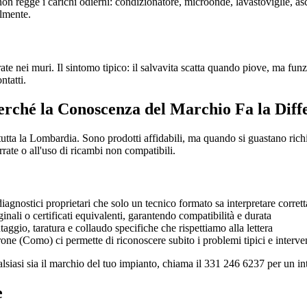
on regge i carichi odierni: condizionatore, microonde, lavastoviglie, 
almente.
te nei muri. Il sintomo tipico: il salvavita scatta quando piove, ma funzio
ntatti.
erché la Conoscenza del Marchio Fa la Diff
tta la Lombardia. Sono prodotti affidabili, ma quando si guastano richi
rrate o all'uso di ricambi non compatibili.
iagnostici proprietari che solo un tecnico formato sa interpretare corret
ali o certificati equivalenti, garantendo compatibilità e durata
gio, taratura e collaudo specifiche che rispettiamo alla lettera
ne (Como) ci permette di riconoscere subito i problemi tipici e interve
alsiasi sia il marchio del tuo impianto, chiama il 331 246 6237 per un i
e