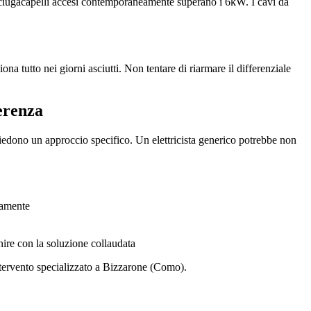
asciugacapelli accesi contemporaneamente superano i 6kW. I cavi da
na tutto nei giorni asciutti. Non tentare di riarmare il differenziale
erenza
edono un approccio specifico. Un elettricista generico potrebbe non
tamente
nire con la soluzione collaudata
ntervento specializzato a Bizzarone (Como).