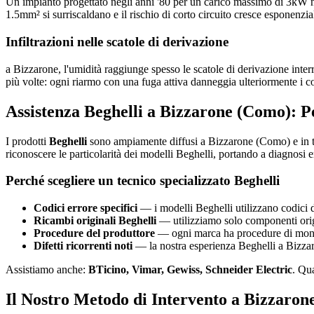
Un impianto progettato negli anni '80 per un carico massimo di 3kW n
1.5mm² si surriscaldano e il rischio di corto circuito cresce esponenzi
Infiltrazioni nelle scatole di derivazione
a Bizzarone, l'umidità raggiunge spesso le scatole di derivazione interra
più volte: ogni riarmo con una fuga attiva danneggia ulteriormente i co
Assistenza Beghelli a Bizzarone (Como): P
I prodotti
Beghelli
sono ampiamente diffusi a Bizzarone (Como) e in tu
riconoscere le particolarità dei modelli Beghelli, portando a diagnosi e
Perché scegliere un tecnico specializzato Beghelli
Codici errore specifici
— i modelli Beghelli utilizzano codici d
Ricambi originali Beghelli
— utilizziamo solo componenti origin
Procedure del produttore
— ogni marca ha procedure di montag
Difetti ricorrenti noti
— la nostra esperienza Beghelli a Bizzaro
Assistiamo anche:
BTicino, Vimar, Gewiss, Schneider Electric
. Qu
Il Nostro Metodo di Intervento a Bizzaron