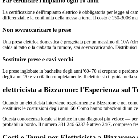
Far certificare l'impianto ogni 10 anni
La certificazione dell'impianto elettrico è obbligatoria per legge al ca
differenziali e la continuità della messa a terra. Il costo è 150-300€ ma
Non sovraccaricare le prese
Una presa elettrica domestica è progettata per un massimo di 10A (circ
calda al tatto o la ciabatta fa rumore, stai sovraccaricando. Distribuisci
Sostituire prese e cavi vecchi
Le prese inglobate in bachelite degli anni '60-'70 si crepano e perdono
degli anni '70 e va rifatto completamente. Il elettricista ti guida nella 
elettricista a Bizzarone: l'Esperienza sul 
Quando un elettricista interviene regolarmente a Bizzarone e nei com
sostituire: le costruzioni degli anni '60-Como hanno tubazioni di un cer
Questa conoscenza locale si traduce in una diagnosi più veloce — perché 
probabili a bordo. Il numero 331 246 6237 è attivo 24/7, compreso fes
Costi e Tempi per Elettricista a Bizzaron