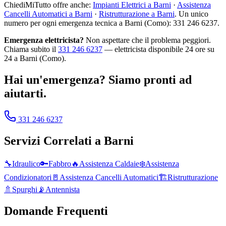
ChiediMiTutto offre anche:
Impianti Elettrici a Barni
·
Assistenza
Cancelli Automatici a Barni
·
Ristrutturazione a Barni
. Un unico
numero per ogni emergenza tecnica a Barni (Como): 331 246 6237.
Emergenza elettricista?
Non aspettare che il problema peggiori.
Chiama subito il
331 246 6237
— elettricista disponibile 24 ore su
24 a Barni (Como).
Hai un'emergenza? Siamo pronti ad
aiutarti.
331 246 6237
Servizi Correlati a
Barni
🔧
Idraulico
🔑
Fabbro
🔥
Assistenza Caldaie
❄️
Assistenza
Condizionatori
🚪
Assistenza Cancelli Automatici
🏗️
Ristrutturazione
🚿
Spurghi
📡
Antennista
Domande Frequenti