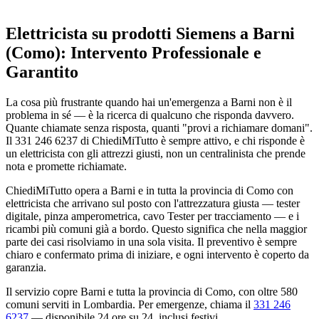
Elettricista su prodotti Siemens a Barni
(Como): Intervento Professionale e
Garantito
La cosa più frustrante quando hai un'emergenza a Barni non è il
problema in sé — è la ricerca di qualcuno che risponda davvero.
Quante chiamate senza risposta, quanti "provi a richiamare domani".
Il 331 246 6237 di ChiediMiTutto è sempre attivo, e chi risponde è
un elettricista con gli attrezzi giusti, non un centralinista che prende
nota e promette richiamate.
ChiediMiTutto opera a Barni e in tutta la provincia di Como con
elettricista che arrivano sul posto con l'attrezzatura giusta — tester
digitale, pinza amperometrica, cavo Tester per tracciamento — e i
ricambi più comuni già a bordo. Questo significa che nella maggior
parte dei casi risolviamo in una sola visita. Il preventivo è sempre
chiaro e confermato prima di iniziare, e ogni intervento è coperto da
garanzia.
Il servizio copre Barni e tutta la provincia di Como, con oltre 580
comuni serviti in Lombardia. Per emergenze, chiama il
331 246
6237
— disponibile 24 ore su 24, inclusi festivi.