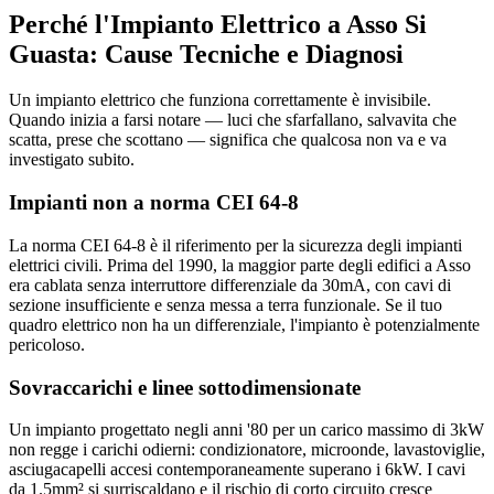
Perché l'Impianto Elettrico a Asso Si
Guasta: Cause Tecniche e Diagnosi
Un impianto elettrico che funziona correttamente è invisibile.
Quando inizia a farsi notare — luci che sfarfallano, salvavita che
scatta, prese che scottano — significa che qualcosa non va e va
investigato subito.
Impianti non a norma CEI 64-8
La norma CEI 64-8 è il riferimento per la sicurezza degli impianti
elettrici civili. Prima del 1990, la maggior parte degli edifici a Asso
era cablata senza interruttore differenziale da 30mA, con cavi di
sezione insufficiente e senza messa a terra funzionale. Se il tuo
quadro elettrico non ha un differenziale, l'impianto è potenzialmente
pericoloso.
Sovraccarichi e linee sottodimensionate
Un impianto progettato negli anni '80 per un carico massimo di 3kW
non regge i carichi odierni: condizionatore, microonde, lavastoviglie,
asciugacapelli accesi contemporaneamente superano i 6kW. I cavi
da 1.5mm² si surriscaldano e il rischio di corto circuito cresce