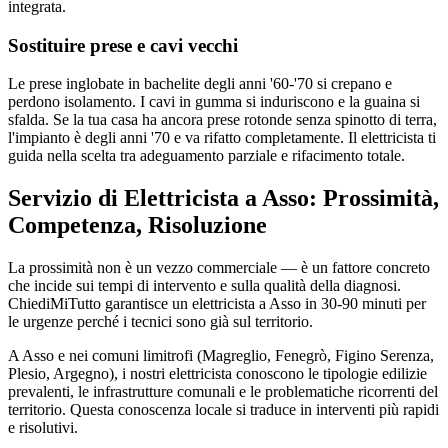
integrata.
Sostituire prese e cavi vecchi
Le prese inglobate in bachelite degli anni '60-'70 si crepano e
perdono isolamento. I cavi in gumma si induriscono e la guaina si
sfalda. Se la tua casa ha ancora prese rotonde senza spinotto di terra,
l'impianto è degli anni '70 e va rifatto completamente. Il elettricista ti
guida nella scelta tra adeguamento parziale e rifacimento totale.
Servizio di Elettricista a Asso: Prossimità,
Competenza, Risoluzione
La prossimità non è un vezzo commerciale — è un fattore concreto
che incide sui tempi di intervento e sulla qualità della diagnosi.
ChiediMiTutto garantisce un elettricista a Asso in 30-90 minuti per
le urgenze perché i tecnici sono già sul territorio.
A Asso e nei comuni limitrofi (Magreglio, Fenegrò, Figino Serenza,
Plesio, Argegno), i nostri elettricista conoscono le tipologie edilizie
prevalenti, le infrastrutture comunali e le problematiche ricorrenti del
territorio. Questa conoscenza locale si traduce in interventi più rapidi
e risolutivi.