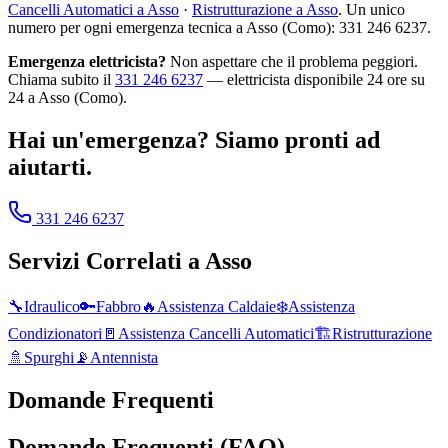
Cancelli Automatici a Asso
·
Ristrutturazione a Asso
. Un unico
numero per ogni emergenza tecnica a Asso (Como): 331 246 6237.
Emergenza elettricista?
Non aspettare che il problema peggiori.
Chiama subito il
331 246 6237
— elettricista disponibile 24 ore su
24 a Asso (Como).
Hai un'emergenza? Siamo pronti ad
aiutarti.
331 246 6237
Servizi Correlati a
Asso
🔧
Idraulico
🔑
Fabbro
🔥
Assistenza Caldaie
❄️
Assistenza
Condizionatori
🚪
Assistenza Cancelli Automatici
🏗️
Ristrutturazione
🚿
Spurghi
📡
Antennista
Domande Frequenti
Domande Frequenti (FAQ)