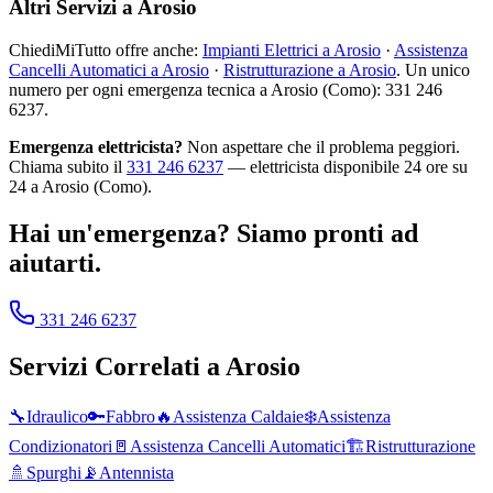
Altri Servizi a Arosio
ChiediMiTutto offre anche:
Impianti Elettrici a Arosio
·
Assistenza
Cancelli Automatici a Arosio
·
Ristrutturazione a Arosio
. Un unico
numero per ogni emergenza tecnica a Arosio (Como): 331 246
6237.
Emergenza elettricista?
Non aspettare che il problema peggiori.
Chiama subito il
331 246 6237
— elettricista disponibile 24 ore su
24 a Arosio (Como).
Hai un'emergenza? Siamo pronti ad
aiutarti.
331 246 6237
Servizi Correlati a
Arosio
🔧
Idraulico
🔑
Fabbro
🔥
Assistenza Caldaie
❄️
Assistenza
Condizionatori
🚪
Assistenza Cancelli Automatici
🏗️
Ristrutturazione
🚿
Spurghi
📡
Antennista