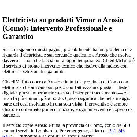
Elettricista su prodotti Vimar a Arosio
(Como): Intervento Professionale e
Garantito
Se stai leggendo questa pagina, probabilmente hai un problema che
riguarda il elettricista e stai cercando qualcuno a Arosio che risolva
davvero — non che faccia un rattoppo temporaneo. ChiediMiTutto è
il servizio di pronto intervento tecnico che risolve alla radice, con
elettricista selezionati e garantiti.
ChiediMiTutto opera a Arosio e in tutta la provincia di Como con
elettricista che arrivano sul posto con l'attrezzatura giusta — tester
digitale, pinza amperometrica, cavo Tester per tracciamento — e i
ricambi più comuni già a bordo. Questo significa che nella maggior
parte dei casi risolviamo in una sola visita. Il preventivo è sempre
chiaro e confermato prima di iniziare, e ogni intervento è coperto da
garanzia.
Il servizio copre Arosio e tutta la provincia di Como, con oltre 580
comuni serviti in Lombardia. Per emergenze, chiama il
331 246
6237
— disponibile 24 ore su 24, inclusi festivi.