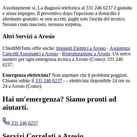
Assolutamente sì. La diagnosi telefonica al 331 246 6237 è gratuita
e senza impegno. Il preventivo dopo l'ispezione a domicilio è
altrettanto gratuito: se non accetti, paghi solo l'uscita del tecnico.
Nessun costo nascosto, nessuna sorpresa.
Altri Servizi a Arosio
ChiediMiTutto offre anche:
Impianti Elettrici a Arosio
·
Assistenza
Cancelli Automatici a Arosio
·
Ristrutturazione a Arosio
. Un unico
numero per ogni emergenza tecnica a Arosio (Como): 331 246
6237.
Emergenza elettricista?
Non aspettare che il problema peggiori.
Chiama subito il
331 246 6237
— elettricista disponibile 24 ore su
24 a Arosio (Como).
Hai un'emergenza? Siamo pronti ad
aiutarti.
331 246 6237
Servizi Correlati a
Arosio