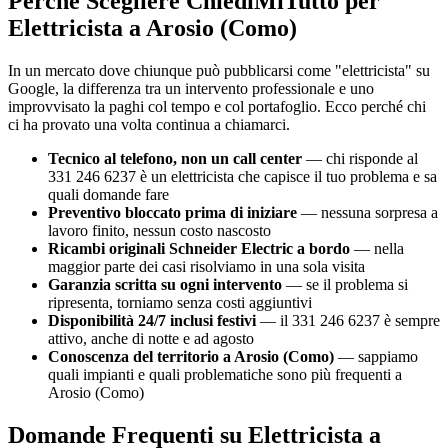
Perché Scegliere ChiediMiTutto per
Elettricista a Arosio (Como)
In un mercato dove chiunque può pubblicarsi come "elettricista" su
Google, la differenza tra un intervento professionale e uno
improvvisato la paghi col tempo e col portafoglio. Ecco perché chi
ci ha provato una volta continua a chiamarci.
Tecnico al telefono, non un call center
— chi risponde al
331 246 6237 è un elettricista che capisce il tuo problema e sa
quali domande fare
Preventivo bloccato prima di iniziare
— nessuna sorpresa a
lavoro finito, nessun costo nascosto
Ricambi originali Schneider Electric a bordo
— nella
maggior parte dei casi risolviamo in una sola visita
Garanzia scritta su ogni intervento
— se il problema si
ripresenta, torniamo senza costi aggiuntivi
Disponibilità 24/7 inclusi festivi
— il 331 246 6237 è sempre
attivo, anche di notte e ad agosto
Conoscenza del territorio a Arosio (Como)
— sappiamo
quali impianti e quali problematiche sono più frequenti a
Arosio (Como)
Domande Frequenti su Elettricista a