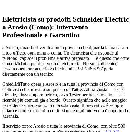
Elettricista su prodotti Schneider Electric
a Arosio (Como): Intervento
Professionale e Garantito
a Arosio, quando si verifica un imprevisto che riguarda la tua casa o
il tuo ufficio, ogni minuto conta. Un elettricista che risponde al
telefono, capisce il problema e arriva preparato — è questo che offre
ChiediMiTutto per il servizio di elettricista. Nessun call center,
nessun operatore generico: chi chiami il 331 246 6237 parla
direttamente con un tecnico.
ChiediMiTutto opera a Arosio e in tutta la provincia di Como con
elettricista che arrivano sul posto con l'attrezzatura giusta — tester
digitale, pinza amperometrica, cavo Tester per tracciamento — e i
ricambi più comuni già a bordo. Questo significa che nella maggior
parte dei casi risolviamo in una sola visita. Il preventivo è sempre
chiaro e confermato prima di iniziare, e ogni intervento è coperto da
garanzia.
Il servizio copre Arosio e tutta la provincia di Como, con oltre 580
comuni serviti in Lombardia. Per emergenze, chiama il
331 246