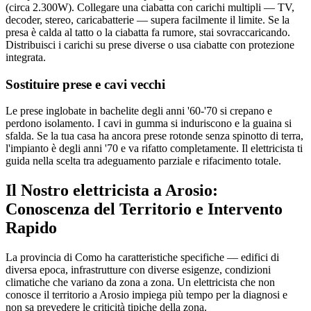
(circa 2.300W). Collegare una ciabatta con carichi multipli — TV,
decoder, stereo, caricabatterie — supera facilmente il limite. Se la
presa è calda al tatto o la ciabatta fa rumore, stai sovraccaricando.
Distribuisci i carichi su prese diverse o usa ciabatte con protezione
integrata.
Sostituire prese e cavi vecchi
Le prese inglobate in bachelite degli anni '60-'70 si crepano e
perdono isolamento. I cavi in gumma si induriscono e la guaina si
sfalda. Se la tua casa ha ancora prese rotonde senza spinotto di terra,
l'impianto è degli anni '70 e va rifatto completamente. Il elettricista ti
guida nella scelta tra adeguamento parziale e rifacimento totale.
Il Nostro elettricista a Arosio:
Conoscenza del Territorio e Intervento
Rapido
La provincia di Como ha caratteristiche specifiche — edifici di
diversa epoca, infrastrutture con diverse esigenze, condizioni
climatiche che variano da zona a zona. Un elettricista che non
conosce il territorio a Arosio impiega più tempo per la diagnosi e
non sa prevedere le criticità tipiche della zona.