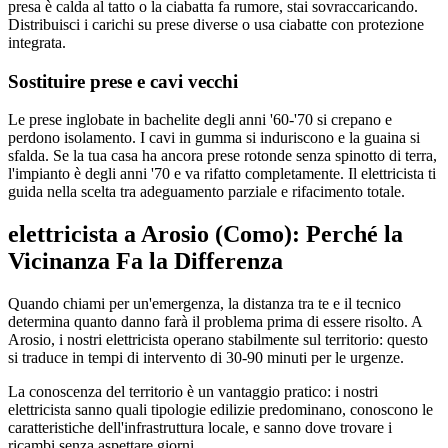
presa è calda al tatto o la ciabatta fa rumore, stai sovraccaricando.
Distribuisci i carichi su prese diverse o usa ciabatte con protezione
integrata.
Sostituire prese e cavi vecchi
Le prese inglobate in bachelite degli anni '60-'70 si crepano e
perdono isolamento. I cavi in gumma si induriscono e la guaina si
sfalda. Se la tua casa ha ancora prese rotonde senza spinotto di terra,
l'impianto è degli anni '70 e va rifatto completamente. Il elettricista ti
guida nella scelta tra adeguamento parziale e rifacimento totale.
elettricista a Arosio (Como): Perché la
Vicinanza Fa la Differenza
Quando chiami per un'emergenza, la distanza tra te e il tecnico
determina quanto danno farà il problema prima di essere risolto. A
Arosio, i nostri elettricista operano stabilmente sul territorio: questo
si traduce in tempi di intervento di 30-90 minuti per le urgenze.
La conoscenza del territorio è un vantaggio pratico: i nostri
elettricista sanno quali tipologie edilizie predominano, conoscono le
caratteristiche dell'infrastruttura locale, e sanno dove trovare i
ricambi senza aspettare giorni.