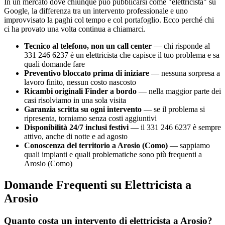
In un mercato dove chiunque può pubblicarsi come "elettricista" su
Google, la differenza tra un intervento professionale e uno
improvvisato la paghi col tempo e col portafoglio. Ecco perché chi
ci ha provato una volta continua a chiamarci.
Tecnico al telefono, non un call center
— chi risponde al
331 246 6237 è un elettricista che capisce il tuo problema e sa
quali domande fare
Preventivo bloccato prima di iniziare
— nessuna sorpresa a
lavoro finito, nessun costo nascosto
Ricambi originali Finder a bordo
— nella maggior parte dei
casi risolviamo in una sola visita
Garanzia scritta su ogni intervento
— se il problema si
ripresenta, torniamo senza costi aggiuntivi
Disponibilità 24/7 inclusi festivi
— il 331 246 6237 è sempre
attivo, anche di notte e ad agosto
Conoscenza del territorio a Arosio (Como)
— sappiamo
quali impianti e quali problematiche sono più frequenti a
Arosio (Como)
Domande Frequenti su Elettricista a
Arosio
Quanto costa un intervento di elettricista a Arosio?