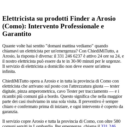
Elettricista su prodotti Finder a Arosio
(Como): Intervento Professionale e
Garantito
Quante volte hai sentito "domani mattina vediamo" quando
chiamavi un elettricista per un'emergenza? Con ChiediMiTutto, a
Arosio, la risposta è diversa: il 331 246 6237 è attivo 24 ore su 24, e
il nostro elettricista può essere da te in 30-90 minuti per le urgenze.
Il servizio di elettricista a domicilio non deve essere un'attesa
infinita.
ChiediMiTutto opera a Arosio e in tutta la provincia di Como con
elettricista che arrivano sul posto con l'attrezzatura giusta — tester
digitale, pinza amperometrica, cavo Tester per tracciamento — e i
ricambi più comuni già a bordo. Questo significa che nella maggior
parte dei casi risolviamo in una sola visita. Il preventivo è sempre
chiaro e confermato prima di iniziare, e ogni intervento è coperto da
garanzia.
Il servizio copre Arosio e tutta la provincia di Como, con oltre 580
comuni serviti in Lombardia. Per emergenze, chiama il
331 246